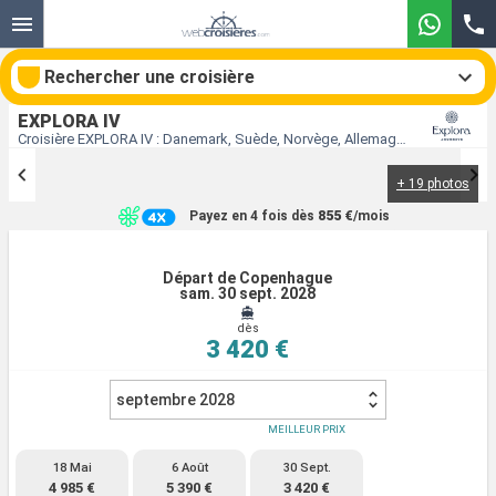
Rechercher une croisière
EXPLORA IV
Croisière EXPLORA IV : Danemark, Suède, Norvège, Allemagne, Royaume-Uni au départ de Copenhague
+ 19 photos
Nos destinations
Payez en 4 fois dès
855 €
/mois
Mois de départ
Départ de Copenhague
sam. 30 sept. 2028
Ports
Compagnies
dès
3 420 €
Rechercher
septembre 2028
MEILLEUR PRIX
18 Mai
6 Août
30 Sept.
4 985 €
5 390 €
3 420 €