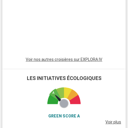
Copenhague c'est ce mélange harmonieux entre authenticité,
délicatesse et douceur de vivre que l'on doit très
probablement à toute cette eau qui l'entoure. Devant tant
d'attraits, rien d'étonnant à ce que cela soit l'une des
destinations les plus prisées pour une magnifique croisière.
Croisière que vous pourrez vivre pleinement à bord de navires
modernes et confortables où des cabines spacieuses vous
attendent. Profitez pleinement des équipements de bord qui
Voir nos autres croisières sur EXPLORA IV
vous permettront de savourer de délicieux cocktails dans des
bars des plus cosy, de vous régaler avec une cuisine raffinée
ou de vous divertir en assistant à un magnifique spectacle ou
LES INITIATIVES ÉCOLOGIQUES
en défiant la chance au casino.
GREEN SCORE A
Voir plus