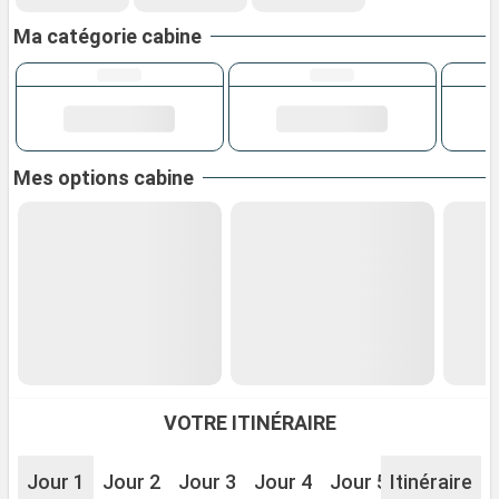
Ma catégorie cabine
Mes options cabine
VOTRE ITINÉRAIRE
Jour 1
Jour 2
Jour 3
Jour 4
Jour 5
Itinéraire
Jour 6
J