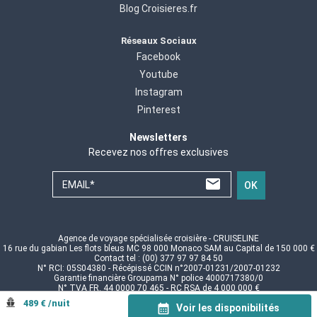
Blog Croisieres.fr
Réseaux Sociaux
Facebook
Youtube
Instagram
Pinterest
Newsletters
Recevez nos offres exclusives
EMAIL*
OK
Agence de voyage spécialisée croisière - CRUISELINE
16 rue du gabian Les flots bleus MC 98 000 Monaco SAM au Capital de 150 000 €
Contact tel : (00) 377 97 97 84 50
N° RCI: 05S04380 - Récépissé CCIN n°2007-01231/2007-01232
Garantie financière Groupama N° police 4000717380/0
N° TVA FR. 44 0000 70 465 - RC RSA de 4 000 000 €
© CRUISELINE 2026 - all rights reserved
489 € /nuit
Voir les disponibilités