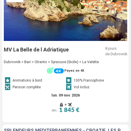
8 jours
MV La Belle de l Adriatique
de Dubrovnik
Dubrovnik > Bari > Otranto > Syracuse (Sicile) > La Valette
Payez en 4X
Animations à bord
100% Francophone
Pension complète
Vol inclus
lun. 09 nov. 2026
+
1 845 €
dès
SPLENDEURS MÉDITERRANÉENNES - CROATIE, LES POUILLES, LA SICILE ET MALTE