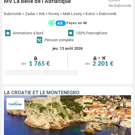
MV La Belle de l Adriatique
de Dubrovnik
Dubrovnik > Zadar > Krk > Rovinj > Mali Losinj > Kotor > Dubrovnik
Payez en 4X
Animations à bord
100% Francophone
Pension complète
jeu. 13 août 2026
+
1 765 €
2 201 €
dès
dès
LA CROATIE ET LE MONTÉNÉGRO