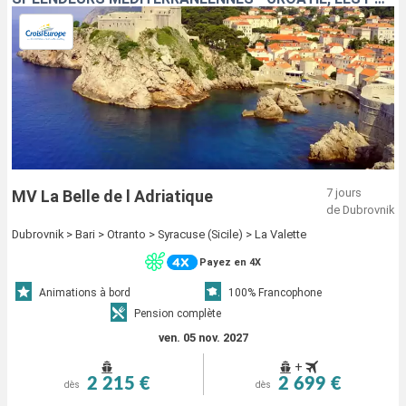
7 jours
MV La Belle de l Adriatique
de Dubrovnik
Dubrovnik > Bari > Otranto > Syracuse (Sicile) > La Valette
Payez en 4X
Animations à bord
100% Francophone
Pension complète
ven. 05 nov. 2027
+
2 215 €
2 699 €
dès
dès