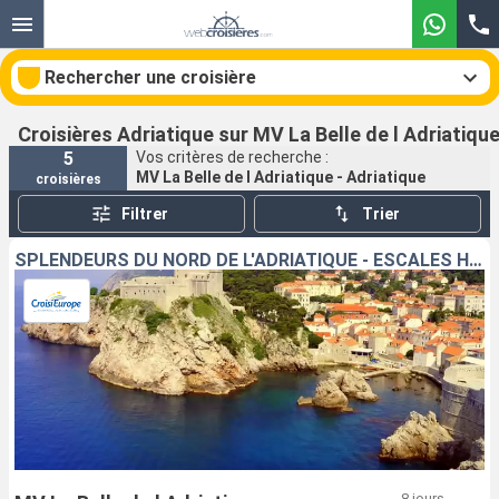
Rechercher une croisière
Croisières Adriatique sur MV La Belle de l Adriatiqu
5
Vos critères de recherche :
MV La Belle de l Adriatique - Adriatique
croisières
Nos destinations
Filtrer
Trier
Mois de départ
SPLENDEURS DU NORD DE L'ADRIATIQUE - ESCALES HISTORIQUES ET BEAUTÉS NATURELLES ENTRE CROATIE ET MONTÉNÉGRO (FORMULE PORT//PORT)
Ports
Compagnies
Rechercher
8 jours