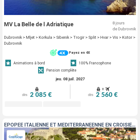
8 jours
MV La Belle de l Adriatique
de Dubrovnik
Dubrovnik > Mljet > Korkula > Sibenik > Trogir > Split > Hvar > Vis > Kotor >
Dubrovnik
Payez en 4X
Animations à bord
100% Francophone
Pension complète
jeu. 08 juil. 2027
+
2 085 €
2 560 €
dès
dès
EPOPÉE ITALIENNE ET MÉDITERRANÉENNE EN CROISIÈRE ; DE LA MER ADRIATIQUE À LA VALETTE, UN PATRIMOINE HISTORIQUE ET NATUREL D'EXCEPTION