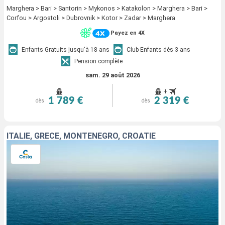
Marghera > Bari > Santorin > Mykonos > Katakolon > Marghera > Bari >
Corfou > Argostoli > Dubrovnik > Kotor > Zadar > Marghera
Payez en 4X
Enfants Gratuits jusqu'à 18 ans
Club Enfants dès 3 ans
Pension complète
sam. 29 août 2026
+
1 789 €
2 319 €
dès
dès
ITALIE, GRÈCE, MONTENEGRO, CROATIE