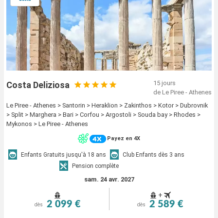
15 jours
Costa Deliziosa
de Le Piree - Athenes
Le Piree - Athenes > Santorin > Heraklion > Zakinthos > Kotor > Dubrovnik
> Split > Marghera > Bari > Corfou > Argostoli > Souda bay > Rhodes >
Mykonos > Le Piree - Athenes
Payez en 4X
Enfants Gratuits jusqu'à 18 ans
Club Enfants dès 3 ans
Pension complète
sam. 24 avr. 2027
+
2 099 €
2 589 €
dès
dès