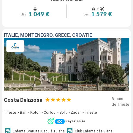
+
1 049 €
1 579 €
dès
dès
ITALIE, MONTENEGRO, GRÈCE, CROATIE
8 jours
Costa Deliziosa
de Trieste
Trieste > Bari > Kotor > Corfou > Split > Zadar > Trieste
Payez en 4X
Enfants Gratuits jusqu'à 18 ans
Club Enfants dès 3 ans