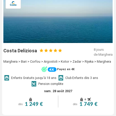
8 jours
Costa Deliziosa
de Marghera
Marghera > Bari > Corfou > Argostoli > Kotor > Zadar > Rijeka > Marghera
Payez en 4X
Enfants Gratuits jusqu'à 18 ans
Club Enfants dès 3 ans
Pension complète
sam. 28 août 2027
+
1 249 €
1 749 €
dès
dès