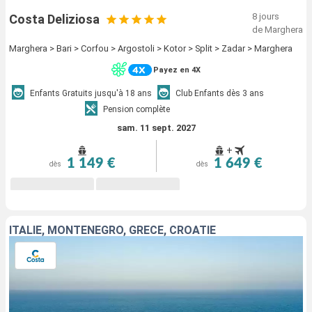
8 jours
Costa Deliziosa
de Marghera
Marghera > Bari > Corfou > Argostoli > Kotor > Split > Zadar > Marghera
Payez en 4X
Enfants Gratuits jusqu'à 18 ans
Club Enfants dès 3 ans
Pension complète
sam. 11 sept. 2027
+
1 149 €
1 649 €
dès
dès
ITALIE, MONTENEGRO, GRÈCE, CROATIE