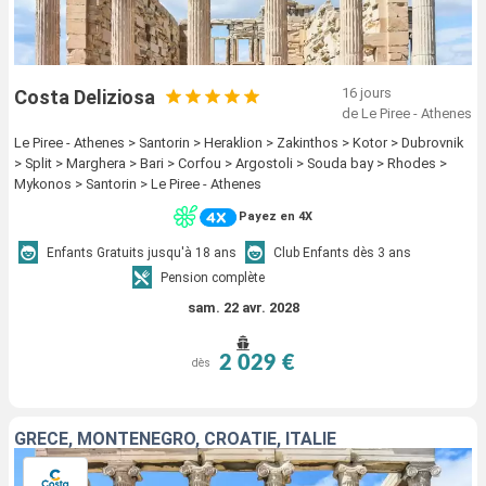
16 jours
Costa Deliziosa
de Le Piree - Athenes
Le Piree - Athenes > Santorin > Heraklion > Zakinthos > Kotor > Dubrovnik
> Split > Marghera > Bari > Corfou > Argostoli > Souda bay > Rhodes >
Mykonos > Santorin > Le Piree - Athenes
Payez en 4X
Enfants Gratuits jusqu'à 18 ans
Club Enfants dès 3 ans
Pension complète
sam. 22 avr. 2028
2 029 €
dès
GRÈCE, MONTENEGRO, CROATIE, ITALIE