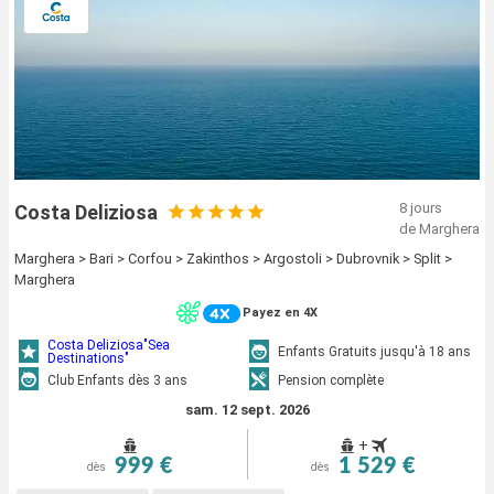
8 jours
Costa Deliziosa
de Marghera
Marghera > Bari > Corfou > Zakinthos > Argostoli > Dubrovnik > Split >
Marghera
Payez en 4X
Costa Deliziosa"Sea
Enfants Gratuits jusqu'à 18 ans
Destinations"
Club Enfants dès 3 ans
Pension complète
sam. 12 sept. 2026
+
999 €
1 529 €
dès
dès