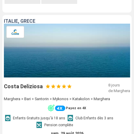
ITALIE, GRÈCE
8 jours
Costa Deliziosa
de Marghera
Marghera > Bari > Santorin > Mykonos > Katakolon > Marghera
Payez en 4X
Enfants Gratuits jusqu'à 18 ans
Club Enfants dès 3 ans
Pension complète
sam. 29 août 2026