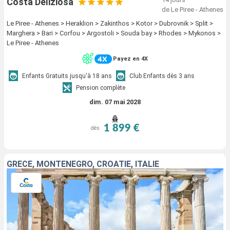
Costa Deliziosa
de Le Piree - Athenes
Le Piree - Athenes > Heraklion > Zakinthos > Kotor > Dubrovnik > Split >
Marghera > Bari > Corfou > Argostoli > Souda bay > Rhodes > Mykonos >
Le Piree - Athenes
Payez en 4X
Enfants Gratuits jusqu'à 18 ans
Club Enfants dès 3 ans
Pension complète
dim. 07 mai 2028
1 899 €
dès
GRÈCE, MONTENEGRO, CROATIE, ITALIE