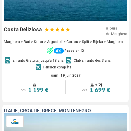
8 jours
Costa Deliziosa
de Marghera
Marghera > Bari > Kotor > Argostoli > Corfou > Split > Rijeka > Marghera
Payez en 4X
Enfants Gratuits jusqu'à 18 ans
Club Enfants dès 3 ans
Pension complète
sam. 19 juin 2027
+
1 199 €
1 699 €
dès
dès
ITALIE, CROATIE, GRÈCE, MONTENEGRO