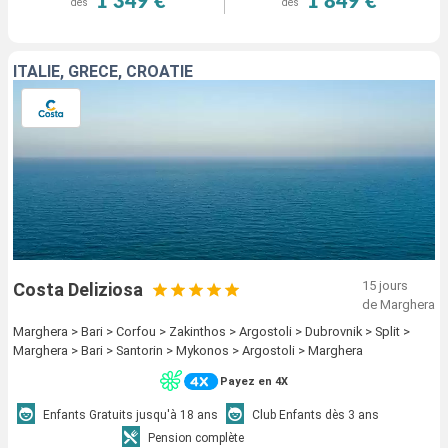
1 349 €
1 849 €
dès
dès
ITALIE, GRÈCE, CROATIE
15 jours
Costa Deliziosa
de Marghera
Marghera > Bari > Corfou > Zakinthos > Argostoli > Dubrovnik > Split >
Marghera > Bari > Santorin > Mykonos > Argostoli > Marghera
Payez en 4X
Enfants Gratuits jusqu'à 18 ans
Club Enfants dès 3 ans
Pension complète