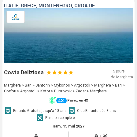
ITALIE, GRÈCE, MONTENEGRO, CROATIE
15 jours
Costa Deliziosa
de Marghera
Marghera > Bari > Santorin > Mykonos > Argostoli > Marghera > Bari >
Corfou > Argostoli > Kotor > Dubrovnik > Zadar > Marghera
Payez en 4X
Enfants Gratuits jusqu'à 18 ans
Club Enfants dès 3 ans
Pension complète
sam. 15 mai 2027
+