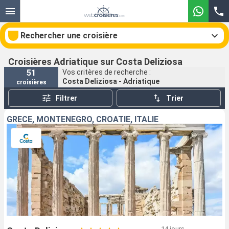
Rechercher une croisière
Croisières Adriatique sur Costa Deliziosa
51
Vos critères de recherche :
Costa Deliziosa - Adriatique
croisières
Nos destinations
Filtrer
Trier
Mois de départ
GRÈCE, MONTENEGRO, CROATIE, ITALIE
Ports
Compagnies
Rechercher
14 jours