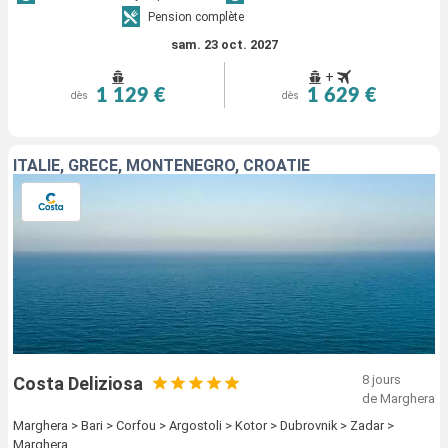
Pension complète
sam. 23 oct. 2027
+
1 129 €
1 629 €
dès
dès
ITALIE, GRÈCE, MONTENEGRO, CROATIE
8 jours
Costa Deliziosa
de Marghera
Marghera > Bari > Corfou > Argostoli > Kotor > Dubrovnik > Zadar >
Marghera