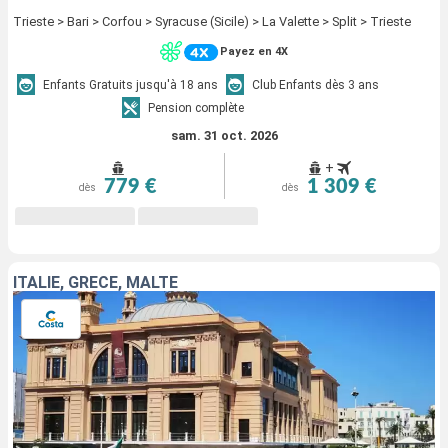
Trieste > Bari > Corfou > Syracuse (Sicile) > La Valette > Split > Trieste
Payez en 4X
Enfants Gratuits jusqu'à 18 ans
Club Enfants dès 3 ans
Pension complète
sam. 31 oct. 2026
+
779 €
1 309 €
dès
dès
ITALIE, GRÈCE, MALTE