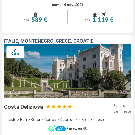
sam. 14 nov. 2026
+
589 €
1 119 €
dès
dès
ITALIE, MONTENEGRO, GRÈCE, CROATIE
8 jours
Costa Deliziosa
de Trieste
Trieste > Bari > Kotor > Corfou > Dubrovnik > Split > Trieste
Payez en 4X