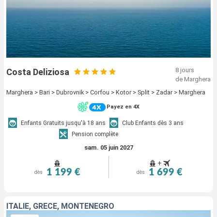
8 jours
Costa Deliziosa
de Marghera
Marghera > Bari > Dubrovnik > Corfou > Kotor > Split > Zadar > Marghera
Payez en 4X
Enfants Gratuits jusqu'à 18 ans
Club Enfants dès 3 ans
Pension complète
sam. 05 juin 2027
+
1 199 €
1 699 €
dès
dès
ITALIE, GRÈCE, MONTENEGRO