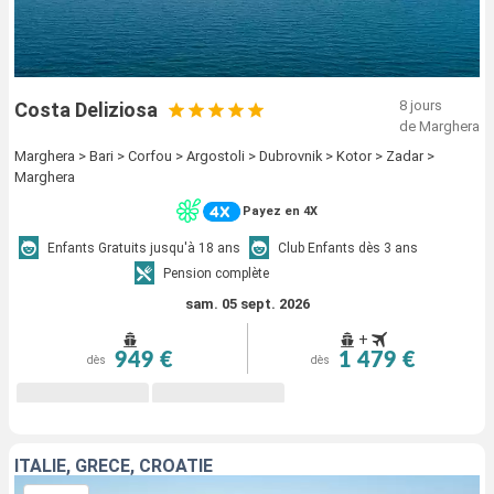
8 jours
Costa Deliziosa
de Marghera
Marghera > Bari > Corfou > Argostoli > Dubrovnik > Kotor > Zadar >
Marghera
Payez en 4X
Enfants Gratuits jusqu'à 18 ans
Club Enfants dès 3 ans
Pension complète
sam. 05 sept. 2026
+
949 €
1 479 €
dès
dès
ITALIE, GRÈCE, CROATIE