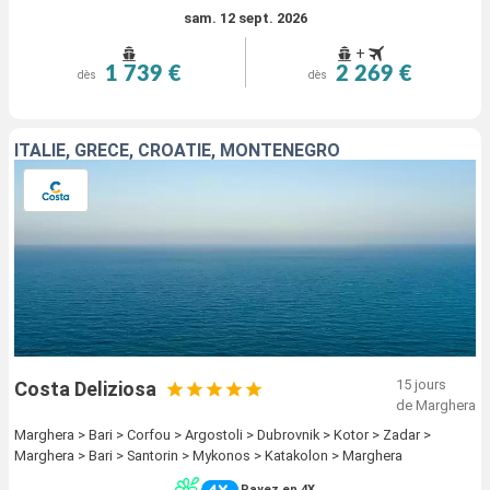
sam. 12 sept. 2026
+
1 739 €
2 269 €
dès
dès
ITALIE, GRÈCE, CROATIE, MONTENEGRO
15 jours
Costa Deliziosa
de Marghera
Marghera > Bari > Corfou > Argostoli > Dubrovnik > Kotor > Zadar >
Marghera > Bari > Santorin > Mykonos > Katakolon > Marghera
Payez en 4X