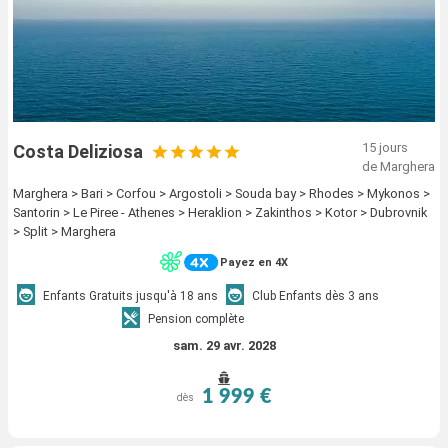
15 jours
Costa Deliziosa
de Marghera
Marghera > Bari > Corfou > Argostoli > Souda bay > Rhodes > Mykonos >
Santorin > Le Piree - Athenes > Heraklion > Zakinthos > Kotor > Dubrovnik
> Split > Marghera
Payez en 4X
Enfants Gratuits jusqu'à 18 ans
Club Enfants dès 3 ans
Pension complète
sam. 29 avr. 2028
1 999 €
dès