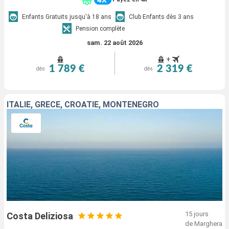
Enfants Gratuits jusqu'à 18 ans
Club Enfants dès 3 ans
Pension complète
sam. 22 août 2026
+
1 789 €
2 319 €
dès
dès
ITALIE, GRÈCE, CROATIE, MONTENEGRO
15 jours
Costa Deliziosa
de Marghera