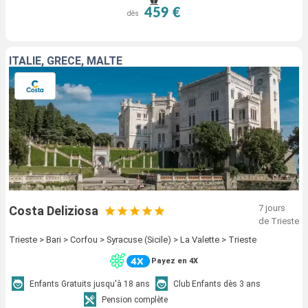
459 €
dès
ITALIE, GRÈCE, MALTE
7 jours
Costa Deliziosa
de Trieste
Trieste > Bari > Corfou > Syracuse (Sicile) > La Valette > Trieste
Payez en 4X
Enfants Gratuits jusqu'à 18 ans
Club Enfants dès 3 ans
Pension complète