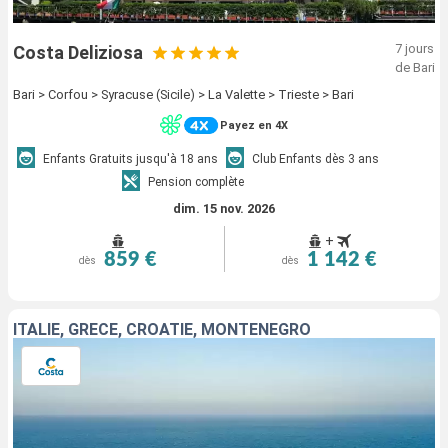
7 jours
Costa Deliziosa
de Bari
Bari > Corfou > Syracuse (Sicile) > La Valette > Trieste > Bari
Payez en 4X
Enfants Gratuits jusqu'à 18 ans
Club Enfants dès 3 ans
Pension complète
dim. 15 nov. 2026
+
859 €
1 142 €
dès
dès
ITALIE, GRÈCE, CROATIE, MONTENEGRO