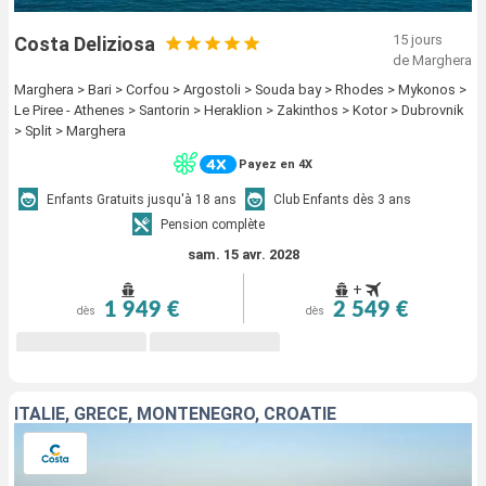
15 jours
Costa Deliziosa
de Marghera
Marghera > Bari > Corfou > Argostoli > Souda bay > Rhodes > Mykonos >
Le Piree - Athenes > Santorin > Heraklion > Zakinthos > Kotor > Dubrovnik
> Split > Marghera
Payez en 4X
Enfants Gratuits jusqu'à 18 ans
Club Enfants dès 3 ans
Pension complète
sam. 15 avr. 2028
+
1 949 €
2 549 €
dès
dès
ITALIE, GRÈCE, MONTENEGRO, CROATIE