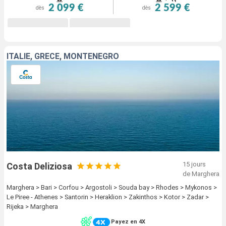
2 099 €
2 599 €
dès
dès
ITALIE, GRÈCE, MONTENEGRO
15 jours
Costa Deliziosa
de Marghera
Marghera > Bari > Corfou > Argostoli > Souda bay > Rhodes > Mykonos >
Le Piree - Athenes > Santorin > Heraklion > Zakinthos > Kotor > Zadar >
Rijeka > Marghera
Payez en 4X