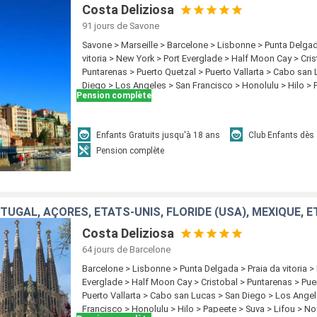
Costa Deliziosa
91 jours
de Savone
Savone > Marseille > Barcelone > Lisbonne > Punta Delgad
vitoria > New York > Port Everglade > Half Moon Cay > Cris
Puntarenas > Puerto Quetzal > Puerto Vallarta > Cabo san
Diego > Los Angeles > San Francisco > Honolulu > Hilo > 
Pension complète
Lifou > Noumea > Sydney > Newcastle (UK) > Cairns > Rab
Kobe > Nagasaki > Pusan > Keelung > Hong Kong
Enfants Gratuits jusqu'à 18 ans
Club Enfants dès
Pension complète
UGAL, AÇORES, ÉTATS-UNIS, FLORIDE (USA), MEXIQUE, ÉTA
Costa Deliziosa
64 jours
de Barcelone
Barcelone > Lisbonne > Punta Delgada > Praia da vitoria >
Everglade > Half Moon Cay > Cristobal > Puntarenas > Pue
Puerto Vallarta > Cabo san Lucas > San Diego > Los Angel
Francisco > Honolulu > Hilo > Papeete > Suva > Lifou > 