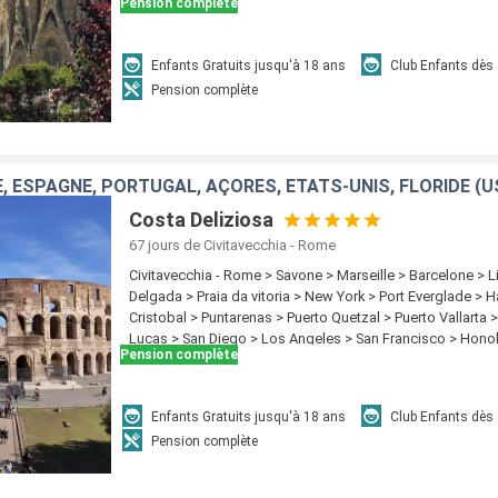
Pension complète
Enfants Gratuits jusqu'à 18 ans
Club Enfants dès
Pension complète
Costa Deliziosa
67 jours
de Civitavecchia - Rome
Civitavecchia - Rome > Savone > Marseille > Barcelone > 
Delgada > Praia da vitoria > New York > Port Everglade > 
Cristobal > Puntarenas > Puerto Quetzal > Puerto Vallarta
Lucas > San Diego > Los Angeles > San Francisco > Honolu
Pension complète
Papeete > Suva > Lifou > Noumea > Sydney
Enfants Gratuits jusqu'à 18 ans
Club Enfants dès
Pension complète