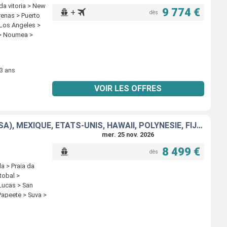
da vitoria > New
9 774 €
+
dès
renas > Puerto
 Los Angeles >
u > Noumea >
 3 ans
VOIR LES OFFRES
ITALIE, FRANCE, ESPAGNE, PORTUGAL, AÇORES, ÉTATS-UNIS, FLORIDE (USA), MEXIQUE, ÉTATS-UNIS, HAWAII, POLYNÉSIE, FIJI, AUSTRALIE
mer. 25 nov. 2026
8 499 €
dès
a > Praia da
tobal >
 Lucas > San
Papeete > Suva >