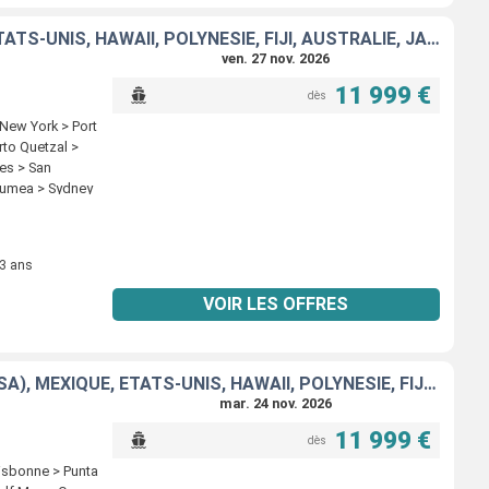
ESPAGNE, PORTUGAL, AÇORES, ÉTATS-UNIS, FLORIDE (USA), MEXIQUE, ÉTATS-UNIS, HAWAII, POLYNÉSIE, FIJI, AUSTRALIE, JAPON, CORÉE DU SUD, TAÏWAN, CHINE
ven. 27 nov. 2026
11 999 €
dès
 New York > Port
rto Quetzal >
es > San
Noumea > Sydney
asaki > Pusan >
 3 ans
VOIR LES OFFRES
ITALIE, FRANCE, ESPAGNE, PORTUGAL, AÇORES, ÉTATS-UNIS, FLORIDE (USA), MEXIQUE, ÉTATS-UNIS, HAWAII, POLYNÉSIE, FIJI, AUSTRALIE, JAPON, CORÉE DU SUD
mar. 24 nov. 2026
11 999 €
dès
Lisbonne > Punta