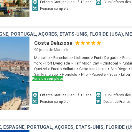
Enfants Gratuits jusqu'à 18 ans
Club Enfants dès
Pension complète
Costa Deliziosa
90 jours
de Marseille
Marseille > Barcelone > Lisbonne > Punta Delgada > Praia 
York > Port Everglade > Half Moon Cay > Cristobal > Punta
Quetzal > Puerto Vallarta > Cabo san Lucas > San Diego >
San Francisco > Honolulu > Hilo > Papeete > Suva > Lifo
Pension complète
Sydney > Newcastle (UK) > Cairns > Rabaul > Tokyo > Kob
Pusan > Keelung > Hong Kong
Enfants Gratuits jusqu'à 18 ans
Club Enfants dès
Pension complète
Départ de France