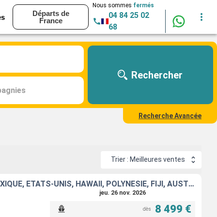
Nous sommes
fermés
Départs de
04 84 25 02
es
France
68
Rechercher
agnies
Recherche Avancée
Trier : Meilleures ventes
FRANCE, ESPAGNE, PORTUGAL, AÇORES, ÉTATS-UNIS, FLORIDE (USA), MEXIQUE, ÉTATS-UNIS, HAWAII, POLYNÉSIE, FIJI, AUSTRALIE
jeu. 26 nov. 2026
8 499 €
dès