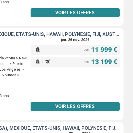
 3 ans
VOIR LES OFFRES
FRANCE, ESPAGNE, PORTUGAL, AÇORES, ÉTATS-UNIS, FLORIDE (USA), MEXIQUE, ÉTATS-UNIS, HAWAII, POLYNÉSIE, FIJI, AUSTRALIE, JAPON, CORÉE DU SUD, TAÏWAN
jeu. 26 nov. 2026
11 999 €
dès
da vitoria > New
13 199 €
+
dès
renas > Puerto
 Los Angeles >
u > Noumea >
e > Nagasaki >
 3 ans
VOIR LES OFFRES
ITALIE, FRANCE, ESPAGNE, PORTUGAL, AÇORES, ÉTATS-UNIS, FLORIDE (USA), MEXIQUE, ÉTATS-UNIS, HAWAII, POLYNÉSIE, FIJI, AUSTRALIE, JAPON, CORÉE DU SUD