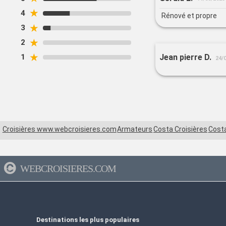
★
4
Rénové et propre
★
3
★
2
★
Jean pierre D.
1
24/
Croisières www.webcroisieres.com
Armateurs
Costa Croisières
Costa
WEBCROISIERES.COM
Destinations les plus populaires