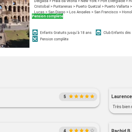
Delgada > Praia da vitoria > New York > Port Everglade > 
Cristobal > Puntarenas > Puerto Quetzal > Puerto Vallarta
Lucas > San Diego > Los Angeles > San Francisco > Honolu
Pension complète
Papeete > Suva > Lifou > Noumea > Sydney > Newcastle (U
Rabaul > Tokyo > Kobe > Nagasaki > Pusan > Keelung > 
Enfants Gratuits jusqu'à 18 ans
Club Enfants dès
Pension complète
Laurence
5
Très bien 
Rachid B.
4