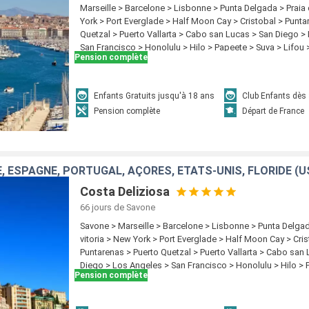
Marseille > Barcelone > Lisbonne > Punta Delgada > Praia 
York > Port Everglade > Half Moon Cay > Cristobal > Punta
Quetzal > Puerto Vallarta > Cabo san Lucas > San Diego >
San Francisco > Honolulu > Hilo > Papeete > Suva > Lifo
Pension complète
Sydney
Enfants Gratuits jusqu'à 18 ans
Club Enfants dès
Pension complète
Départ de France
Costa Deliziosa
66 jours
de Savone
Savone > Marseille > Barcelone > Lisbonne > Punta Delgad
vitoria > New York > Port Everglade > Half Moon Cay > Cris
Puntarenas > Puerto Quetzal > Puerto Vallarta > Cabo san
Diego > Los Angeles > San Francisco > Honolulu > Hilo > 
Pension complète
Lifou > Noumea > Sydney