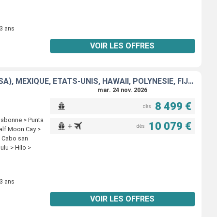
 3 ans
VOIR LES OFFRES
ITALIE, FRANCE, ESPAGNE, PORTUGAL, AÇORES, ÉTATS-UNIS, FLORIDE (USA), MEXIQUE, ÉTATS-UNIS, HAWAII, POLYNÉSIE, FIJI, AUSTRALIE
mar. 24 nov. 2026
8 499 €
dès
Lisbonne > Punta
10 079 €
+
dès
Half Moon Cay >
 > Cabo san
lu > Hilo >
 3 ans
VOIR LES OFFRES