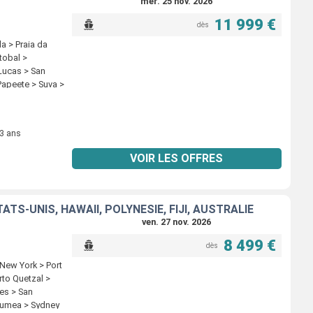
mer. 25 nov. 2026
11 999 €
dès
a > Praia da
tobal >
 Lucas > San
Papeete > Suva >
aul > Tokyo >
 3 ans
VOIR LES OFFRES
TS-UNIS, HAWAII, POLYNÉSIE, FIJI, AUSTRALIE
ven. 27 nov. 2026
8 499 €
dès
 New York > Port
rto Quetzal >
es > San
Noumea > Sydney