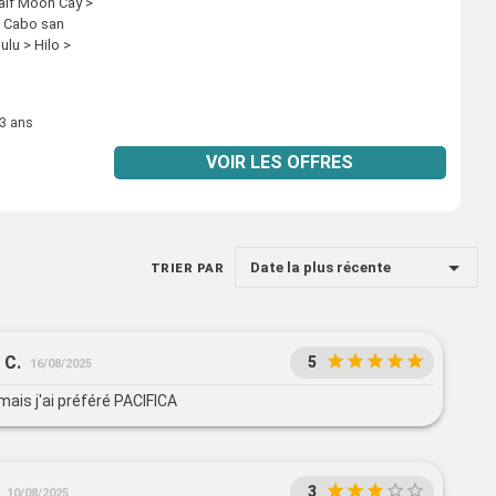
Half Moon Cay >
 > Cabo san
lu > Hilo >
K) > Cairns >
Hong Kong
 3 ans
VOIR LES OFFRES
Date la plus récente
TRIER PAR
 C.
5
16/08/2025
mais j'ai préféré PACIFICA
3
10/08/2025