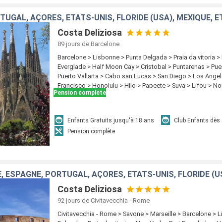
Costa Deliziosa
89 jours
de Barcelone
Barcelone > Lisbonne > Punta Delgada > Praia da vitoria >
Everglade > Half Moon Cay > Cristobal > Puntarenas > Pue
Puerto Vallarta > Cabo san Lucas > San Diego > Los Angel
Francisco > Honolulu > Hilo > Papeete > Suva > Lifou > 
Pension complète
> Newcastle (UK) > Cairns > Rabaul > Tokyo > Kobe > Nag
Keelung > Hong Kong
Enfants Gratuits jusqu'à 18 ans
Club Enfants dès
Pension complète
Costa Deliziosa
92 jours
de Civitavecchia - Rome
Civitavecchia - Rome > Savone > Marseille > Barcelone > 