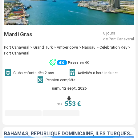
8 jours
Mardi Gras
de Port Canaveral
Port Canaveral > Grand Turk > Amber cove > Nassau > Celebration Key >
Port Canaveral
Payez en 4X
Clubs enfants dès 2 ans
Activités à bord incluses
Pension complète
sam. 12 sept. 2026
553 €
dès
BAHAMAS, RÉPUBLIQUE DOMINICAINE, ÎLES TURQUES-ET-CAÏQUES, ÉTATS-UNIS