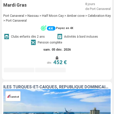
8 jours
Mardi Gras
de Port Canaveral
Port Canaveral > Nassau > Half Moon Cay > Amber cove > Celebration Key
> Port Canaveral
Payez en 4X
Clubs enfants dès 2 ans
Activités à bord incluses
Pension complète
sam. 05 déc. 2026
452 €
dès
ÎLES TURQUES-ET-CAÏQUES, RÉPUBLIQUE DOMINICAINE, BAHAMAS, ÉTATS-UNIS