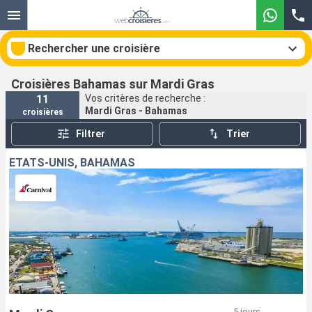
Rechercher une croisière
Croisières Bahamas sur Mardi Gras
11
Vos critères de recherche :
Mardi Gras - Bahamas
croisières
Nos destinations
Filtrer
Trier
Mois de départ
ÉTATS-UNIS, BAHAMAS
Ports
Compagnies
Rechercher
5 jours