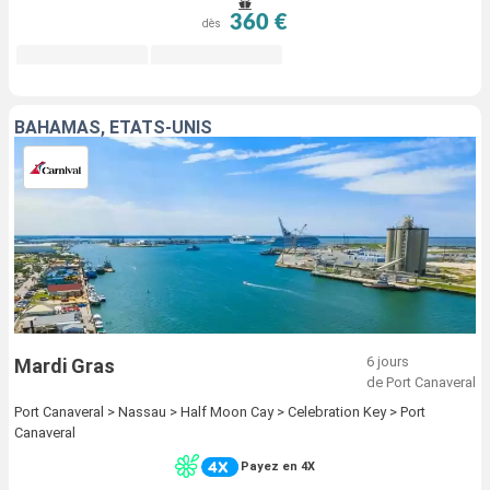
360 €
dès
BAHAMAS, ÉTATS-UNIS
6 jours
Mardi Gras
de Port Canaveral
Port Canaveral > Nassau > Half Moon Cay > Celebration Key > Port
Canaveral
Payez en 4X