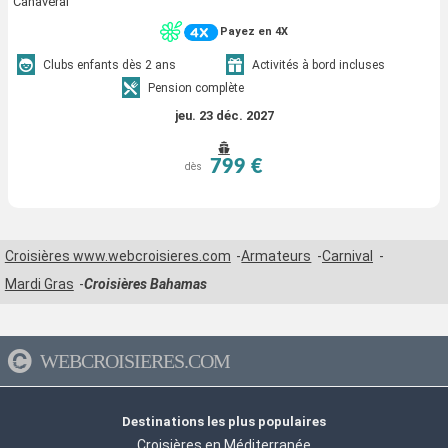
Canaveral
Payez en 4X
Clubs enfants dès 2 ans
Activités à bord incluses
Pension complète
jeu. 23 déc. 2027
799 €
dès
Croisières www.webcroisieres.com
Armateurs
Carnival
Mardi Gras
Croisières Bahamas
WEBCROISIERES.COM
Destinations les plus populaires
Croisières en Méditerranée