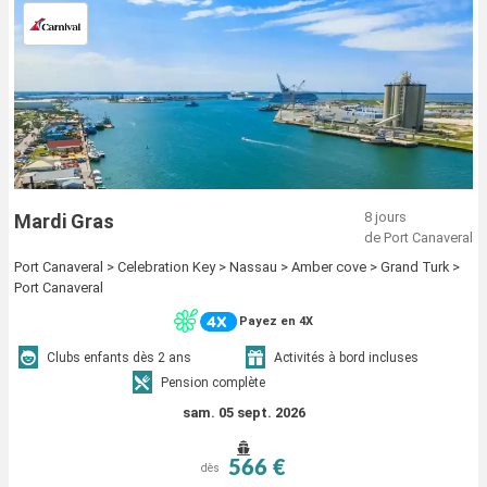
8 jours
Mardi Gras
de Port Canaveral
Port Canaveral > Celebration Key > Nassau > Amber cove > Grand Turk >
Port Canaveral
Payez en 4X
Clubs enfants dès 2 ans
Activités à bord incluses
Pension complète
sam. 05 sept. 2026
566 €
dès