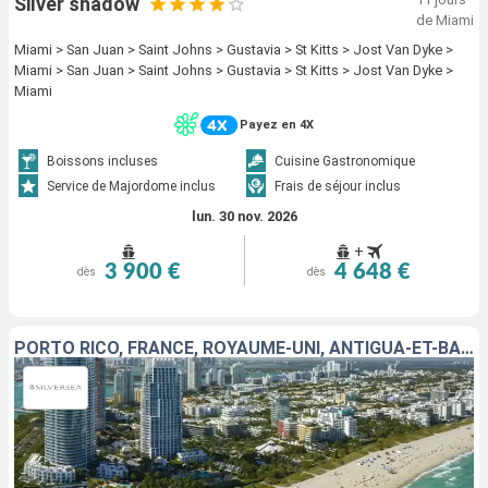
Silver shadow
de Miami
Miami > San Juan > Saint Johns > Gustavia > St Kitts > Jost Van Dyke >
Miami > San Juan > Saint Johns > Gustavia > St Kitts > Jost Van Dyke >
Miami
Payez en 4X
Boissons incluses
Cuisine Gastronomique
Service de Majordome inclus
Frais de séjour inclus
lun. 30 nov. 2026
+
3 900 €
4 648 €
dès
dès
PORTO RICO, FRANCE, ROYAUME-UNI, ANTIGUA-ET-BARBUDA, JOST VAN DYKE, ÉTATS-UNIS