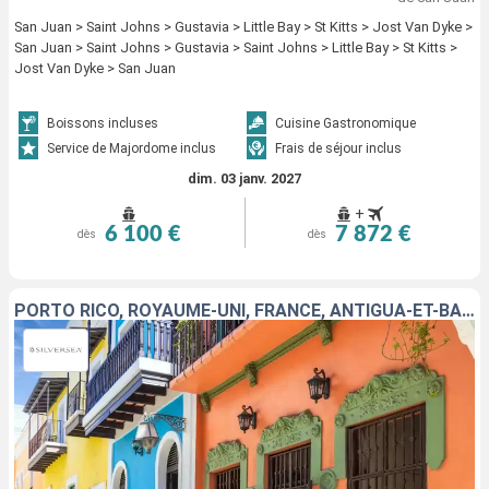
San Juan > Saint Johns > Gustavia > Little Bay > St Kitts > Jost Van Dyke >
San Juan > Saint Johns > Gustavia > Saint Johns > Little Bay > St Kitts >
Jost Van Dyke > San Juan
Boissons incluses
Cuisine Gastronomique
Service de Majordome inclus
Frais de séjour inclus
dim. 03 janv. 2027
+
6 100 €
7 872 €
dès
dès
PORTO RICO, ROYAUME-UNI, FRANCE, ANTIGUA-ET-BARBUDA, JOST VAN DYKE