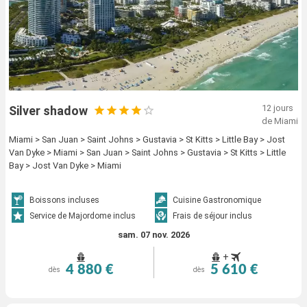
12 jours
Silver shadow
de Miami
Miami > San Juan > Saint Johns > Gustavia > St Kitts > Little Bay > Jost
Van Dyke > Miami > San Juan > Saint Johns > Gustavia > St Kitts > Little
Bay > Jost Van Dyke > Miami
Boissons incluses
Cuisine Gastronomique
Service de Majordome inclus
Frais de séjour inclus
sam. 07 nov. 2026
+
4 880 €
5 610 €
dès
dès