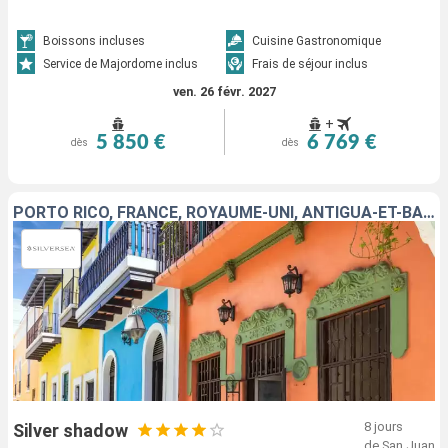
Boissons incluses
Cuisine Gastronomique
Service de Majordome inclus
Frais de séjour inclus
ven. 26 févr. 2027
+
5 850 €
6 769 €
dès
dès
PORTO RICO, FRANCE, ROYAUME-UNI, ANTIGUA-ET-BARBUDA, JOST VAN DYKE
8 jours
Silver shadow
de San Juan