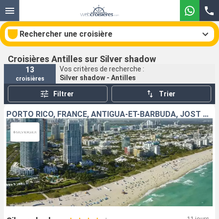
Rechercher une croisière
Croisières Antilles sur Silver shadow
13
Vos critères de recherche :
Silver shadow - Antilles
croisières
Nos destinations
Filtrer
Trier
Mois de départ
PORTO RICO, FRANCE, ANTIGUA-ET-BARBUDA, JOST VAN DYKE, ÉTATS-UNIS
Ports
Compagnies
Rechercher
11 jours