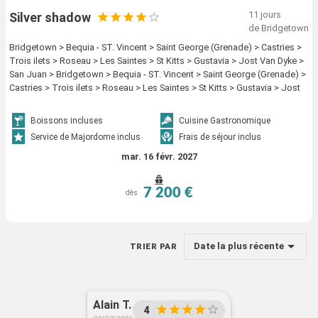
11 jours
Silver shadow
de Bridgetown
Bridgetown > Bequia - ST. Vincent > Saint George (Grenade) > Castries >
Trois ilets > Roseau > Les Saintes > St Kitts > Gustavia > Jost Van Dyke >
San Juan > Bridgetown > Bequia - ST. Vincent > Saint George (Grenade) >
Castries > Trois ilets > Roseau > Les Saintes > St Kitts > Gustavia > Jost
Van Dyke > San Juan
Boissons incluses
Cuisine Gastronomique
Service de Majordome inclus
Frais de séjour inclus
mar. 16 févr. 2027
7 200 €
dès
Date la plus récente
TRIER PAR
Alain T.
4