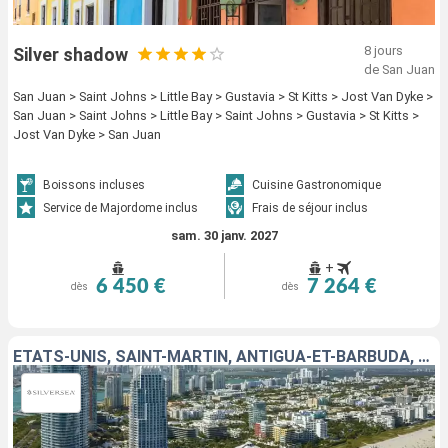
8 jours
Silver shadow
de San Juan
San Juan > Saint Johns > Little Bay > Gustavia > St Kitts > Jost Van Dyke >
San Juan > Saint Johns > Little Bay > Saint Johns > Gustavia > St Kitts >
Jost Van Dyke > San Juan
Boissons incluses
Cuisine Gastronomique
Service de Majordome inclus
Frais de séjour inclus
sam. 30 janv. 2027
+
6 450 €
7 264 €
dès
dès
ÉTATS-UNIS, SAINT-MARTIN, ANTIGUA-ET-BARBUDA, GUADELOUPE, MARTINIQUE, ROYAUME-UNI, JOST VAN DYKE, PORTO RICO