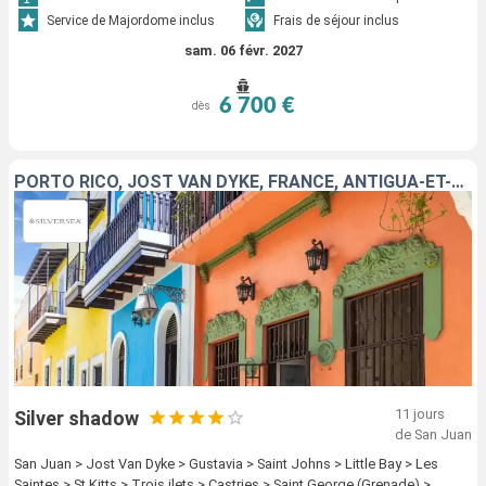
Service de Majordome inclus
Frais de séjour inclus
sam. 06 févr. 2027
6 700 €
dès
PORTO RICO, JOST VAN DYKE, FRANCE, ANTIGUA-ET-BARBUDA, ROYAUME-UNI, GUADELOUPE, MARTINIQUE, SAINTE-LUCIE, GRENADE, BARBADE
11 jours
Silver shadow
de San Juan
San Juan > Jost Van Dyke > Gustavia > Saint Johns > Little Bay > Les
Saintes > St Kitts > Trois ilets > Castries > Saint George (Grenade) >