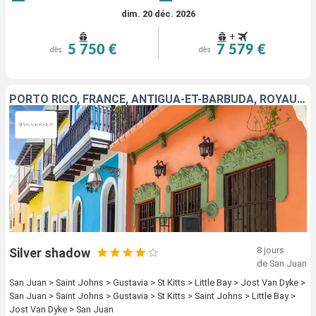
dim. 20 déc. 2026
+
5 750 €
7 579 €
dès
dès
PORTO RICO, FRANCE, ANTIGUA-ET-BARBUDA, ROYAUME-UNI, JOST VAN DYKE
8 jours
Silver shadow
de San Juan
San Juan > Saint Johns > Gustavia > St Kitts > Little Bay > Jost Van Dyke >
San Juan > Saint Johns > Gustavia > St Kitts > Saint Johns > Little Bay >
Jost Van Dyke > San Juan