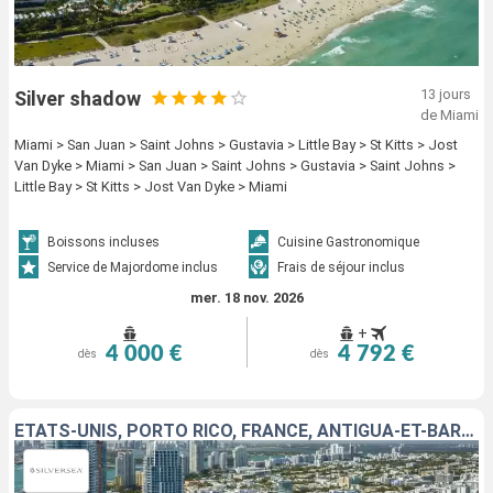
13 jours
Silver shadow
de Miami
Miami > San Juan > Saint Johns > Gustavia > Little Bay > St Kitts > Jost
Van Dyke > Miami > San Juan > Saint Johns > Gustavia > Saint Johns >
Little Bay > St Kitts > Jost Van Dyke > Miami
Boissons incluses
Cuisine Gastronomique
Service de Majordome inclus
Frais de séjour inclus
mer. 18 nov. 2026
+
4 000 €
4 792 €
dès
dès
ÉTATS-UNIS, PORTO RICO, FRANCE, ANTIGUA-ET-BARBUDA, ROYAUME-UNI, JOST VAN DYKE