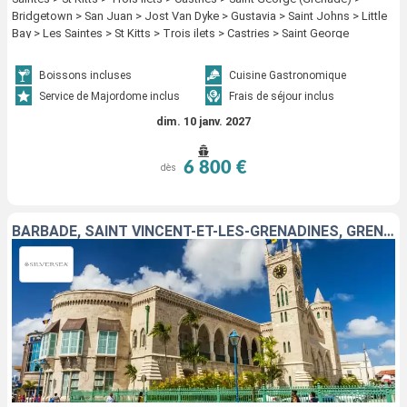
Bridgetown > San Juan > Jost Van Dyke > Gustavia > Saint Johns > Little
Bay > Les Saintes > St Kitts > Trois ilets > Castries > Saint George
(Grenade) > Bridgetown
Boissons incluses
Cuisine Gastronomique
Service de Majordome inclus
Frais de séjour inclus
dim. 10 janv. 2027
6 800 €
dès
BARBADE, SAINT VINCENT-ET-LES-GRENADINES, GRENADE, SAINTE-LUCIE, MARTINIQUE, DOMINIQUE, GUADELOUPE, ANTIGUA-ET-BARBUDA, FRANCE, JOST VAN DYKE, PORTO RICO