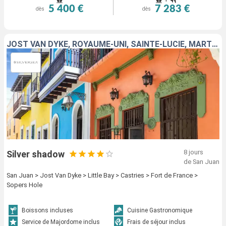
5 400 €
7 283 €
dès
dès
JOST VAN DYKE, ROYAUME-UNI, SAINTE-LUCIE, MARTINIQUE, TORTOLA, PORTO RICO
8 jours
Silver shadow
de San Juan
San Juan > Jost Van Dyke > Little Bay > Castries > Fort de France >
Sopers Hole
Boissons incluses
Cuisine Gastronomique
Service de Majordome inclus
Frais de séjour inclus