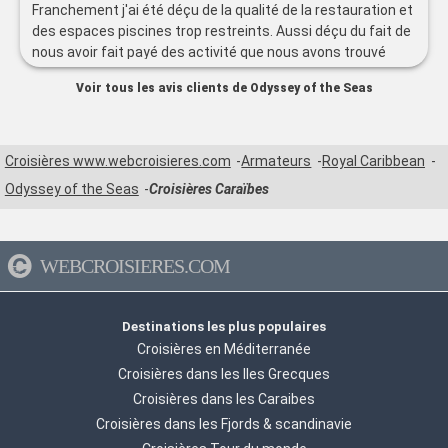
Franchement j'ai été déçu de la qualité de la restauration et
des espaces piscines trop restreints. Aussi déçu du fait de
nous avoir fait payé des activité que nous avons trouvé
gratuites quotidiennement en libre acces pour tout le
Voir tous les avis clients de Odyssey of the Seas
monde une fois à bord : ifly et cours de surf Sinon les Kids
ont adoré le SEAPLEX.
Croisières www.webcroisieres.com
Armateurs
Royal Caribbean
Odyssey of the Seas
Croisières Caraïbes
WEBCROISIERES.COM
Destinations les plus populaires
Croisières en Méditerranée
Croisières dans les Iles Grecques
Croisières dans les Caraibes
Croisières dans les Fjords & scandinavie