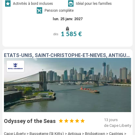
Activités à bord incluses
Idéal pour les familles
Pension complète
lun. 25 janv. 2027
1 585 €
dès
ÉTATS-UNIS, SAINT-CHRISTOPHE-ET-NIÉVÈS, ANTIGUA-ET-BARBUDA, BARBADE, SAINTE-LUCIE, SAINT-MARTIN
13 jours
Odyssey of the Seas
de Cape Liberty
Cape Liberty > Basseterre (St Kitts) > Antigua > Bridgetown > Castries >