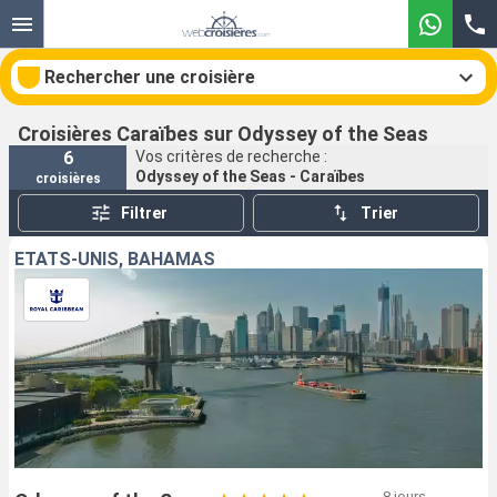
Rechercher une croisière
Croisières Caraïbes sur Odyssey of the Seas
6
Vos critères de recherche :
Odyssey of the Seas - Caraïbes
croisières
Nos destinations
Filtrer
Trier
Mois de départ
ÉTATS-UNIS, BAHAMAS
Ports
Compagnies
Rechercher
8 jours