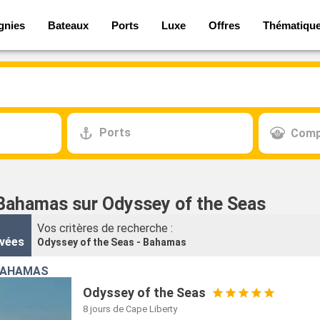
gnies
Bateaux
Ports
Luxe
Offres
Thématiqu
Ports
Comp
 Bahamas sur Odyssey of the Seas
Vos critères de recherche :
vées
Odyssey of the Seas - Bahamas
 BAHAMAS
Odyssey of the Seas
8 jours
de Cape Liberty