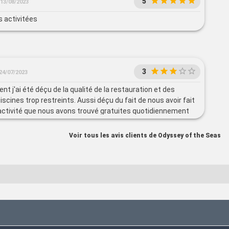
5
13/08/2023
s activitées
3
24/07/2023
t j'ai été déçu de la qualité de la restauration et des
scines trop restreints. Aussi déçu du fait de nous avoir fait
activité que nous avons trouvé gratuites quotidiennement
cces pour tout le monde une fois à bord : ifly et cours de surf
Kids ont adoré le SEAPLEX.
Voir tous les avis clients de Odyssey of the Seas