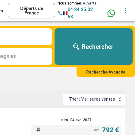
Nous sommes
ouverts
Départs de
04 84 25 02
es
France
68
Rechercher
agnies
Recherche Avancée
Trier : Meilleures ventes
dim. 04 avr. 2027
792 €
dès