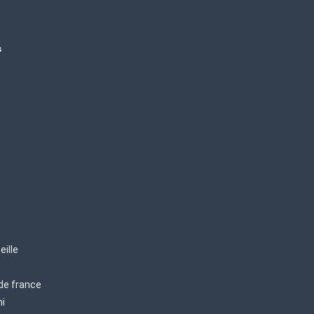
s
eille
 de france
mi