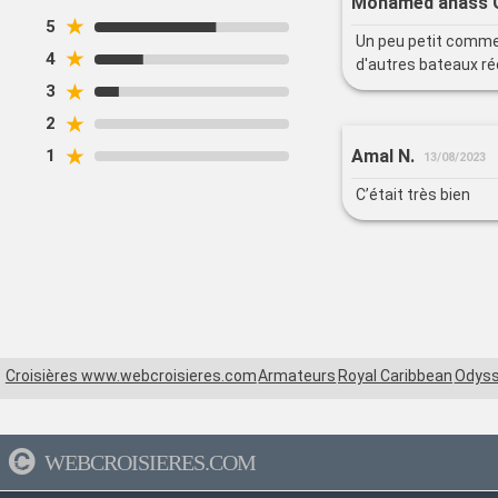
Mohamed anass 
★
5
Un peu petit comme
★
4
d'autres bateaux ré
★
3
★
2
★
Amal N.
1
13/08/2023
C’était très bien
Croisières www.webcroisieres.com
Armateurs
Royal Caribbean
Odyss
WEBCROISIERES.COM