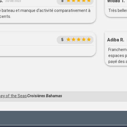
G.
Widad T.
5
20/08/2023
 bateau et manque d'activité comparativement à
Très belle
cents.
Adiba R.
5
Franchemen
espaces pi
payé des 
en libre a
Sinon les 
ey of the Seas
Croisières Bahamas