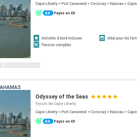
Cape Liberty > Port Canaveral > Cococay > Nassau > Cape 
Payez en 4X
Activités à bord incluses
Idéal pour les fam
Pension complète
 BAHAMAS
Odyssey of the Seas
9 jours
de Cape Liberty
Cape Liberty > Port Canaveral > Cococay > Nassau > Cape 
Payez en 4X