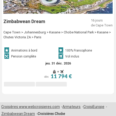
16 jours
Zimbabwean Dream
de Cape Town
Cape Town > Johannesburg > Kasane > Chobe National Park > Kasane >
Chutes Victoria ZA > Paris
Animations à bord
100% Francophone
Pension complète
Vol inclus
jeu. 31 déc. 2026
+
11 794 €
dès
Croisières www.webcroisieres.com
Armateurs
CroisiEurope
Zimbabwean Dream
Croisières Chobe