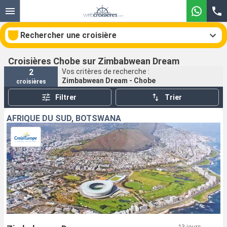
Rechercher une croisière
Croisières Chobe sur Zimbabwean Dream
2
Vos critères de recherche :
Zimbabwean Dream - Chobe
croisières
Nos destinations
Filtrer
Trier
Mois de départ
AFRIQUE DU SUD, BOTSWANA
Ports
Compagnies
Rechercher
13 jours