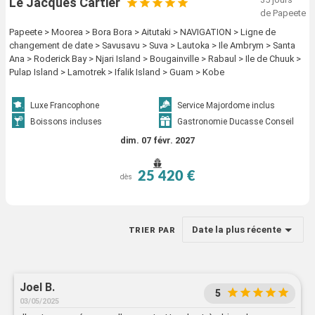
Le Jacques Cartier
de Papeete
Papeete > Moorea > Bora Bora > Aitutaki > NAVIGATION > Ligne de
changement de date > Savusavu > Suva > Lautoka > Ile Ambrym > Santa
Ana > Roderick Bay > Njari Island > Bougainville > Rabaul > Ile de Chuuk >
Pulap Island > Lamotrek > Ifalik Island > Guam > Kobe
Luxe Francophone
Service Majordome inclus
Boissons incluses
Gastronomie Ducasse Conseil
dim. 07 févr. 2027
25 420 €
dès
Date la plus récente
TRIER PAR
Joel B.
5
03/05/2025