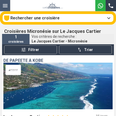
Rechercher une croisière
Croisières Micronésie sur Le Jacques Cartier
1
Vos critères de recherche :
Le Jacques Cartier - Micronésie
croisières
Nos destinations
Filtrer
Trier
Mois de départ
DE PAPEETE À KOBÉ
Ports
Compagnies
Rechercher
35 jours