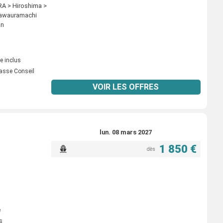
A > Hiroshima >
Kawauramachi
an
e inclus
asse Conseil
VOIR LES OFFRES
lun. 08 mars 2027
1 850 €
dès
e
s