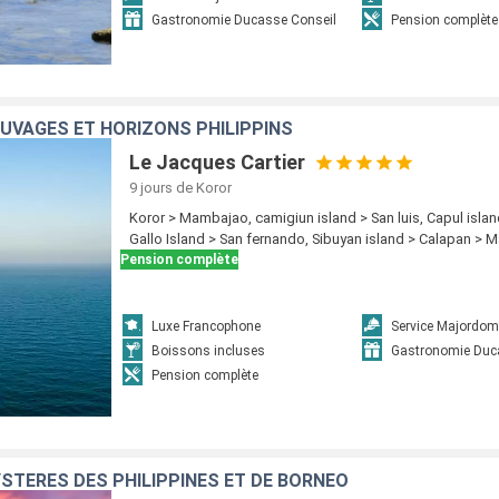
Gastronomie Ducasse Conseil
Pension complète
AUVAGES ET HORIZONS PHILIPPINS
Le Jacques Cartier
9 jours
de Koror
Koror > Mambajao, camigiun island > San luis, Capul islan
Gallo Island > San fernando, Sibuyan island > Calapan > M
Pension complète
Luxe Francophone
Service Majordom
Boissons incluses
Gastronomie Duc
Pension complète
STÈRES DES PHILIPPINES ET DE BORNÉO