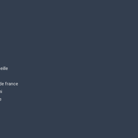
eille
 de france
mi
e