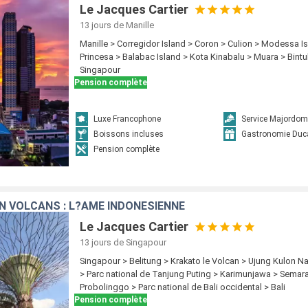
Le Jacques Cartier
13 jours
de Manille
Manille > Corregidor Island > Coron > Culion > Modessa Is
Princesa > Balabac Island > Kota Kinabalu > Muara > Bintu
Singapour
Pension complète
Luxe Francophone
Service Majordom
Boissons incluses
Gastronomie Duc
Pension complète
N VOLCANS : L?ÂME INDONÉSIENNE
Le Jacques Cartier
13 jours
de Singapour
Singapour > Belitung > Krakato le Volcan > Ujung Kulon Na
> Parc national de Tanjung Puting > Karimunjawa > Sema
Probolinggo > Parc national de Bali occidental > Bali
Pension complète