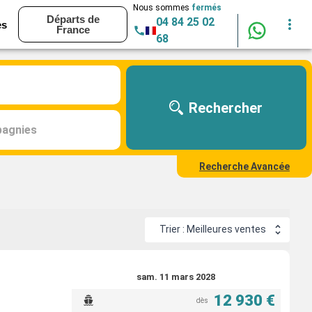
Nous sommes
fermés
Départs de
04 84 25 02
es
France
68
Rechercher
agnies
Recherche Avancée
Trier : Meilleures ventes
sam. 11 mars 2028
12 930 €
dès