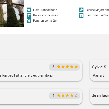
Luxe Francophone
Service Majordom
Boissons incluses
Gastronomie Duc
Pension complète
Sylvie S.
5
e l’on peut attendre très bien donc
Parfait
Jean loui
4