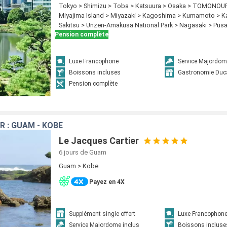
Tokyo > Shimizu > Toba > Katsuura > Osaka > TOMONOUR
Miyajima Island > Miyazaki > Kagoshima > Kumamoto > 
Sakitsu > Unzen-Amakusa National Park > Nagasaki > Pus
Pension complète
Luxe Francophone
Service Majordom
Boissons incluses
Gastronomie Duc
Pension complète
R : GUAM - KOBE
Le Jacques Cartier
6 jours
de Guam
Guam > Kobe
Payez en 4X
Supplément single offert
Luxe Francophon
Service Majordome inclus
Boissons incluse