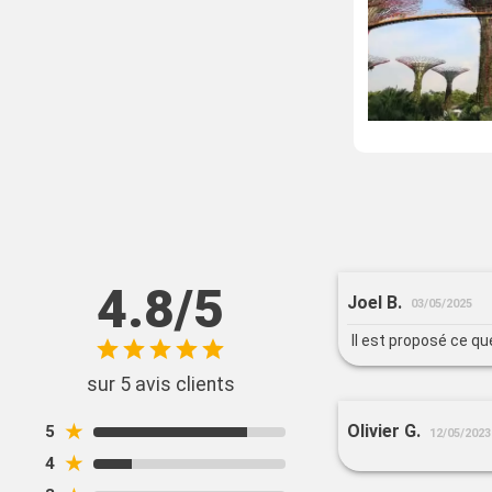
4.8/5
Joel B.
03/05/2025
Il est proposé ce qu
sur 5 avis clients
★
Olivier G.
5
12/05/2023
★
4