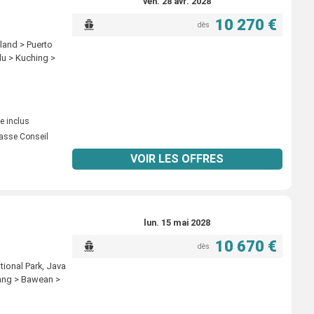
ven. 28 avr. 2028
10 270 €
dès
land > Puerto
lu > Kuching >
e inclus
asse Conseil
VOIR LES OFFRES
lun. 15 mai 2028
10 670 €
dès
tional Park, Java
rang > Bawean >