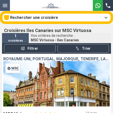
Rechercher une croisière
Croisières Iles Canaries sur MSC Virtuosa
1
Vos critères de recherche :
MSC Virtuosa - Iles Canaries
croisières
Nos destinations
Filtrer
Trier
Mois de départ
ROYAUME-UNI, PORTUGAL, MAJORQUE, TENERIFE, LANZAROTE, ESPAGNE
Ports
Compagnies
Rechercher
13 jours