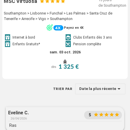
MSC Virtuosa
de Southampton
Southampton > Lisbonne > Funchal > Las Palmas > Santa Cruz de
Tenerife > Arrecife > Vigo > Southampton
Payez en 4X
Internet à bord
Clubs Enfants dès 3 ans
Enfants Gratuits*
Pension complète
sam. 03 oct. 2026
1 325 €
dès
Date la plus récente
TRIER PAR
Eveline C.
5
26/04/2026
Ras