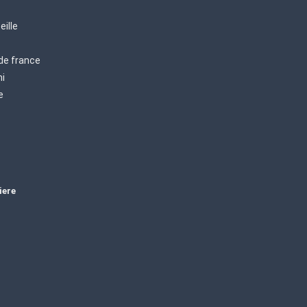
eille
 de france
mi
e
iere