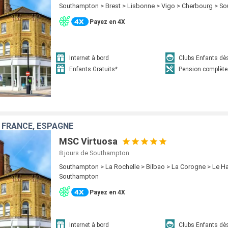
Southampton > Brest > Lisbonne > Vigo > Cherbourg > S
Payez en 4X
Internet à bord
Clubs Enfants dè
Enfants Gratuits*
Pension complète
 FRANCE, ESPAGNE
MSC Virtuosa
8 jours
de Southampton
Southampton > La Rochelle > Bilbao > La Corogne > Le Ha
Southampton
Payez en 4X
Internet à bord
Clubs Enfants dè