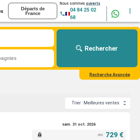
Nous sommes
ouverts
Départs de
04 84 25 02
es
France
68
Rechercher
agnies
Recherche Avancée
Trier : Meilleures ventes
sam. 31 oct. 2026
729 €
dès