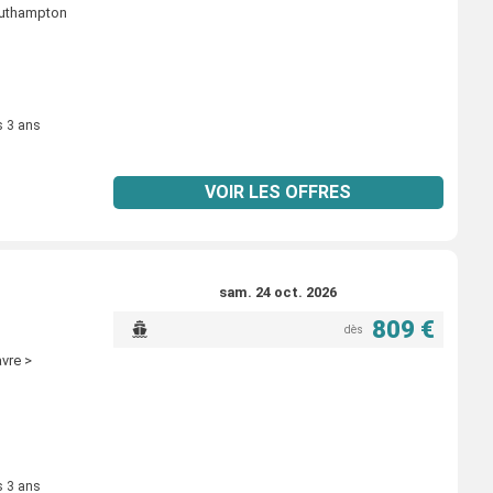
outhampton
s 3 ans
VOIR LES OFFRES
sam. 24 oct. 2026
809 €
dès
vre >
s 3 ans