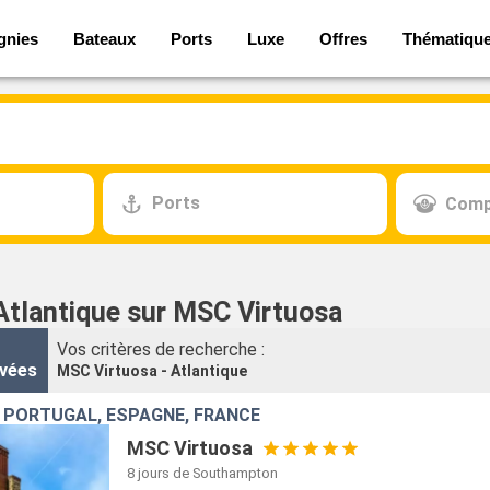
gnies
Bateaux
Ports
Luxe
Offres
Thématiqu
Ports
Comp
 Atlantique sur MSC Virtuosa
Vos critères de recherche :
vées
MSC Virtuosa - Atlantique
 PORTUGAL, ESPAGNE, FRANCE
MSC Virtuosa
8 jours
de Southampton