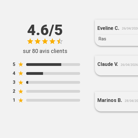
4.6/5
Eveline C.
26/04/202
Ras
sur 80 avis clients
★
Claude V.
5
26/04/2026
★
4
★
3
★
2
★
Marinos B.
1
28/04/2