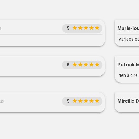
Marie-lou
5
6
Variées e
Patrick 
5
rien à dire
Mireille D
5
025