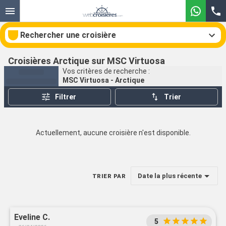
Rechercher une croisière
Croisières Arctique sur MSC Virtuosa
Vos critères de recherche :
MSC Virtuosa - Arctique
Nos destinations
Filtrer
Trier
Mois de départ
Actuellement, aucune croisière n'est disponible.
Ports
Compagnies
Rechercher
Date la plus récente
TRIER PAR
Eveline C.
5