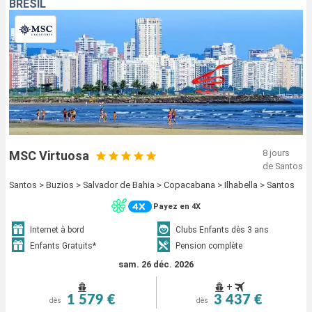
BRÉSIL
8 jours
MSC Virtuosa
de Santos
Santos > Buzios > Salvador de Bahia > Copacabana > Ilhabella > Santos
Payez en 4X
Internet à bord
Clubs Enfants dès 3 ans
Enfants Gratuits*
Pension complète
sam. 26 déc. 2026
+
1 579 €
3 437 €
dès
dès