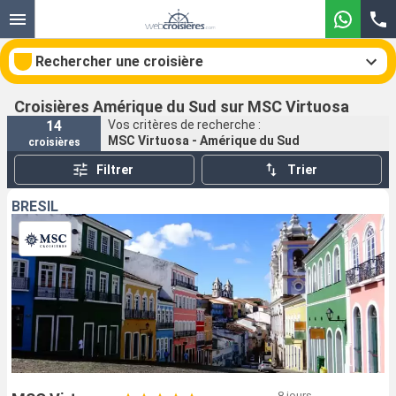
Rechercher une croisière
Croisières Amérique du Sud sur MSC Virtuosa
14
Vos critères de recherche :
MSC Virtuosa - Amérique du Sud
croisières
Nos destinations
Filtrer
Trier
Mois de départ
BRÉSIL
Ports
Compagnies
Rechercher
8 jours