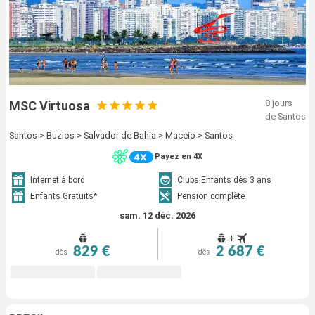
8 jours
MSC Virtuosa
de Santos
Santos > Buzios > Salvador de Bahia > Maceio > Santos
Payez en 4X
Internet à bord
Clubs Enfants dès 3 ans
Enfants Gratuits*
Pension complète
sam. 12 déc. 2026
+
829 €
2 687 €
dès
dès