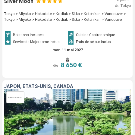
Silver Moon
de Tokyo
Tokyo > Miyako > Hakodate > Kodiak > Sitka > Ketchikan > Vancouver >
Tokyo > Miyako > Hakodate > Kodiak > Sitka > Ketchikan > Vancouver
Boissons incluses
Cuisine Gastronomique
Service de Majordome inclus
Frais de séjour inclus
mar. 11 mai 2027
8 650 €
dès
JAPON, ÉTATS-UNIS, CANADA