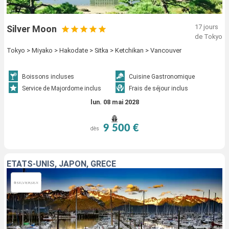
17 jours
Silver Moon
de Tokyo
Tokyo > Miyako > Hakodate > Sitka > Ketchikan > Vancouver
Boissons incluses
Cuisine Gastronomique
Service de Majordome inclus
Frais de séjour inclus
lun. 08 mai 2028
9 500 €
dès
ÉTATS-UNIS, JAPON, GRÈCE