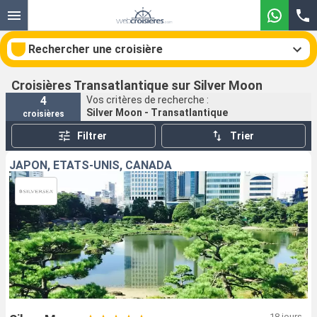
Rechercher une croisière
Croisières Transatlantique sur Silver Moon
4
Vos critères de recherche :
Silver Moon - Transatlantique
croisières
Nos destinations
Filtrer
Trier
Mois de départ
JAPON, ÉTATS-UNIS, CANADA
Ports
Compagnies
Rechercher
18 jours