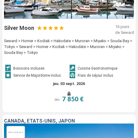
16 jours
Silver Moon
de Seward
Seward > Homer > Kodiak > Hakodate > Muroran > Miyako > Souda Bay >
Tokyo > Seward > Homer > Kodiak > Hakodate > Muroran > Miyako >
Souda Bay > Tokyo
Boissons incluses
Cuisine Gastronomique
Service de Majordome inclus
Frais de séjour inclus
jeu. 03 sept. 2026
7 850 €
dès
CANADA, ÉTATS-UNIS, JAPON