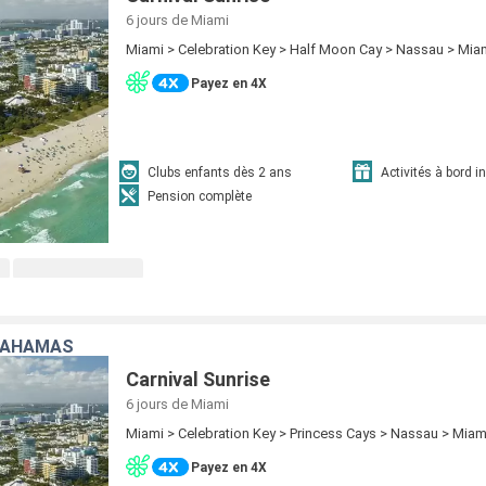
6 jours
de Miami
Miami > Celebration Key > Half Moon Cay > Nassau > Mia
Payez en 4X
Clubs enfants dès 2 ans
Activités à bord i
Pension complète
 BAHAMAS
Carnival Sunrise
6 jours
de Miami
Miami > Celebration Key > Princess Cays > Nassau > Miam
Payez en 4X