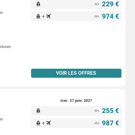
229 €
dès
mi
974 €
+
dès
ncluses
VOIR LES OFFRES
mer. 27 janv. 2027
255 €
dès
mi
987 €
+
dès