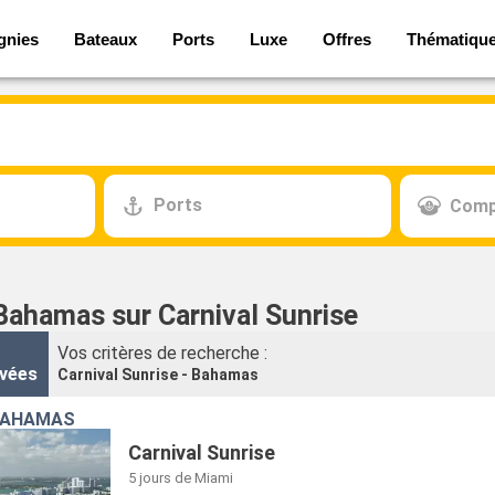
gnies
Bateaux
Ports
Luxe
Offres
Thématiqu
Ports
Comp
 Bahamas sur Carnival Sunrise
Vos critères de recherche :
vées
Carnival Sunrise - Bahamas
 BAHAMAS
Carnival Sunrise
5 jours
de Miami