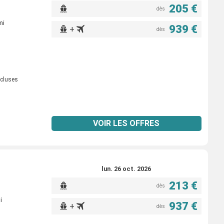
205 €
dès
mi
939 €
+
dès
ncluses
VOIR LES OFFRES
lun. 26 oct. 2026
213 €
dès
i
937 €
+
dès