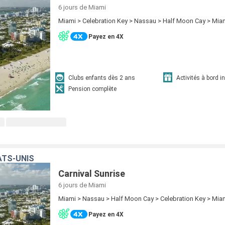
6 jours
de Miami
Miami > Celebration Key > Nassau > Half Moon Cay > Mia
Payez en 4X
Clubs enfants dès 2 ans
Activités à bord i
Pension complète
ATS-UNIS
Carnival Sunrise
6 jours
de Miami
Miami > Nassau > Half Moon Cay > Celebration Key > Mia
Payez en 4X