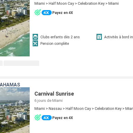
Miami > Half Moon Cay > Celebration Key > Miami
Payez en 4X
Clubs enfants dès 2 ans
Activités à bord i
Pension complète
 BAHAMAS
Carnival Sunrise
6 jours
de Miami
Miami > Nassau > Half Moon Cay > Celebration Key > Mia
Payez en 4X