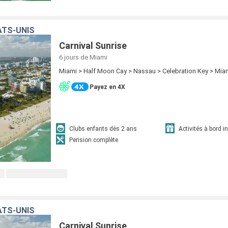
ATS-UNIS
Carnival Sunrise
6 jours
de Miami
Miami > Half Moon Cay > Nassau > Celebration Key > Mia
Payez en 4X
Clubs enfants dès 2 ans
Activités à bord i
Pension complète
ATS-UNIS
Carnival Sunrise