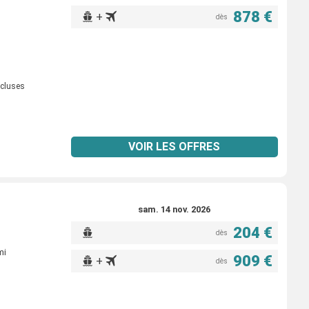
878 €
+
dès
ncluses
VOIR LES OFFRES
sam. 14 nov. 2026
204 €
dès
mi
909 €
+
dès