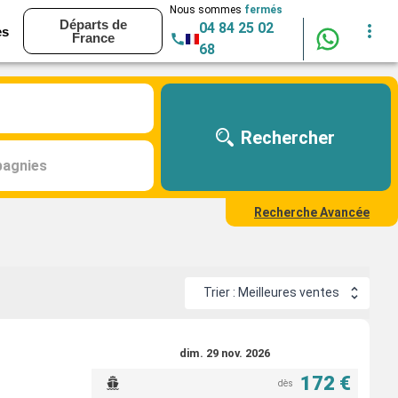
Nous sommes
fermés
Départs de
04 84 25 02
es
France
68
Rechercher
agnies
Recherche Avancée
Trier : Meilleures ventes
dim. 29 nov. 2026
172 €
dès