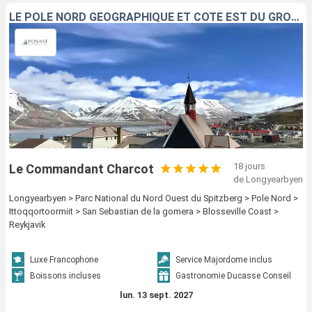
LE PÔLE NORD GÉOGRAPHIQUE ET CÔTE EST DU GROENLAND
18 jours
Le Commandant Charcot
de Longyearbyen
Longyearbyen > Parc National du Nord Ouest du Spitzberg > Pole Nord >
Ittoqqortoormiit > San Sebastian de la gomera > Blosseville Coast >
Reykjavik
Luxe Francophone
Service Majordome inclus
Boissons incluses
Gastronomie Ducasse Conseil
lun. 13 sept. 2027