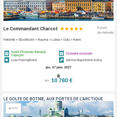
9 jours
Le Commandant Charcot
de Helsinki
Helsinki > Stockholm > Rauma > Lulea > Oulu > Kemi
Invité d'honneur Renaud
Croisière musicale
Capuçon
Luxe Francophone
Service Majordome inclus
jeu. 07 janv. 2027
10 780 €
dès
LE GOLFE DE BOTNIE, AUX PORTES DE L'ARCTIQUE