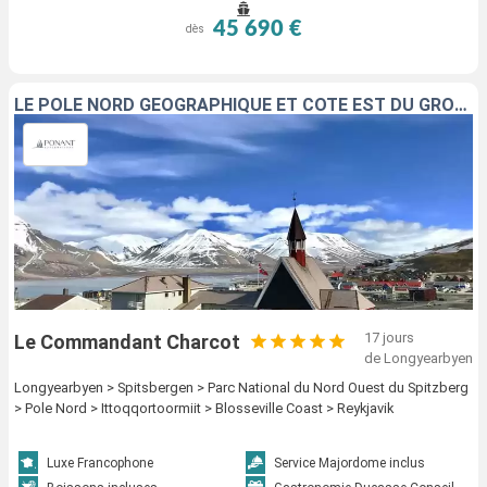
45 690 €
dès
LE PÔLE NORD GÉOGRAPHIQUE ET CÔTE EST DU GROENLAND
17 jours
Le Commandant Charcot
de Longyearbyen
Longyearbyen > Spitsbergen > Parc National du Nord Ouest du Spitzberg
> Pole Nord > Ittoqqortoormiit > Blosseville Coast > Reykjavik
Luxe Francophone
Service Majordome inclus