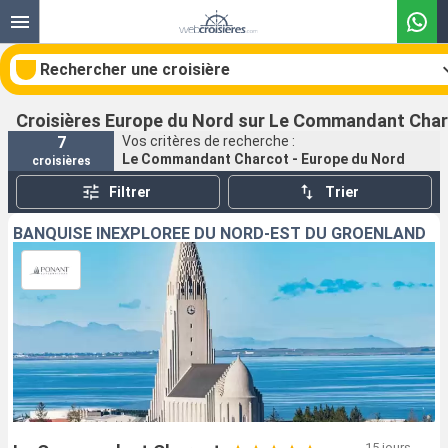
Rechercher une croisière
Croisières Europe du Nord sur Le Commandant Cha
7
Vos critères de recherche :
Le Commandant Charcot - Europe du Nord
croisières
Nos destinations
Filtrer
Trier
Mois de départ
BANQUISE INEXPLORÉE DU NORD-EST DU GROENLAND
Ports
Compagnies
Rechercher
15 jours