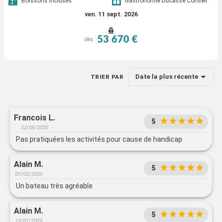
Boissons incluses
Gastronomie Ducasse Conseil
ven. 11 sept. 2026
53 670 €
dès
Date la plus récente
TRIER PAR
Francois L.
5
22/05/2025
Pas pratiquées les activités pour cause de handicap
Alain M.
5
01/03/2025
Un bateau très agréable
Alain M.
5
12/01/2025