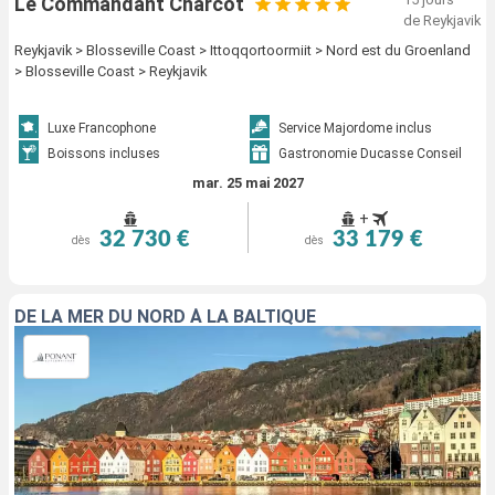
Le Commandant Charcot
de Reykjavik
Reykjavik > Blosseville Coast > Ittoqqortoormiit > Nord est du Groenland
> Blosseville Coast > Reykjavik
Luxe Francophone
Service Majordome inclus
Boissons incluses
Gastronomie Ducasse Conseil
mar. 25 mai 2027
+
32 730 €
33 179 €
dès
dès
DE LA MER DU NORD À LA BALTIQUE