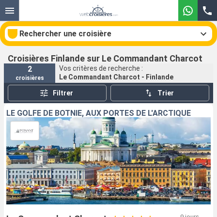
Rechercher une croisière
Croisières Finlande sur Le Commandant Charcot
2
Vos critères de recherche :
Le Commandant Charcot - Finlande
croisières
Nos destinations
Filtrer
Trier
Mois de départ
LE GOLFE DE BOTNIE, AUX PORTES DE L'ARCTIQUE
Ports
Compagnies
Rechercher
9 jours