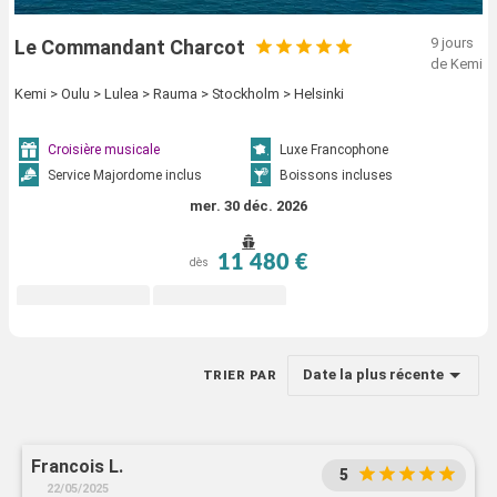
9 jours
Le Commandant Charcot
de Kemi
Kemi > Oulu > Lulea > Rauma > Stockholm > Helsinki
Croisière musicale
Luxe Francophone
Service Majordome inclus
Boissons incluses
mer. 30 déc. 2026
11 480 €
dès
Date la plus récente
TRIER PAR
Francois L.
5
22/05/2025