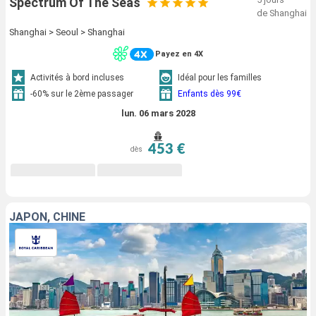
Spectrum Of The Seas
de Shanghai
Shanghai > Seoul > Shanghai
Payez en 4X
Activités à bord incluses
Idéal pour les familles
-60% sur le 2ème passager
Enfants dès 99€
lun. 06 mars 2028
453 €
dès
JAPON, CHINE