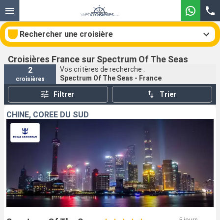
Rechercher une croisière
Croisières France sur Spectrum Of The Seas
2
Vos critères de recherche :
Spectrum Of The Seas - France
croisières
Nos destinations
Filtrer
Trier
Mois de départ
CHINE, CORÉE DU SUD
Ports
Compagnies
Rechercher
5 jours