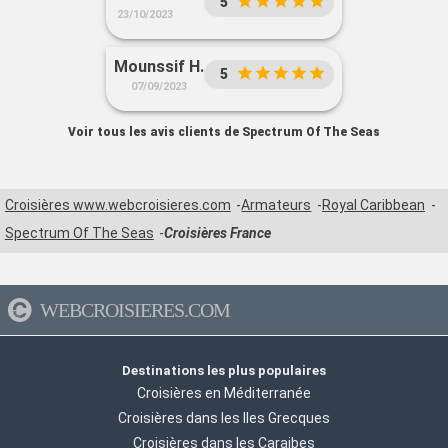
5
23/10/2023
Mounssif H.
5
07/09/2023
Voir tous les avis clients de Spectrum Of The Seas
Croisières www.webcroisieres.com
Armateurs
Royal Caribbean
Spectrum Of The Seas
Croisières France
WEBCROISIERES.COM
Destinations les plus populaires
Croisières en Méditerranée
Croisières dans les Iles Grecques
Croisières dans les Caraibes