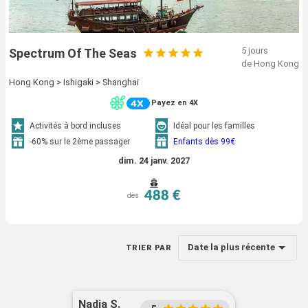
5 jours
Spectrum Of The Seas
de Hong Kong
Hong Kong > Ishigaki > Shanghai
Payez en 4X
Activités à bord incluses
Idéal pour les familles
-60% sur le 2ème passager
Enfants dès 99€
dim. 24 janv. 2027
488 €
dès
Date la plus récente
TRIER PAR
Nadia S.