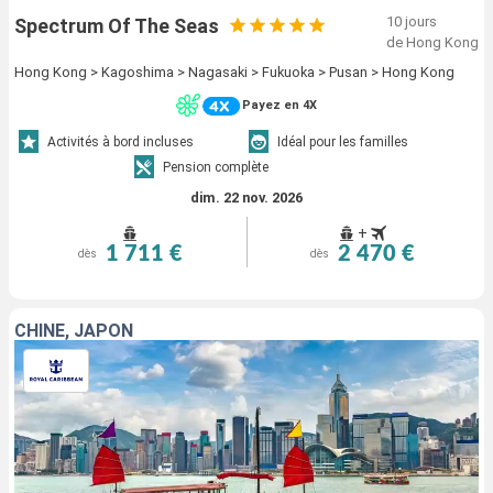
10 jours
Spectrum Of The Seas
de Hong Kong
Hong Kong > Kagoshima > Nagasaki > Fukuoka > Pusan > Hong Kong
Payez en 4X
Activités à bord incluses
Idéal pour les familles
Pension complète
dim. 22 nov. 2026
+
1 711 €
2 470 €
dès
dès
CHINE, JAPON