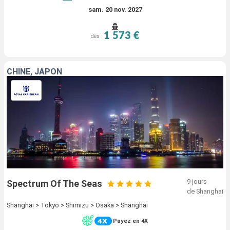
sam. 20 nov. 2027
1 573 €
dès
CHINE, JAPON
9 jours
Spectrum Of The Seas
de Shanghai
Shanghai > Tokyo > Shimizu > Osaka > Shanghai
Payez en 4X