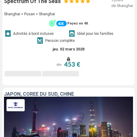
Spectrum Of The Seas
de Shanghai
Shanghai > Pusan > Shanghai
Payez en 4X
Activités à bord incluses
Idéal pour les familles
Pension complète
jeu. 02 mars 2028
453 €
dès
JAPON, CORÉE DU SUD, CHINE