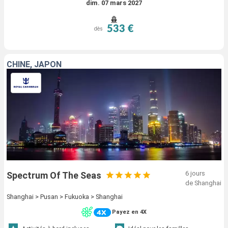
dim. 07 mars 2027
533 €
dès
CHINE, JAPON
6 jours
Spectrum Of The Seas
de Shanghai
Shanghai > Pusan > Fukuoka > Shanghai
Payez en 4X