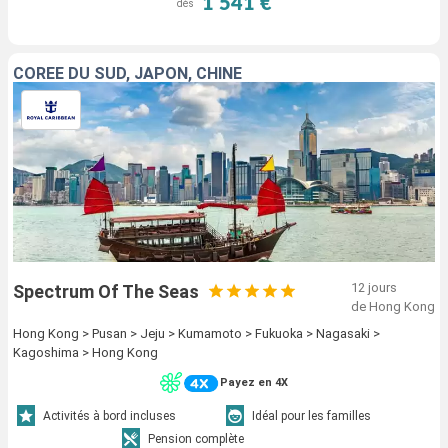
1 541 €
dès
CORÉE DU SUD, JAPON, CHINE
12 jours
Spectrum Of The Seas
de Hong Kong
Hong Kong > Pusan > Jeju > Kumamoto > Fukuoka > Nagasaki >
Kagoshima > Hong Kong
Payez en 4X
Activités à bord incluses
Idéal pour les familles
Pension complète