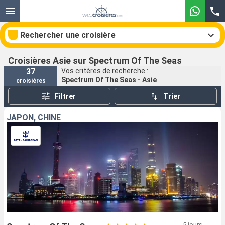
Rechercher une croisière
Croisières Asie sur Spectrum Of The Seas
37
Vos critères de recherche :
Spectrum Of The Seas - Asie
croisières
Nos destinations
Filtrer
Trier
Mois de départ
JAPON, CHINE
Ports
Compagnies
Rechercher
5 jours