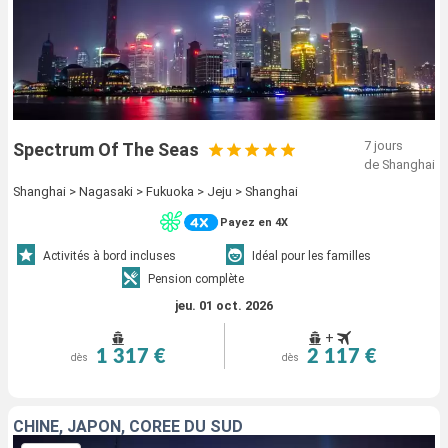
7 jours
Spectrum Of The Seas
de Shanghai
Shanghai > Nagasaki > Fukuoka > Jeju > Shanghai
Payez en 4X
Activités à bord incluses
Idéal pour les familles
Pension complète
jeu. 01 oct. 2026
+
1 317 €
2 117 €
dès
dès
CHINE, JAPON, CORÉE DU SUD