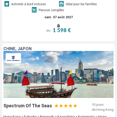
Activités à bord incluses
Idéal pour les familles
Pension complète
sam. 07 août 2027
1 598 €
dès
CHINE, JAPON
10 jours
Spectrum Of The Seas
de Hong Kong
Hong Kong > Fukuoka > Nagasaki > Kagoshima > Kumamoto > Hong