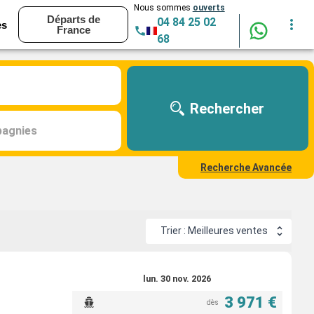
Nous sommes
ouverts
Départs de
04 84 25 02
es
France
68
Rechercher
agnies
Recherche Avancée
Trier : Meilleures ventes
lun. 30 nov. 2026
3 971 €
dès