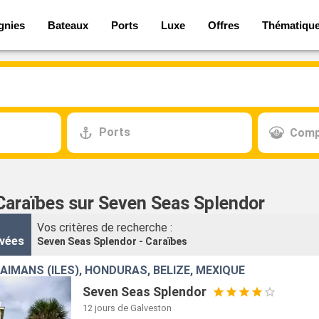
gnies
Bateaux
Ports
Luxe
Offres
Thématiqu
Ports
Comp
 Caraïbes sur Seven Seas Splendor
Vos critères de recherche :
vées
Seven Seas Splendor - Caraïbes
AÏMANS (ÎLES), HONDURAS, BELIZE, MEXIQUE
Seven Seas Splendor
12 jours
de Galveston