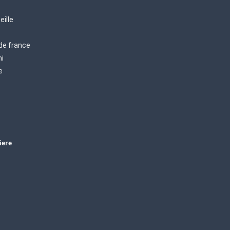
eille
 de france
mi
e
iere