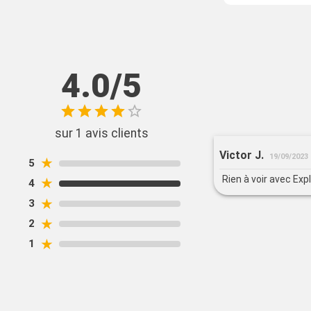
4.0/5
sur 1 avis clients
Victor J.
19/09/2023
★
5
Rien à voir avec Exp
★
4
★
3
★
2
★
1