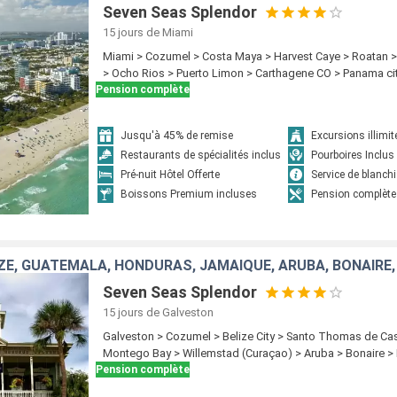
Seven Seas Splendor
15 jours
de Miami
Miami > Cozumel > Costa Maya > Harvest Caye > Roatan 
> Ocho Rios > Puerto Limon > Carthagene CO > Panama ci
Pension complète
Jusqu'à 45% de remise
Excursions illimit
Restaurants de spécialités inclus
Pourboires Inclus
Pré-nuit Hôtel Offerte
Service de blanchi
Boissons Premium incluses
Pension complète
IZE, GUATEMALA, HONDURAS, JAMAÏQUE, ARUBA, BONAIRE,
Seven Seas Splendor
15 jours
de Galveston
Galveston > Cozumel > Belize City > Santo Thomas de Cast
Montego Bay > Willemstad (Curaçao) > Aruba > Bonaire >
Pension complète