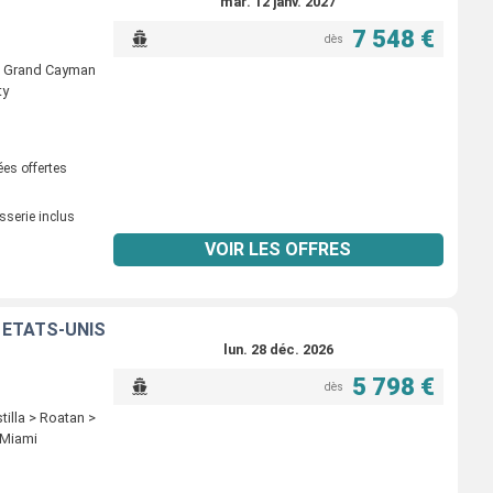
mar. 12 janv. 2027
7 548 €
dès
> Grand Cayman
ty
ées offertes
sserie inclus
VOIR LES OFFRES
 ÉTATS-UNIS
lun. 28 déc. 2026
5 798 €
dès
illa > Roatan >
 Miami