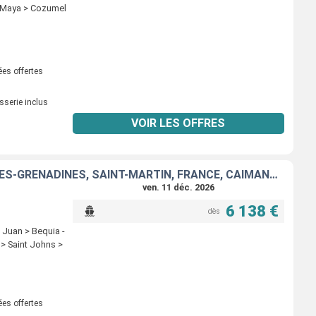
a Maya > Cozumel
ées offertes
sserie inclus
VOIR LES OFFRES
JAMAÏQUE, RÉPUBLIQUE DOMINICAINE, PORTO RICO, SAINT VINCENT-ET-LES-GRENADINES, SAINT-MARTIN, FRANCE, CAÏMANS (ÎLES), ÉTATS-UNIS
ven. 11 déc. 2026
6 138 €
dès
 Juan > Bequia -
 > Saint Johns >
ées offertes