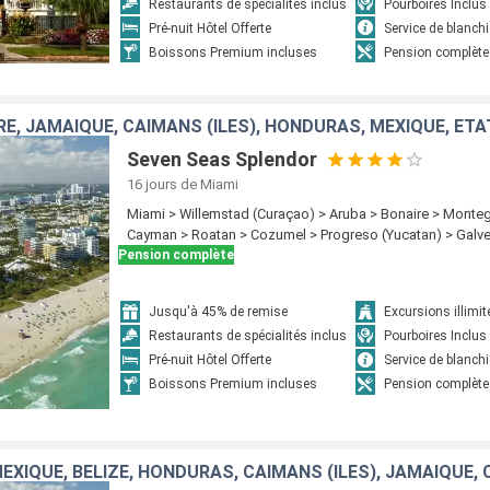
Restaurants de spécialités inclus
Pourboires Inclus
Pré-nuit Hôtel Offerte
Service de blanchi
Boissons Premium incluses
Pension complète
RE, JAMAÏQUE, CAÏMANS (ÎLES), HONDURAS, MEXIQUE, ÉTA
Seven Seas Splendor
16 jours
de Miami
Miami > Willemstad (Curaçao) > Aruba > Bonaire > Monte
Cayman > Roatan > Cozumel > Progreso (Yucatan) > Galv
Pension complète
Jusqu'à 45% de remise
Excursions illimit
Restaurants de spécialités inclus
Pourboires Inclus
Pré-nuit Hôtel Offerte
Service de blanchi
Boissons Premium incluses
Pension complète
MEXIQUE, BELIZE, HONDURAS, CAÏMANS (ÎLES), JAMAÏQUE,