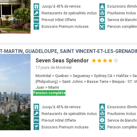
Jusqu'à 45% de remise
Excursions illimit
Restaurants de spécialités inclus
Pourboires Inclus
Pré-nuit Hôtel Offerte
Service de blanchi
Boissons Premium incluses
Pension complète
T-MARTIN, GUADELOUPE, SAINT VINCENT-ET-LES-GRENADI
Seven Seas Splendor
17 jours
de Montréal
Montréal > Quebec > Saguenay > Sydney CA > Halifax > Sa
(Philipsburg) > Saint Johns > Basse-Terre > Bequia - ST. V
Juan > Miami
Pension complète
Jusqu'à 45% de remise
Excursions illimit
Restaurants de spécialités inclus
Pourboires Inclus
Pré-nuit Hôtel Offerte
Service de blanchi
Boissons Premium incluses
Pension complète