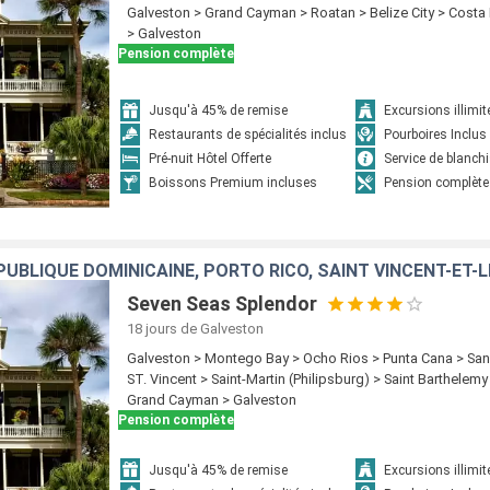
Galveston > Grand Cayman > Roatan > Belize City > Cost
> Galveston
Pension complète
Jusqu'à 45% de remise
Excursions illimit
Restaurants de spécialités inclus
Pourboires Inclus
Pré-nuit Hôtel Offerte
Service de blanchi
Boissons Premium incluses
Pension complète
Seven Seas Splendor
18 jours
de Galveston
Galveston > Montego Bay > Ocho Rios > Punta Cana > San
ST. Vincent > Saint-Martin (Philipsburg) > Saint Barthelemy
Grand Cayman > Galveston
Pension complète
Jusqu'à 45% de remise
Excursions illimit