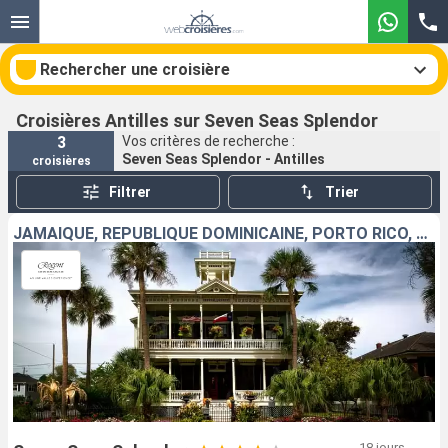
Rechercher une croisière
Croisières Antilles sur Seven Seas Splendor
3
Vos critères de recherche :
Seven Seas Splendor - Antilles
croisières
Nos destinations
Filtrer
Trier
Mois de départ
JAMAÏQUE, RÉPUBLIQUE DOMINICAINE, PORTO RICO, SAINT VINCENT-ET-LES-GRENADINES, SAINT-MARTIN, FRANCE, CAÏMANS (ÎLES), ÉTATS-UNIS
Ports
Compagnies
Rechercher
18 jours