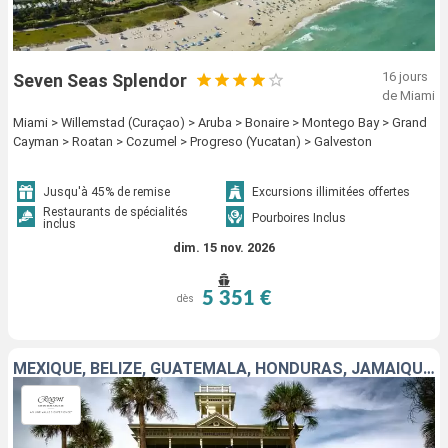
16 jours
Seven Seas Splendor
de Miami
Miami > Willemstad (Curaçao) > Aruba > Bonaire > Montego Bay > Grand
Cayman > Roatan > Cozumel > Progreso (Yucatan) > Galveston
Jusqu'à 45% de remise
Excursions illimitées offertes
Restaurants de spécialités
Pourboires Inclus
inclus
dim. 15 nov. 2026
5 351 €
dès
MEXIQUE, BELIZE, GUATEMALA, HONDURAS, JAMAÏQUE, ARUBA, BONAIRE, ÉTATS-UNIS