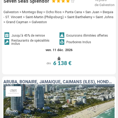
Seven Seas Splendor
de Galveston
Galveston > Montego Bay > Ocho Rios > Punta Cana > San Juan > Bequia
- ST. Vincent > Saint-Martin (Philipsburg) > Saint Barthelemy > Saint Johns
> Grand Cayman > Galveston
Jusqu'à 45% de remise
Excursions illimitées offertes
Restaurants de spécialités
Pourboires Inclus
inclus
ven. 11 déc. 2026
6 138 €
dès
ARUBA, BONAIRE, JAMAÏQUE, CAÏMANS (ÎLES), HONDURAS, MEXIQUE, ÉTATS-UNIS