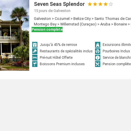
Seven Seas Splendor
15 jours
de Galveston
Galveston > Cozumel > Belize City > Santo Thomas de Cast
Montego Bay > Willemstad (Curaçao) > Aruba > Bonaire >
Pension complète
Jusqu'à 45% de remise
Excursions illimit
Restaurants de spécialités inclus
Pourboires Inclus
Pré-nuit Hôtel Offerte
Service de blanchi
Boissons Premium incluses
Pension complète