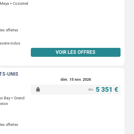
a Maya > Cozumel
ées offertes
sserie inclus
VOIR LES OFFRES
TS-UNIS
dim. 15 nov. 2026
5 351 €
dès
go Bay > Grand
eston
ées offertes