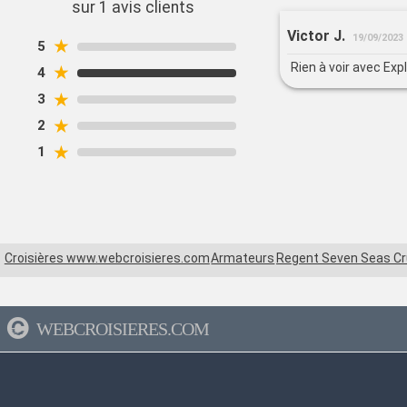
sur 1 avis clients
Victor J.
19/09/2023
★
5
Rien à voir avec Exp
★
4
★
3
★
2
★
1
Croisières www.webcroisieres.com
Armateurs
Regent Seven Seas Cr
WEBCROISIERES.COM