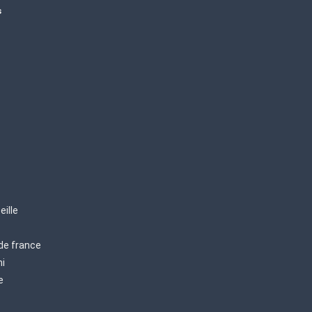
s
eille
 de france
mi
e