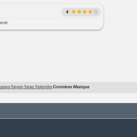
4
lorer
uises
Seven Seas Splendor
Croisières Mexique