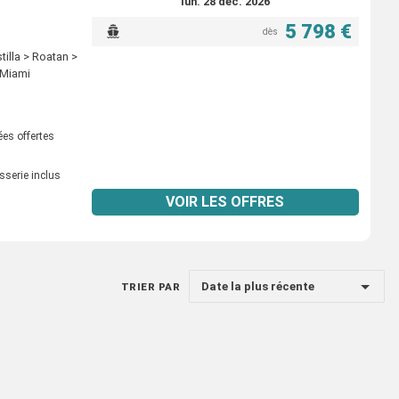
lun. 28 déc. 2026
5 798 €
dès
illa > Roatan >
 Miami
ées offertes
sserie inclus
VOIR LES OFFRES
Date la plus récente
TRIER PAR