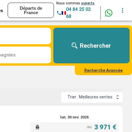
Nous sommes
ouverts
Départs de
04 84 25 02
es
France
68
Rechercher
agnies
Recherche Avancée
Trier : Meilleures ventes
lun. 30 nov. 2026
3 971 €
dès