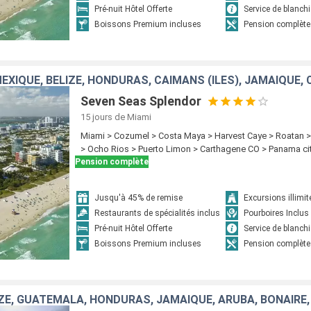
Pré-nuit Hôtel Offerte
Service de blanchi
Boissons Premium incluses
Pension complète
MEXIQUE, BELIZE, HONDURAS, CAÏMANS (ÎLES), JAMAÏQUE,
Seven Seas Splendor
15 jours
de Miami
Miami > Cozumel > Costa Maya > Harvest Caye > Roatan 
> Ocho Rios > Puerto Limon > Carthagene CO > Panama ci
Pension complète
Jusqu'à 45% de remise
Excursions illimit
Restaurants de spécialités inclus
Pourboires Inclus
Pré-nuit Hôtel Offerte
Service de blanchi
Boissons Premium incluses
Pension complète
IZE, GUATEMALA, HONDURAS, JAMAÏQUE, ARUBA, BONAIRE,