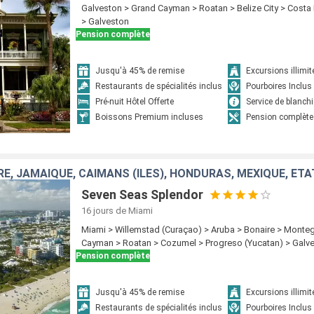
Galveston > Grand Cayman > Roatan > Belize City > Cost
> Galveston
Pension complète
Jusqu'à 45% de remise
Excursions illimit
Restaurants de spécialités inclus
Pourboires Inclus
Pré-nuit Hôtel Offerte
Service de blanchi
Boissons Premium incluses
Pension complète
RE, JAMAÏQUE, CAÏMANS (ÎLES), HONDURAS, MEXIQUE, ÉTA
Seven Seas Splendor
16 jours
de Miami
Miami > Willemstad (Curaçao) > Aruba > Bonaire > Monte
Cayman > Roatan > Cozumel > Progreso (Yucatan) > Galv
Pension complète
Jusqu'à 45% de remise
Excursions illimit
Restaurants de spécialités inclus
Pourboires Inclus