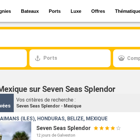
gnies
Bateaux
Ports
Luxe
Offres
Thématiqu
Ports
Comp
 Mexique sur Seven Seas Splendor
Vos critères de recherche :
vées
Seven Seas Splendor - Mexique
AÏMANS (ÎLES), HONDURAS, BELIZE, MEXIQUE
Seven Seas Splendor
12 jours
de Galveston