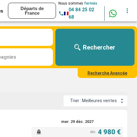
Nous sommes
fermés
Départs de
04 84 25 02
es
France
68
Rechercher
agnies
Recherche Avancée
Trier : Meilleures ventes
mer. 29 déc. 2027
4 980 €
dès