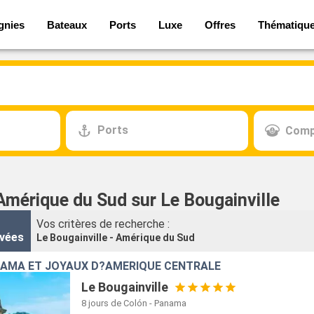
gnies
Bateaux
Ports
Luxe
Offres
Thématiqu
Ports
Comp
Amérique du Sud sur Le Bougainville
Vos critères de recherche :
vées
Le Bougainville - Amérique du Sud
NAMA ET JOYAUX D?AMÉRIQUE CENTRALE
Le Bougainville
8 jours
de Colón - Panama