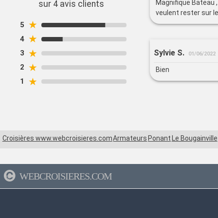
Magnifique Bateau , 
sur 4 avis clients
veulent rester sur l
★
5
★
4
★
Sylvie S.
3
01/06/2022
★
2
Bien
★
1
Croisières www.webcroisieres.com
Armateurs
Ponant
Le Bougainville
WEBCROISIERES.COM