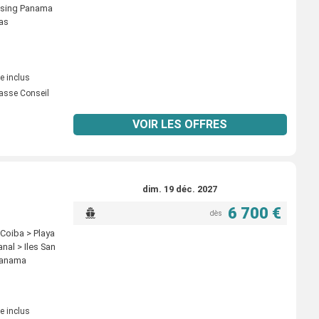
ossing Panama
nas
e inclus
asse Conseil
VOIR LES OFFRES
dim. 19 déc. 2027
6 700 €
dès
 Coiba > Playa
nal > Iles San
 Panama
e inclus