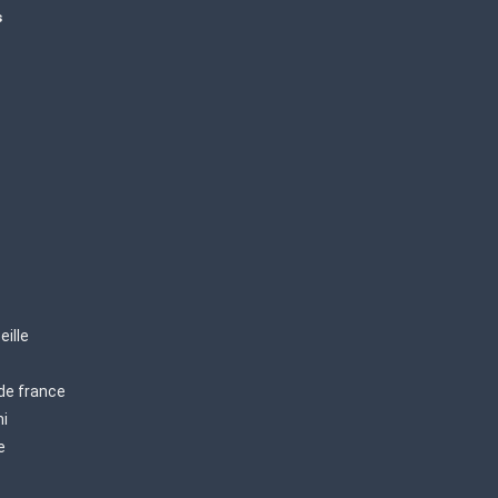
s
eille
 de france
mi
e