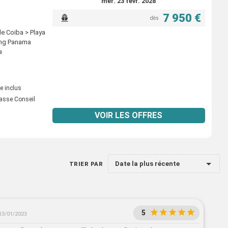
mer. 23 févr. 2028
7 950 €
dès
de Coiba > Playa
sing Panama
a
e inclus
asse Conseil
VOIR LES OFFRES
Date la plus récente
TRIER PAR
5
13/01/2023