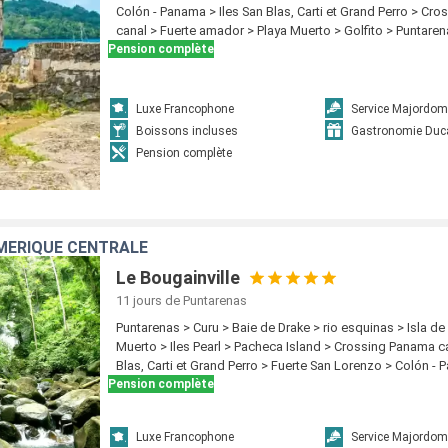
Colón - Panama > Iles San Blas, Carti et Grand Perro > Cr
canal > Fuerte amador > Playa Muerto > Golfito > Puntare
Pension complète
Luxe Francophone
Service Majordom
Boissons incluses
Gastronomie Duc
Pension complète
MÉRIQUE CENTRALE
Le Bougainville
11 jours
de Puntarenas
Puntarenas > Curu > Baie de Drake > rio esquinas > Isla de
Muerto > Iles Pearl > Pacheca Island > Crossing Panama ca
Blas, Carti et Grand Perro > Fuerte San Lorenzo > Colón -
Pension complète
Luxe Francophone
Service Majordom