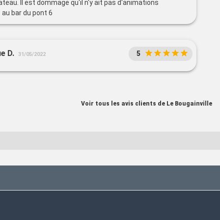
teau. Il est dommage qu'il n'y ait pas d'animations
 au bar du pont 6
e D.
5
31/05/2022
Voir tous les avis clients de Le Bougainville