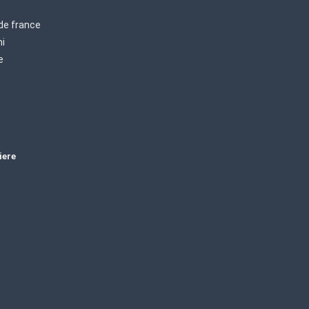
 de france
mi
e
iere