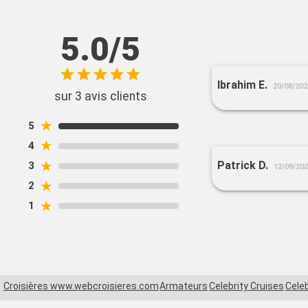
5.0/5
Ibrahim E.
20/08/202
sur 3 avis clients
★
5
★
4
★
Patrick D.
3
12/09/20
★
2
★
1
Croisières www.webcroisieres.com
Armateurs
Celebrity Cruises
Celeb