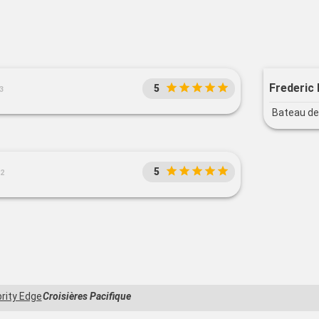
Frederic 
5
3
Bateau de 
5
22
rity Edge
Croisières Pacifique