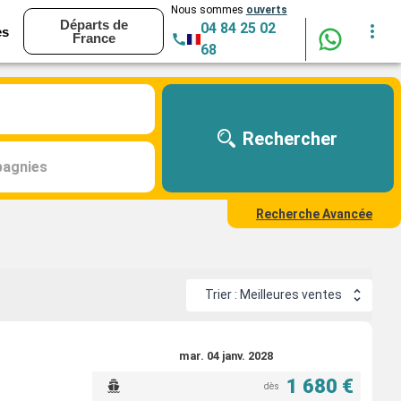
Nous sommes
ouverts
Départs de
04 84 25 02
es
France
68
Rechercher
agnies
Recherche Avancée
Trier : Meilleures ventes
mar. 04 janv. 2028
1 680 €
dès