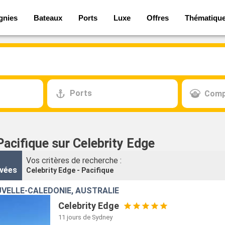
gnies
Bateaux
Ports
Luxe
Offres
Thématiqu
Ports
Comp
Pacifique sur Celebrity Edge
Vos critères de recherche :
vées
Celebrity Edge - Pacifique
VELLE-CALÉDONIE, AUSTRALIE
Celebrity Edge
11 jours
de Sydney