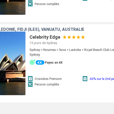
Pension complète
DONIE, FIDJI (ÎLES), VANUATU, AUSTRALIE
Celebrity Edge
13 jours
de Sydney
Sydney > Noumea > Suva > Lautoka > Royal Beach Club Lel
Sydney
Payez en 4X
Croisières Premium
-60% sur le 2nd 
Pension complète