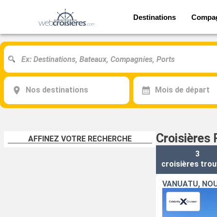
Destinations
Compa
Nos destinations
Mois de départ
Croisières 
AFFINEZ VOTRE RECHERCHE
3
croisières
trou
VANUATU, NOU