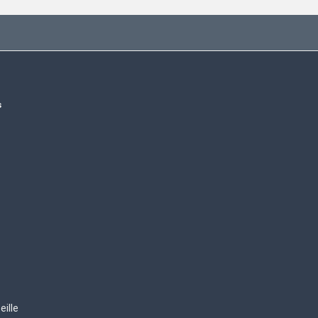
s
eille