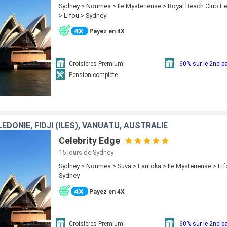
Sydney > Noumea > Ile Mysterieuse > Royal Beach Club Lel
> Lifou > Sydney
Payez en 4X
Croisières Premium
-60% sur le 2nd 
Pension complète
DONIE, FIDJI (ÎLES), VANUATU, AUSTRALIE
Celebrity Edge
15 jours
de Sydney
Sydney > Noumea > Suva > Lautoka > Ile Mysterieuse > Lifo
Sydney
Payez en 4X
Croisières Premium
-60% sur le 2nd 