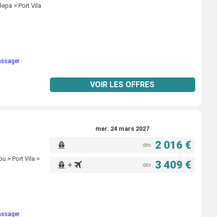
epa > Port Vila
passager
VOIR LES OFFRES
mer. 24 mars 2027
2 016 €
dès
u > Port Vila >
3 409 €
+
dès
passager