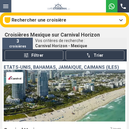
Rechercher une croisière
Croisières Mexique sur Carnival Horizon
3
Vos critères de recherche :
Carnival Horizon - Mexique
croisières
Nos destinations
Filtrer
Trier
Mois de départ
ÉTATS-UNIS, BAHAMAS, JAMAÏQUE, CAÏMANS (ÎLES)
Ports
Compagnies
Rechercher
7 jours