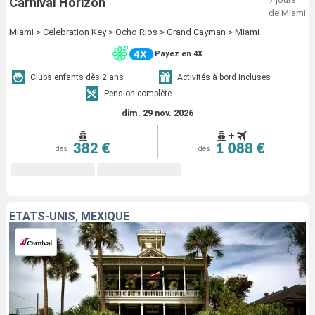
Carnival Horizon
de Miami
Miami > Celebration Key > Ocho Rios > Grand Cayman > Miami
Payez en 4X
Clubs enfants dès 2 ans
Activités à bord incluses
Pension complète
dim. 29 nov. 2026
+
382 €
1 088 €
dès
dès
ÉTATS-UNIS, MEXIQUE