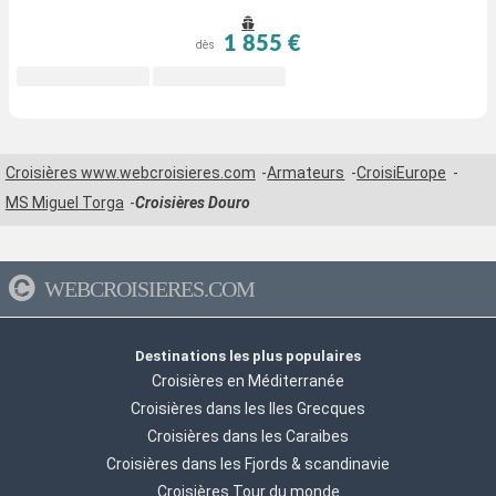
1 855 €
dès
Croisières www.webcroisieres.com
Armateurs
CroisiEurope
MS Miguel Torga
Croisières Douro
WEBCROISIERES.COM
Destinations les plus populaires
Croisières en Méditerranée
Croisières dans les Iles Grecques
Croisières dans les Caraibes
Croisières dans les Fjords & scandinavie
Croisières Tour du monde