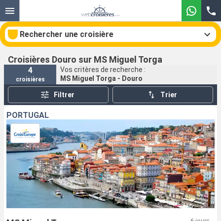
Rechercher une croisière
Croisières Douro sur MS Miguel Torga
4
Vos critères de recherche :
MS Miguel Torga - Douro
croisières
Nos destinations
Filtrer
Trier
Mois de départ
PORTUGAL
Ports
Compagnies
Rechercher
6 jours