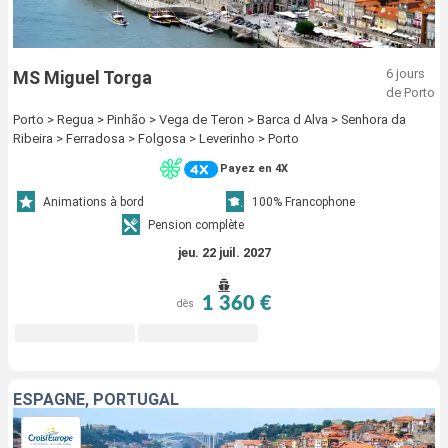
6 jours
MS Miguel Torga
de Porto
Porto > Regua > Pinhão > Vega de Teron > Barca d Alva > Senhora da
Ribeira > Ferradosa > Folgosa > Leverinho > Porto
Payez en 4X
Animations à bord
100% Francophone
Pension complète
jeu. 22 juil. 2027
1 360 €
dès
ESPAGNE, PORTUGAL