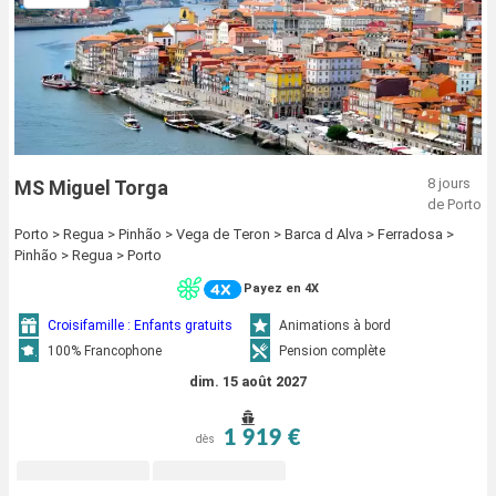
8 jours
MS Miguel Torga
de Porto
Porto > Regua > Pinhão > Vega de Teron > Barca d Alva > Ferradosa >
Pinhão > Regua > Porto
Payez en 4X
Croisifamille : Enfants gratuits
Animations à bord
100% Francophone
Pension complète
dim. 15 août 2027
1 919 €
dès