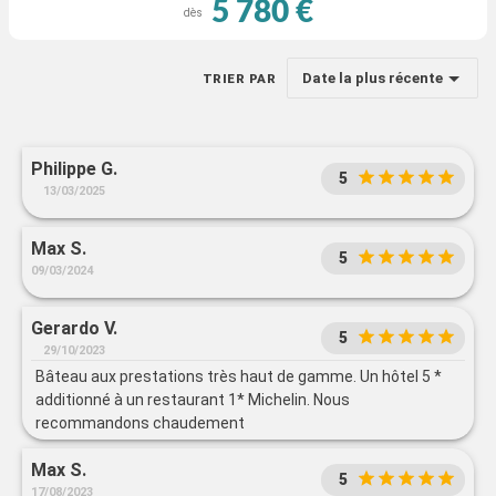
5 780 €
dès
Date la plus récente
TRIER PAR
Philippe G.
5
13/03/2025
Max S.
5
09/03/2024
Gerardo V.
5
29/10/2023
Bâteau aux prestations très haut de gamme. Un hôtel 5 *
additionné à un restaurant 1* Michelin. Nous
recommandons chaudement
Max S.
5
17/08/2023