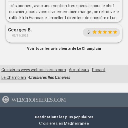
très bonnes , avec une mention très spéciale pour le chef
cuisinier ,nous avons divinement bien mangé , on retrouve le
raffiné à la Française , excellent directeur de croisière et un
Commandant exceptionnel toujours à l'écoute des
Georges B.
passagers souriant et très professionnel
5
05/11/2022
Voir tous les avis clients de Le Champlain
Croisières www.webcroisieres.com
Armateurs
Ponant
Le Champlain
Croisières Iles Canaries
WEBCROISIERES.COM
Destinations les plus populaires
Croisières en Méditerranée