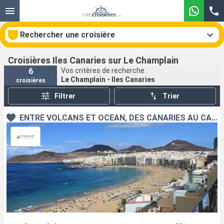
Rechercher une croisière
Croisières Iles Canaries sur Le Champlain
6
Vos critères de recherche :
Le Champlain - Iles Canaries
croisières
Nos destinations
Filtrer
Trier
Mois de départ
ENTRE VOLCANS ET OCÉAN, DES CANARIES AU CAP-VERT
Ports
Compagnies
Rechercher