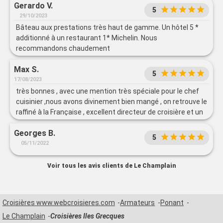
Gerardo V.
5
29/10/2023
Bâteau aux prestations très haut de gamme. Un hôtel 5 *
additionné à un restaurant 1* Michelin. Nous
recommandons chaudement
Max S.
5
17/08/2023
très bonnes , avec une mention très spéciale pour le chef
cuisinier ,nous avons divinement bien mangé , on retrouve le
raffiné à la Française , excellent directeur de croisière et un
Commandant exceptionnel toujours à l'écoute des
Georges B.
passagers souriant et très professionnel
5
05/11/2022
Voir tous les avis clients de Le Champlain
Croisières www.webcroisieres.com
Armateurs
Ponant
Le Champlain
Croisières Iles Grecques