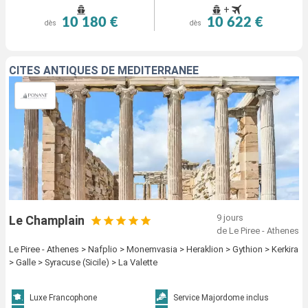
+
10 180 €
10 622 €
dès
dès
CITÉS ANTIQUES DE MÉDITERRANÉE
9 jours
Le Champlain
de Le Piree - Athenes
Le Piree - Athenes > Nafplio > Monemvasia > Heraklion > Gythion > Kerkira
> Galle > Syracuse (Sicile) > La Valette
Luxe Francophone
Service Majordome inclus