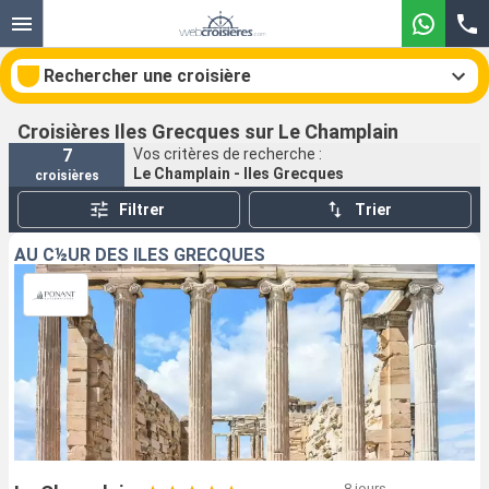
Rechercher une croisière
Croisières Iles Grecques sur Le Champlain
7
Vos critères de recherche :
Le Champlain - Iles Grecques
croisières
Nos destinations
Filtrer
Trier
Mois de départ
AU C½UR DES ÎLES GRECQUES
Ports
Compagnies
Rechercher
8 jours