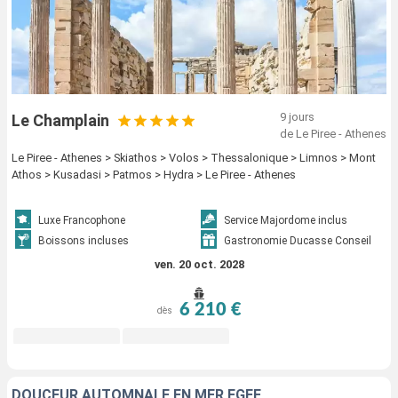
9 jours
Le Champlain
de Le Piree - Athenes
Le Piree - Athenes > Skiathos > Volos > Thessalonique > Limnos > Mont
Athos > Kusadasi > Patmos > Hydra > Le Piree - Athenes
Luxe Francophone
Service Majordome inclus
Boissons incluses
Gastronomie Ducasse Conseil
ven. 20 oct. 2028
6 210 €
dès
DOUCEUR AUTOMNALE EN MER EGÉE