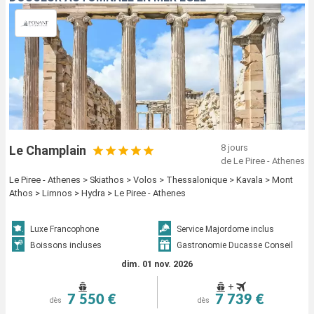
8 jours
Le Champlain
de Le Piree - Athenes
Le Piree - Athenes > Skiathos > Volos > Thessalonique > Kavala > Mont
Athos > Limnos > Hydra > Le Piree - Athenes
Luxe Francophone
Service Majordome inclus
Boissons incluses
Gastronomie Ducasse Conseil
dim. 01 nov. 2026
+
7 550 €
7 739 €
dès
dès