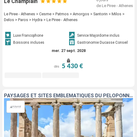
Le Champlain
de Le Piree - Athenes
Le Piree - Athenes > Cesme > Patmos > Amorgos > Santorin > Milos >
Delos > Paros > Hydra > Le Piree - Athenes
Luxe Francophone
Service Majordome inclus
Boissons incluses
Gastronomie Ducasse Conseil
mer. 27 sept. 2028
5 430 €
dès
PAYSAGES ET SITES EMBLÉMATIQUES DU PÉLOPONNÈSE