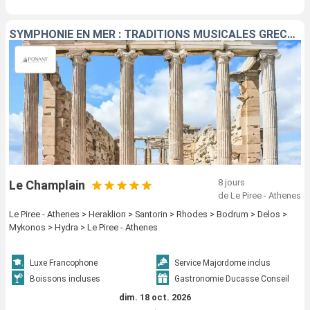
SYMPHONIE EN MER : TRADITIONS MUSICALES GRECQUES
8 jours
Le Champlain
de Le Piree - Athenes
Le Piree - Athenes > Heraklion > Santorin > Rhodes > Bodrum > Delos >
Mykonos > Hydra > Le Piree - Athenes
Luxe Francophone
Service Majordome inclus
Boissons incluses
Gastronomie Ducasse Conseil
dim. 18 oct. 2026