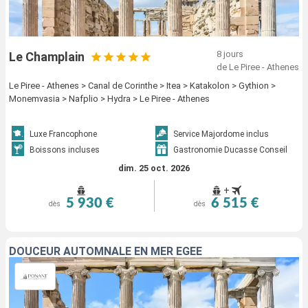
8 jours
Le Champlain
de Le Piree - Athenes
Le Piree - Athenes > Canal de Corinthe > Itea > Katakolon > Gythion >
Monemvasia > Nafplio > Hydra > Le Piree - Athenes
Luxe Francophone
Service Majordome inclus
Boissons incluses
Gastronomie Ducasse Conseil
dim. 25 oct. 2026
+
5 930 €
6 515 €
dès
dès
DOUCEUR AUTOMNALE EN MER EGÉE