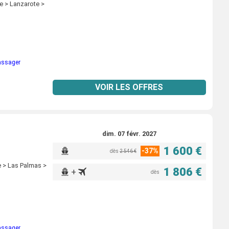
e > Lanzarote >
passager
VOIR LES OFFRES
dim. 07 févr. 2027
1 600 €
-37%
dès
2 546 €
e > Las Palmas >
1 806 €
+
dès
passager