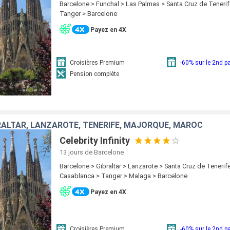
Barcelone > Funchal > Las Palmas > Santa Cruz de Tenerif
Tanger > Barcelone
Payez en 4X
Croisières Premium
-60% sur le 2nd 
Pension complète
RALTAR, LANZAROTE, TENERIFE, MAJORQUE, MAROC
Celebrity Infinity
13 jours
de Barcelone
Barcelone > Gibraltar > Lanzarote > Santa Cruz de Tenerif
Casablanca > Tanger > Malaga > Barcelone
Payez en 4X
Croisières Premium
-60% sur le 2nd 