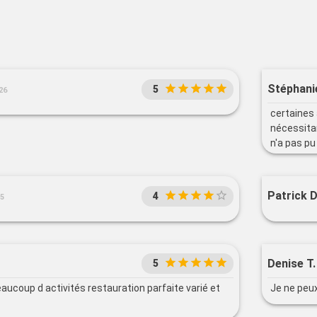
Stéphani
5
26
certaines 
nécessitan
n'a pas pu
Patrick D
4
25
Denise T.
5
aucoup d activités restauration parfaite varié et
Je ne peux