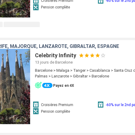
Croisières Premium
-60% sur le 2nd 
Pension complète
IFE, MAJORQUE, LANZAROTE, GIBRALTAR, ESPAGNE
Celebrity Infinity
13 jours
de Barcelone
Barcelone > Malaga > Tanger > Casablanca > Santa Cruz d
Palmas > Lanzarote > Gibraltar > Barcelone
Payez en 4X
Croisières Premium
-60% sur le 2nd 
Pension complète