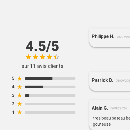
Philippe H.
04/07/20
4.5/5
sur 11 avis clients
★
5
Patrick D.
08/09/20
★
4
★
3
★
2
Alain G.
06/07/2024
★
1
tres beau bateau be
gouteuse