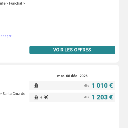
ife > Funchal >
passager
VOIR LES OFFRES
mar. 08 déc. 2026
1 010 €
dès
> Santa Cruz de
1 203 €
+
dès