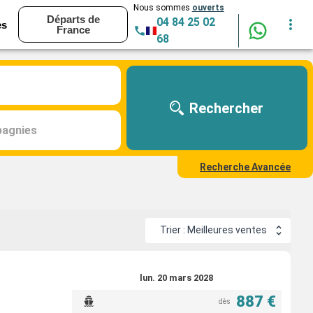
Nous sommes
ouverts
Départs de
04 84 25 02
es
France
68
Rechercher
agnies
Recherche Avancée
Trier : Meilleures ventes
lun. 20 mars 2028
887 €
dès