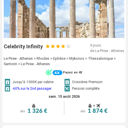
9 jours
Celebrity Infinity
de Le Piree - Athenes
Le Piree - Athenes > Rhodes > Ephèse > Mykonos > Thessalonique >
Santorin > Le Piree - Athenes
Payez en 4X
Jusqu'à -1000€ par cabine
Croisières Premium
-60% sur le 2nd passager
Pension complète
sam. 15 août 2026
+
1 326 €
1 874 €
dès
dès