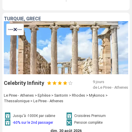
TURQUIE, GRÈCE
9 jours
Celebrity Infinity
de Le Piree - Athenes
Le Piree - Athenes > Ephèse > Santorin > Rhodes > Mykonos >
Thessalonique > Le Piree - Athenes
Jusqu'à -1000€ par cabine
Croisières Premium
-60% sur le 2nd passager
Pension complète
dim. 30 août 2026