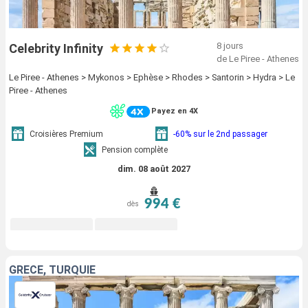
8 jours
Celebrity Infinity
de Le Piree - Athenes
Le Piree - Athenes > Mykonos > Ephèse > Rhodes > Santorin > Hydra > Le
Piree - Athenes
Payez en 4X
Croisières Premium
-60% sur le 2nd passager
Pension complète
dim. 08 août 2027
994 €
dès
GRÈCE, TURQUIE