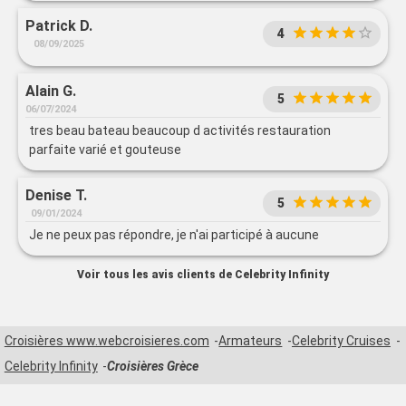
Patrick D.
4
08/09/2025
Alain G.
5
06/07/2024
tres beau bateau beaucoup d activités restauration
parfaite varié et gouteuse
Denise T.
5
09/01/2024
Je ne peux pas répondre, je n'ai participé à aucune
Voir tous les avis clients de Celebrity Infinity
Croisières www.webcroisieres.com
Armateurs
Celebrity Cruises
Celebrity Infinity
Croisières Grèce