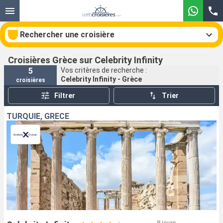
Rechercher une croisière
Croisières Grèce sur Celebrity Infinity
5
Vos critères de recherche :
Celebrity Infinity - Grèce
croisières
Nos destinations
Filtrer
Trier
Mois de départ
TURQUIE, GRÈCE
Ports
Compagnies
Rechercher
8 jours