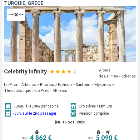
TURQUIE, GRÈCE
9 jours
Celebrity Infinity
de Le Piree - Athenes
Le Piree - Athenes > Rhodes > Ephèse > Santorin > Mykonos >
Thessalonique > Le Piree - Athenes
Jusqu'à -1000€ par cabine
Croisières Premium
-60% sur le 2nd passager
Pension complète
jeu. 15 oct. 2026
+
4 862 €
5 090 €
dès
dès