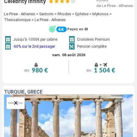
Celebrity Infinity
de Le Piree - Athenes
Le Piree - Athenes > Santorin > Rhodes > Ephèse > Mykonos >
Thessalonique > Le Piree - Athenes
Payez en 4X
Jusqu'à -1000€ par cabine
Croisières Premium
-60% sur le 2nd passager
Pension complète
sam. 08 août 2026
+
980 €
1 504 €
dès
dès
TURQUIE, GRÈCE