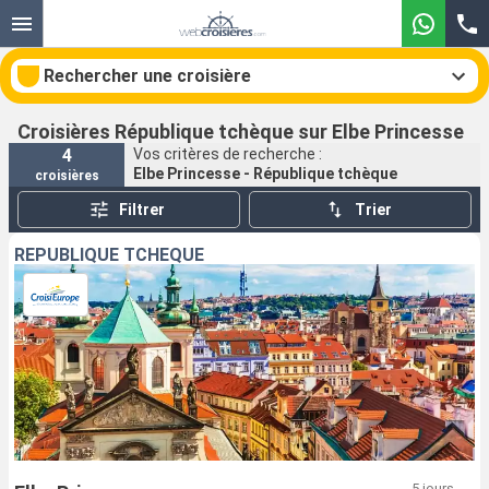
Rechercher une croisière
Croisières République tchèque sur Elbe Princesse
4
Vos critères de recherche :
Elbe Princesse - République tchèque
croisières
Nos destinations
Filtrer
Trier
Mois de départ
RÉPUBLIQUE TCHÈQUE
Ports
Compagnies
Rechercher
5 jours