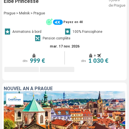
Elbe Princesse
de Prague
Prague > Melnik > Prague
Payez en 4X
Animations à bord
100% Francophone
Pension complète
mar. 17 nov. 2026
+
999 €
1 030 €
dès
dès
NOUVEL AN À PRAGUE