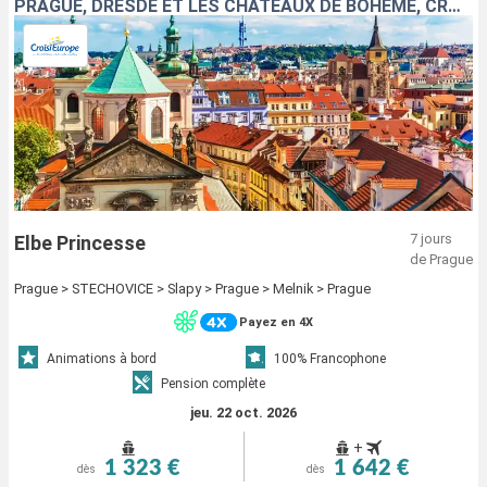
PRAGUE, DRESDE ET LES CHÂTEAUX DE BOHÊME, CROISIÈRE INÉDITE SUR L'ELBE ET LA MOLDAU SAUVAGE
7 jours
Elbe Princesse
de Prague
Prague > STECHOVICE > Slapy > Prague > Melnik > Prague
Payez en 4X
Animations à bord
100% Francophone
Pension complète
jeu. 22 oct. 2026
+
1 323 €
1 642 €
dès
dès