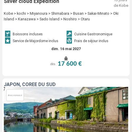
Silver cloud Expedition
de Kobe
Kobe > kochi > Miyanoura > Shimabara > Busan > Sakai-Minato > Oki
Island > Kanazawa > Sado Island > Noshiro > Otaru
Boissons incluses
Cuisine Gastronomique
Service de Majordome inclus
Frais de séjour inclus
dim. 16 mai 2027
17 600 €
dès
JAPON, CORÉE DU SUD