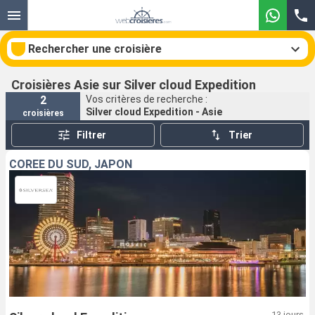
Rechercher une croisière
Croisières Asie sur Silver cloud Expedition
2
Vos critères de recherche :
Silver cloud Expedition - Asie
croisières
Nos destinations
Filtrer
Trier
Mois de départ
CORÉE DU SUD, JAPON
Ports
Compagnies
Rechercher
13 jours