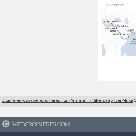
Croisières www.webcroisieres.com
Armateurs
Silversea
Silver Muse
C
WEBCROISIERES.COM