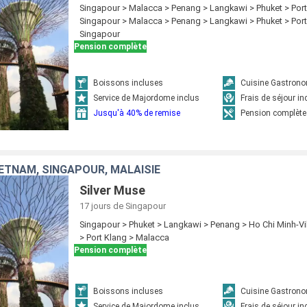
Singapour > Malacca > Penang > Langkawi > Phuket > Port
Singapour > Malacca > Penang > Langkawi > Phuket > Port
Singapour
Pension complète
Boissons incluses
Cuisine Gastron
Service de Majordome inclus
Frais de séjour in
Jusqu'à 40% de remise
Pension complète
IETNAM, SINGAPOUR, MALAISIE
Silver Muse
17 jours
de Singapour
Singapour > Phuket > Langkawi > Penang > Ho Chi Minh-Vi
> Port Klang > Malacca
Pension complète
Boissons incluses
Cuisine Gastron
Service de Majordome inclus
Frais de séjour in