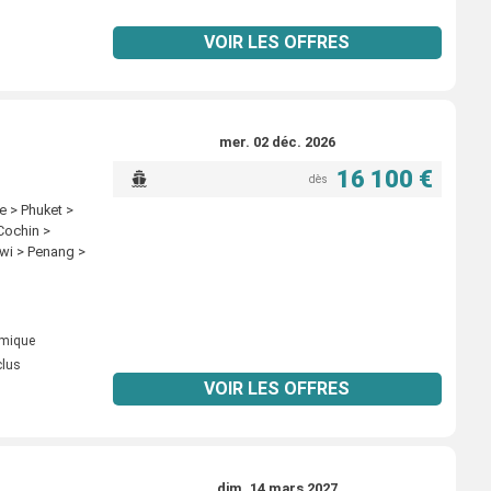
VOIR LES OFFRES
mer. 02 déc. 2026
16 100 €
dès
 > Phuket >
Cochin >
wi > Penang >
omique
clus
VOIR LES OFFRES
dim. 14 mars 2027