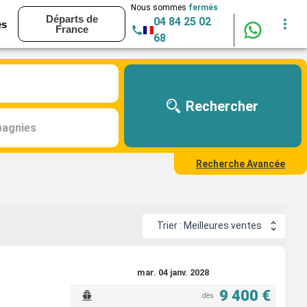
Nous sommes
fermés
Départs de
04 84 25 02
es
France
68
Rechercher
agnies
Recherche Avancée
Trier : Meilleures ventes
mar. 04 janv. 2028
9 400 €
dès