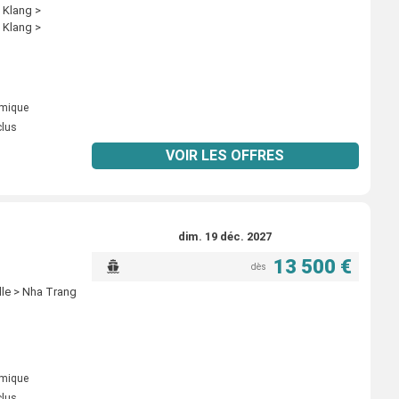
 Klang >
 Klang >
omique
clus
VOIR LES OFFRES
dim. 19 déc. 2027
13 500 €
dès
lle > Nha Trang
omique
clus