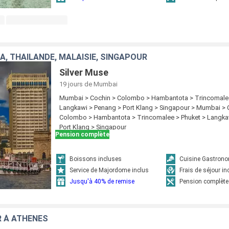
KA, THAÏLANDE, MALAISIE, SINGAPOUR
Silver Muse
19 jours
de Mumbai
Mumbai > Cochin > Colombo > Hambantota > Trincomalee
Langkawi > Penang > Port Klang > Singapour > Mumbai > 
Colombo > Hambantota > Trincomalee > Phuket > Langka
Port Klang > Singapour
Pension complète
Boissons incluses
Cuisine Gastron
Service de Majordome inclus
Frais de séjour in
Jusqu'à 40% de remise
Pension complète
 À ATHÈNES