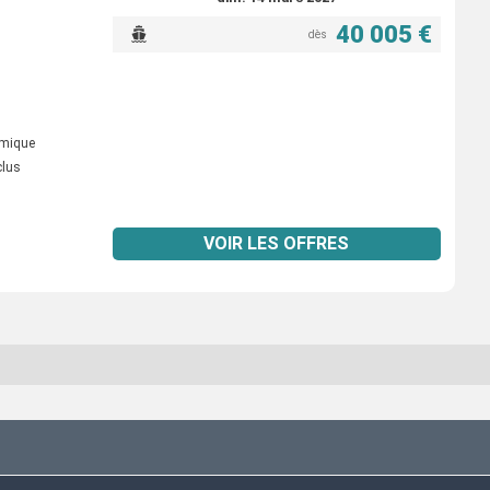
40 005 €
dès
omique
clus
VOIR LES OFFRES