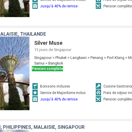
Jusqu'à 40% de remise
Pension complète
ALAISIE, THAÏLANDE
Silver Muse
13 jours
de Singapour
Singapour > Phuket > Langkawi > Penang > Port Klang > M
Samui > Bangkok
Pension complète
Boissons incluses
Cuisine Gastron
Service de Majordome inclus
Frais de séjour in
Jusqu'à 40% de remise
Pension complète
, PHILIPPINES, MALAISIE, SINGAPOUR