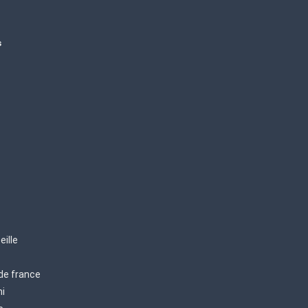
s
eille
 de france
mi