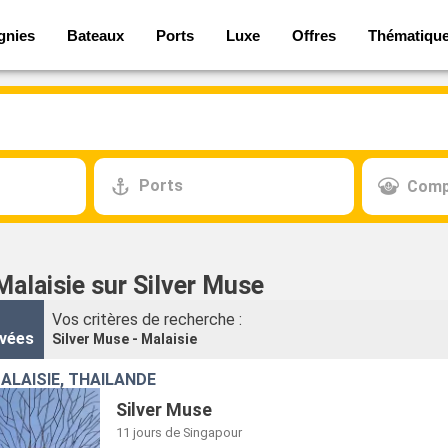
gnies
Bateaux
Ports
Luxe
Offres
Thématiqu
Ports
Comp
Malaisie sur Silver Muse
Vos critères de recherche :
vées
Silver Muse - Malaisie
ALAISIE, THAÏLANDE
Silver Muse
11 jours
de Singapour