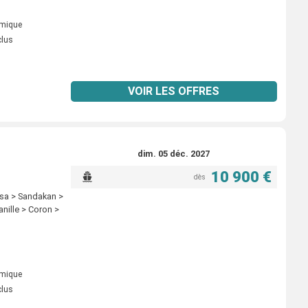
omique
clus
VOIR LES OFFRES
dim. 05 déc. 2027
10 900 €
dès
esa > Sandakan >
nille > Coron >
omique
clus