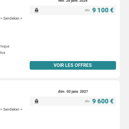
ven. 28 janv. 2028
9 100 €
dès
 > Sandakan >
omique
clus
VOIR LES OFFRES
dim. 03 janv. 2027
9 600 €
dès
 > Sandakan >