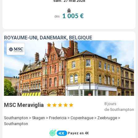
sam. 27 mai 2028
1 005 €
dès
ROYAUME-UNI, DANEMARK, BELGIQUE
8 jours
MSC Meraviglia
de Southampton
Southampton > Skagen > Fredericia > Copenhague > Zeebrugge >
Southampton
Payez en 4X