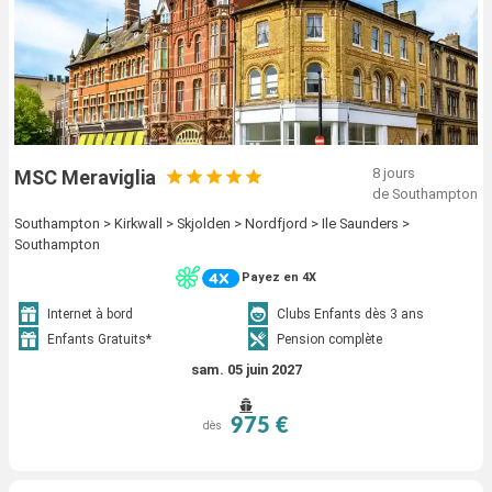
8 jours
MSC Meraviglia
de Southampton
Southampton > Kirkwall > Skjolden > Nordfjord > Ile Saunders >
Southampton
Payez en 4X
Internet à bord
Clubs Enfants dès 3 ans
Enfants Gratuits*
Pension complète
sam. 05 juin 2027
975 €
dès