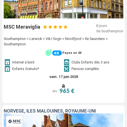
8 jours
MSC Meraviglia
de Southampton
Southampton > Lerwick > Vik I Sogn > Nordfjord > Ile Saunders >
Southampton
Payez en 4X
Internet à bord
Clubs Enfants dès 3 ans
Enfants Gratuits*
Pension complète
sam. 17 juin 2028
965 €
dès
NORVÈGE, ÎLES MALOUINES, ROYAUME-UNI