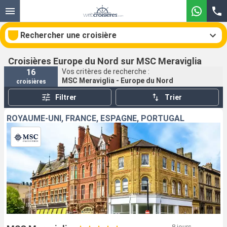
Rechercher une croisière
Croisières Europe du Nord sur MSC Meraviglia
16
Vos critères de recherche :
MSC Meraviglia - Europe du Nord
croisières
Nos destinations
Filtrer
Trier
Mois de départ
ROYAUME-UNI, FRANCE, ESPAGNE, PORTUGAL
Ports
Compagnies
Rechercher
8 jours