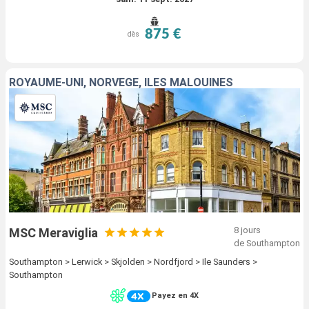
875 €
dès
ROYAUME-UNI, NORVÈGE, ÎLES MALOUINES
8 jours
MSC Meraviglia
de Southampton
Southampton > Lerwick > Skjolden > Nordfjord > Ile Saunders >
Southampton
Payez en 4X