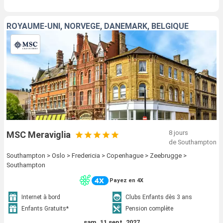
ROYAUME-UNI, NORVÈGE, DANEMARK, BELGIQUE
8 jours
MSC Meraviglia
de Southampton
Southampton > Oslo > Fredericia > Copenhague > Zeebrugge >
Southampton
Payez en 4X
Internet à bord
Clubs Enfants dès 3 ans
Enfants Gratuits*
Pension complète
sam. 11 sept. 2027