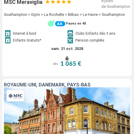
8 jours
MSC Meraviglia
de Southampton
Southampton > Gijón > La Rochelle > Bilbao > Le Havre > Southampton
Payez en 4X
Internet à bord
Clubs Enfants dès 3 ans
Enfants Gratuits*
Pension complète
sam. 21 oct. 2028
1 065 €
dès
ROYAUME-UNI, DANEMARK, PAYS-BAS