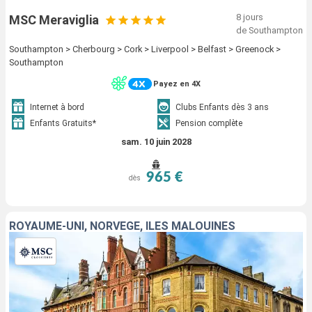
8 jours
MSC Meraviglia
de Southampton
Southampton > Cherbourg > Cork > Liverpool > Belfast > Greenock >
Southampton
Payez en 4X
Internet à bord
Clubs Enfants dès 3 ans
Enfants Gratuits*
Pension complète
sam. 10 juin 2028
965 €
dès
ROYAUME-UNI, NORVÈGE, ÎLES MALOUINES