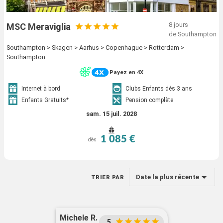
8 jours
MSC Meraviglia
de Southampton
Southampton > Skagen > Aarhus > Copenhague > Rotterdam >
Southampton
Payez en 4X
Internet à bord
Clubs Enfants dès 3 ans
Enfants Gratuits*
Pension complète
sam. 15 juil. 2028
1 085 €
dès
Date la plus récente
TRIER PAR
Michele R.
5