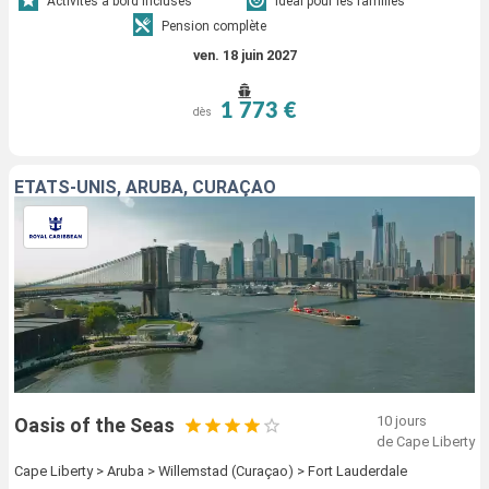
Activités à bord incluses
Idéal pour les familles
Pension complète
ven. 18 juin 2027
1 773 €
dès
ÉTATS-UNIS, ARUBA, CURAÇAO
10 jours
Oasis of the Seas
de Cape Liberty
Cape Liberty > Aruba > Willemstad (Curaçao) > Fort Lauderdale