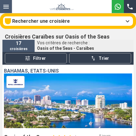
Rechercher une croisière
Croisières Caraïbes sur Oasis of the Seas
17
Vos critères de recherche :
Oasis of the Seas - Caraïbes
croisières
Nos destinations
Filtrer
Trier
Mois de départ
BAHAMAS, ÉTATS-UNIS
Ports
Compagnies
Rechercher
5 jours