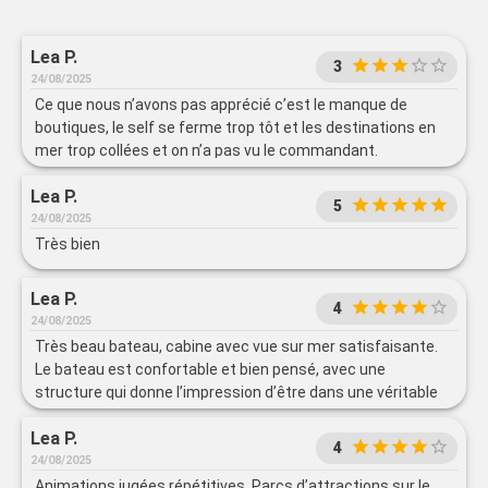
Lea P.
3
24/08/2025
Ce que nous n’avons pas apprécié c’est le manque de
boutiques, le self se ferme trop tôt et les destinations en
mer trop collées et on n’a pas vu le commandant.
Lea P.
5
24/08/2025
Très bien
Lea P.
4
24/08/2025
Très beau bateau, cabine avec vue sur mer satisfaisante.
Le bateau est confortable et bien pensé, avec une
structure qui donne l’impression d’être dans une véritable
ville. Mention spéciale au Central Park et à l’aménagement
Lea P.
avec les plantes, jugé très réussi.
4
24/08/2025
Animations jugées répétitives. Parcs d’attractions sur le