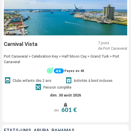
7 jours
Carnival Vista
de Port Canaveral
Port Canaveral > Celebration Key > Half Moon Cay > Grand Turk > Port
Canaveral
Payez en 4X
Clubs enfants dès 2 ans
Activités à bord incluses
Pension complète
dim. 30 août 2026
601 €
dès
ÉTATS-UNIS, ARUBA, BAHAMAS