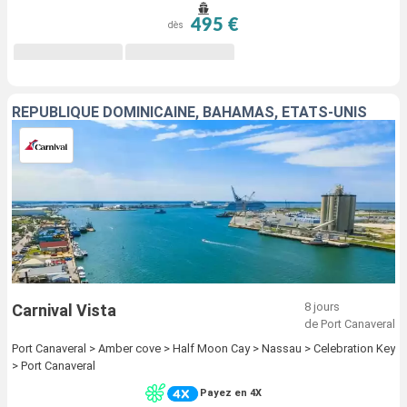
495 €
dès
RÉPUBLIQUE DOMINICAINE, BAHAMAS, ÉTATS-UNIS
8 jours
Carnival Vista
de Port Canaveral
Port Canaveral > Amber cove > Half Moon Cay > Nassau > Celebration Key
> Port Canaveral
Payez en 4X