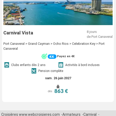
8 jours
Carnival Vista
de Port Canaveral
Port Canaveral > Grand Cayman > Ocho Rios > Celebration Key > Port
Canaveral
Payez en 4X
Clubs enfants dès 2 ans
Activités à bord incluses
Pension complète
sam. 26 juin 2027
863 €
dès
Croisières www.webcroisieres.com
Armateurs
Carnival