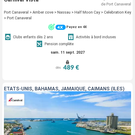
de Port Canaveral
Port Canaveral > Amber cove > Nassau > Half Moon Cay > Celebration Key
> Port Canaveral
Payez en 4X
Clubs enfants dès 2 ans
Activités à bord incluses
Pension complète
sam. 11 sept. 2027
489 €
dès
ÉTATS-UNIS, BAHAMAS, JAMAÏQUE, CAÏMANS (ÎLES)