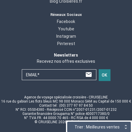
Blog Croisieres.fr
Réseaux Sociaux
Facebook
Youtube
Instagram
Pinterest
Newsletters
Recevez nos offres exclusives
EMAIL*
OK
Agence de voyage spécialisée croisière - CRUISELINE
16 rue du gabian Les flots bleus MC 98 000 Monaco SAM au Capital de 150 000 €
Contact tel : (00) 377 97 97 84 50
N° RCI: 05S04380 - Récépissé CCIN n°2007-01231/2007-01232
Garantie financière Groupama N° police 4000717380/0
N° TVA FR. 44 0000 70 465 - RC RSA de 4 000 000 €
© CRUISELINE 2026 - all rights reserved
Trier : Meilleures ventes