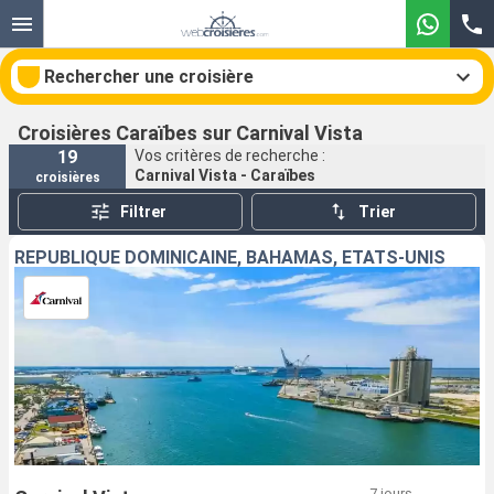
Rechercher une croisière
Croisières Caraïbes sur Carnival Vista
19
Vos critères de recherche :
Carnival Vista - Caraïbes
croisières
Nos destinations
Filtrer
Trier
Mois de départ
RÉPUBLIQUE DOMINICAINE, BAHAMAS, ÉTATS-UNIS
Ports
Compagnies
Rechercher
7 jours