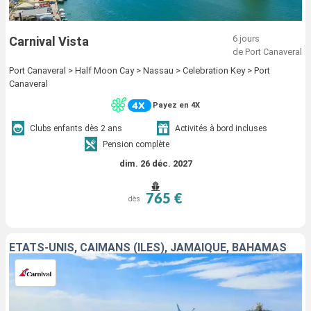
6 jours
Carnival Vista
de Port Canaveral
Port Canaveral > Half Moon Cay > Nassau > Celebration Key > Port
Canaveral
Payez en 4X
Clubs enfants dès 2 ans
Activités à bord incluses
Pension complète
dim. 26 déc. 2027
765 €
dès
ÉTATS-UNIS, CAÏMANS (ÎLES), JAMAÏQUE, BAHAMAS