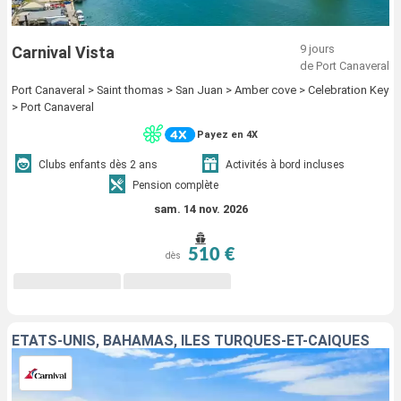
9 jours
Carnival Vista
de Port Canaveral
Port Canaveral > Saint thomas > San Juan > Amber cove > Celebration Key
> Port Canaveral
Payez en 4X
Clubs enfants dès 2 ans
Activités à bord incluses
Pension complète
sam. 14 nov. 2026
510 €
dès
ÉTATS-UNIS, BAHAMAS, ÎLES TURQUES-ET-CAÏQUES