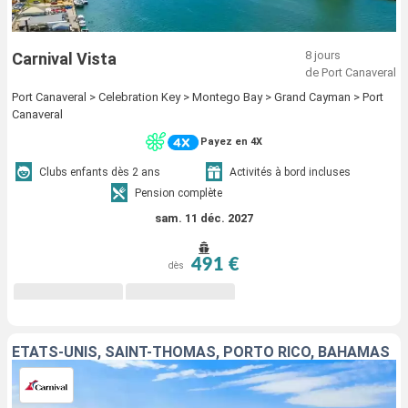
8 jours
Carnival Vista
de Port Canaveral
Port Canaveral > Celebration Key > Montego Bay > Grand Cayman > Port
Canaveral
Payez en 4X
Clubs enfants dès 2 ans
Activités à bord incluses
Pension complète
sam. 11 déc. 2027
491 €
dès
ÉTATS-UNIS, SAINT-THOMAS, PORTO RICO, BAHAMAS