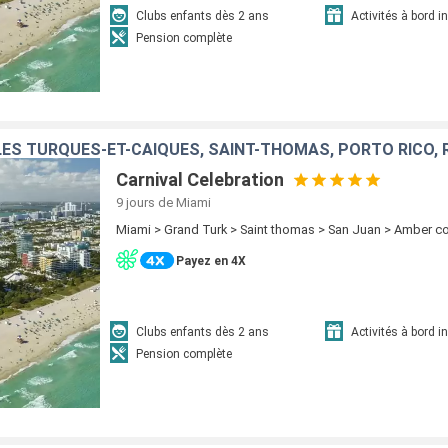
Clubs enfants dès 2 ans
Activités à bord i
Pension complète
ÎLES TURQUES-ET-CAÏQUES, SAINT-THOMAS, PORTO RICO,
Carnival Celebration
9 jours
de Miami
Miami > Grand Turk > Saint thomas > San Juan > Amber c
Payez en 4X
Clubs enfants dès 2 ans
Activités à bord i
Pension complète