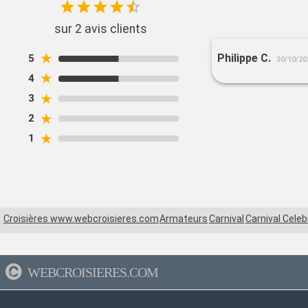
sur 2 avis clients
★
Philippe C.
5
30/10/20
★
4
★
3
★
2
★
1
Croisières www.webcroisieres.com
Armateurs
Carnival
Carnival Celeb
WEBCROISIERES.COM