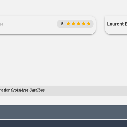
Laurent E
5
24
ration
Croisières Caraïbes