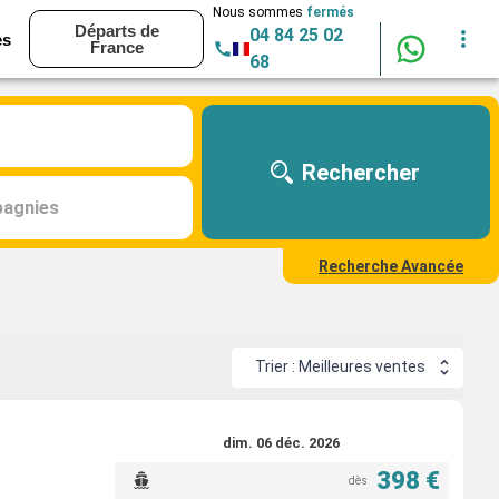
Nous sommes
fermés
Départs de
04 84 25 02
es
France
68
Rechercher
agnies
Recherche Avancée
Trier : Meilleures ventes
dim. 06 déc. 2026
398 €
dès