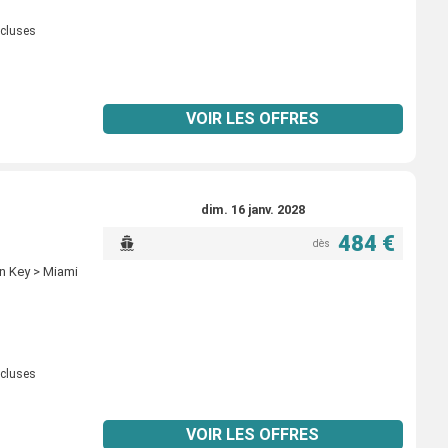
ncluses
VOIR LES OFFRES
dim. 16 janv. 2028
484 €
dès
on Key > Miami
ncluses
VOIR LES OFFRES