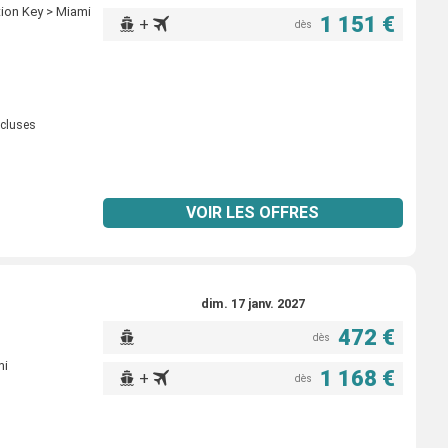
ion Key > Miami
1 151 €
+
dès
ncluses
VOIR LES OFFRES
dim. 17 janv. 2027
472 €
dès
mi
1 168 €
+
dès