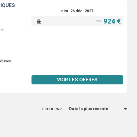
AÏQUES
dim. 26 déc. 2027
924 €
dès
ami
ncluses
VOIR LES OFFRES
Date la plus récente
TRIER PAR