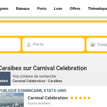
gnies
Bateaux
Ports
Luxe
Offres
Thématiqu
Ports
Comp
Caraïbes sur Carnival Celebration
Vos critères de recherche :
vées
Carnival Celebration - Caraïbes
UBLIQUE DOMINICAINE, ÉTATS-UNIS
Carnival Celebration
8 jours
de Miami