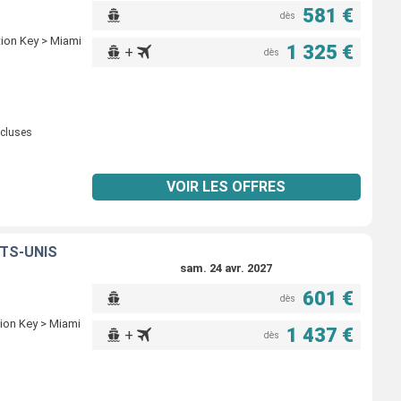
581 €
dès
ion Key > Miami
1 325 €
+
dès
ncluses
VOIR LES OFFRES
ATS-UNIS
sam. 24 avr. 2027
601 €
dès
ion Key > Miami
1 437 €
+
dès