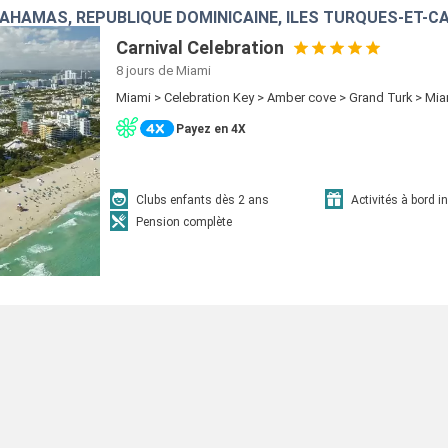
BAHAMAS, RÉPUBLIQUE DOMINICAINE, ÎLES TURQUES-ET-C
Carnival Celebration
8 jours
de Miami
Miami > Celebration Key > Amber cove > Grand Turk > Mi
Payez en 4X
Clubs enfants dès 2 ans
Activités à bord i
Pension complète