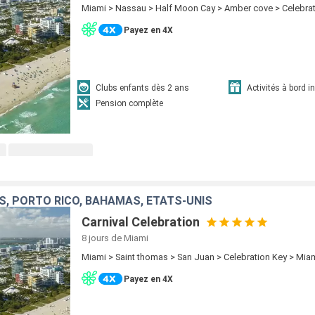
Miami > Nassau > Half Moon Cay > Amber cove > Celebrat
Payez en 4X
Clubs enfants dès 2 ans
Activités à bord i
Pension complète
, PORTO RICO, BAHAMAS, ÉTATS-UNIS
Carnival Celebration
8 jours
de Miami
Miami > Saint thomas > San Juan > Celebration Key > Mia
Payez en 4X