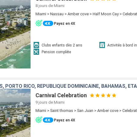
8 jours
de Miami
Miami > Nassau > Amber cove > Half Moon Cay > Celebrat
Payez en 4X
Clubs enfants dès 2 ans
Activités à bord i
Pension complète
, PORTO RICO, RÉPUBLIQUE DOMINICAINE, BAHAMAS, ÉT
Carnival Celebration
9 jours
de Miami
Miami > Saint thomas > San Juan > Amber cove > Celebrat
Payez en 4X