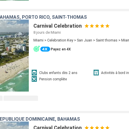
BAHAMAS, PORTO RICO, SAINT-THOMAS
Carnival Celebration
8 jours
de Miami
Miami > Celebration Key > San Juan > Saint thomas > Mia
Payez en 4X
Clubs enfants dès 2 ans
Activités à bord i
Pension complète
RÉPUBLIQUE DOMINICAINE, BAHAMAS
Carnival Celebration