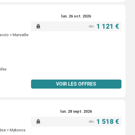
lun. 26 oct. 2026
1 121 €
dès
accio > Marseille
illes
VOIR LES OFFRES
lun. 28 sept. 2026
1 518 €
dès
phèse > Mykonos