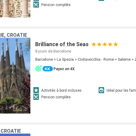
Pension complète
IE, CROATIE
Brilliance of the Seas
8 jours
de Barcelone
Barcelone > La Spezia > Civitavecchia - Rome > Salerne >
Payez en 4X
Activités à bord incluses
Idéal pour les fam
Pension complète
, CROATIE