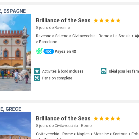
E, ESPAGNE
Brilliance of the Seas
8 jours
de Ravenne
Ravenne > Salerne > Civitavecchia - Rome > La Spezia > Aj
> Barcelone
Payez en 4X
Activités à bord incluses
Idéal pour les fam
Pension complète
IE, GRÈCE
Brilliance of the Seas
8 jours
de Civitavecchia - Rome
Civitavecchia - Rome > Naples > Messine > Santorin > E