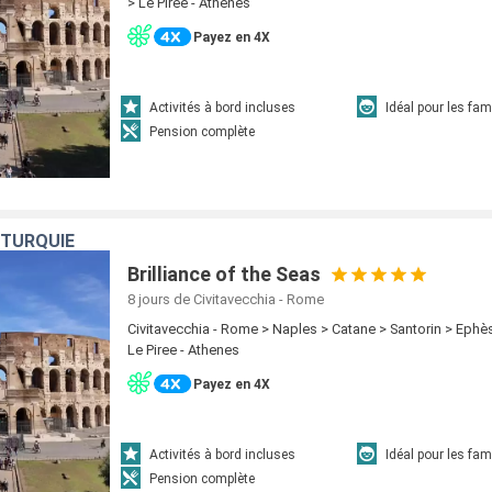
> Le Piree - Athenes
Payez en 4X
Activités à bord incluses
Idéal pour les fam
Pension complète
, TURQUIE
Brilliance of the Seas
8 jours
de Civitavecchia - Rome
Civitavecchia - Rome > Naples > Catane > Santorin > Eph
Le Piree - Athenes
Payez en 4X
Activités à bord incluses
Idéal pour les fam
Pension complète