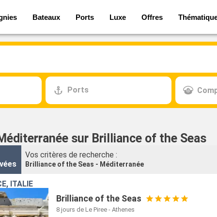
gnies
Bateaux
Ports
Luxe
Offres
Thématiqu
Ports
Comp
Méditerranée sur Brilliance of the Seas
Vos critères de recherche :
vées
Brilliance of the Seas - Méditerranée
E, ITALIE
Brilliance of the Seas
8 jours
de Le Piree - Athenes