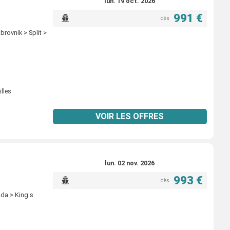
lun. 19 oct. 2026
991 €
dès
rovnik > Split >
illes
VOIR LES OFFRES
lun. 02 nov. 2026
993 €
dès
da > King s