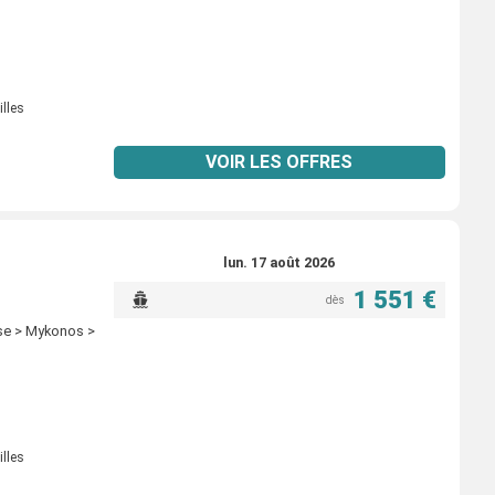
illes
VOIR LES OFFRES
lun. 17 août 2026
1 551 €
dès
èse > Mykonos >
illes