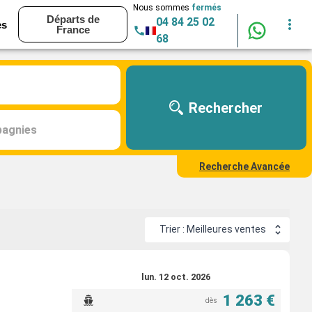
Nous sommes
fermés
Départs de
04 84 25 02
es
France
68
Rechercher
agnies
Recherche Avancée
Trier : Meilleures ventes
lun. 12 oct. 2026
1 263 €
dès