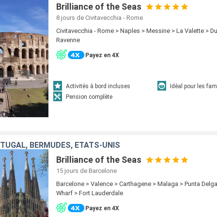
Brilliance of the Seas
8 jours
de Civitavecchia - Rome
Civitavecchia - Rome > Naples > Messine > La Valette > Dub
Ravenne
Payez en 4X
Activités à bord incluses
Idéal pour les fam
Pension complète
TUGAL, BERMUDES, ÉTATS-UNIS
Brilliance of the Seas
15 jours
de Barcelone
Barcelone > Valence > Carthagene > Malaga > Punta Delga
Wharf > Fort Lauderdale
Payez en 4X