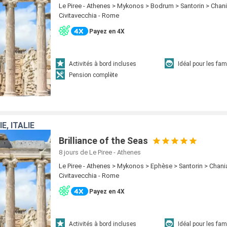
Le Piree - Athenes > Mykonos > Bodrum > Santorin > Chani
Civitavecchia - Rome
Payez en 4X
Activités à bord incluses
Idéal pour les fam
Pension complète
E, ITALIE
Brilliance of the Seas
8 jours
de Le Piree - Athenes
Le Piree - Athenes > Mykonos > Ephèse > Santorin > Chani
Civitavecchia - Rome
Payez en 4X
Activités à bord incluses
Idéal pour les fam