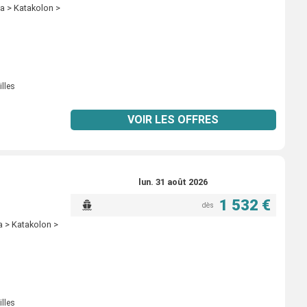
a > Katakolon >
illes
VOIR LES OFFRES
lun. 31 août 2026
1 532 €
dès
a > Katakolon >
illes