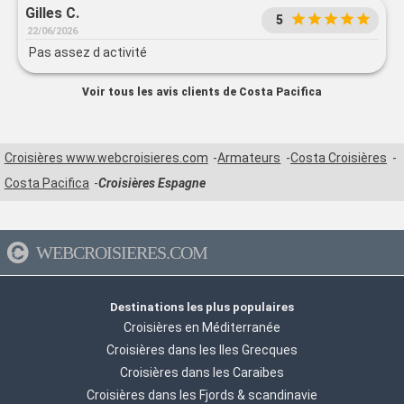
Costa, il y a des cours de danse et le soir tout le monde
Gilles C.
5
danse au Grand. Bar là le grand bar la piste a été vide tous
22/06/2026
les soirs mais quand je dis vide c’est vide zéro personne qui
Pas assez d activité
dansait car pas de cours de danse à cet endroit-là le soir ni
l’après-midi ni le matin sur huit jours de croisière, nous
Voir tous les avis clients de Costa Pacifica
avons eu deux cours de danse autour de la piscine. petit
reproche aussi pour les fidèles comme nous, nous
retrouvons le même spectacle sur les bateaux différents
avec les mêmes artistes
Croisières www.webcroisieres.com
Armateurs
Costa Croisières
Costa Pacifica
Croisières Espagne
WEBCROISIERES.COM
Destinations les plus populaires
Croisières en Méditerranée
Croisières dans les Iles Grecques
Croisières dans les Caraibes
Croisières dans les Fjords & scandinavie