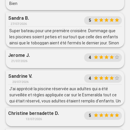
Bien
Sandra B.
5
27/07/2026
Super bateau pour une première croisière. Dommage que
les piscines soient peties et surtout que celle des enfants
ainsi que le toboggan aient été fermés le dernier jour. Sinon
la literie, l'aménagement des cabines (mêmes les moins
Jerome J.
chères) et le restaurant du soir sont vraiment bien !
4
21/07/2026
Sandrine V.
4
20/07/2026
J’ai apprécié la piscine réservée aux adultes qui a été
surveillée et règles appliquée car sur le Esmeralda tout ce
qui était réservé, vous adultes étaient remplis d’enfants. Un
reproche aucun coin d’ombre en plein été. J’ai fait des
Christine bernadette D.
croisières où il y avait des parasols partout là zéro parasol,
5
zéro coin d’ombre par rapport à l’an dernier, j’ai senti un
13/07/2026
manque d’animation, toutes les croisières que je fais chez