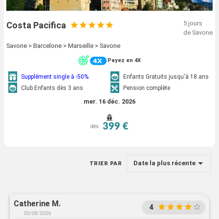
5 jours
Costa Pacifica
de Savone
Savone > Barcelone > Marseille > Savone
Payez en 4X
Supplément single à -50%
Enfants Gratuits jusqu'à 18 ans
Club Enfants dès 3 ans
Pension complète
mer. 16 déc. 2026
399 €
dès
Date la plus récente
TRIER PAR
Catherine M.
4
03/08/2026