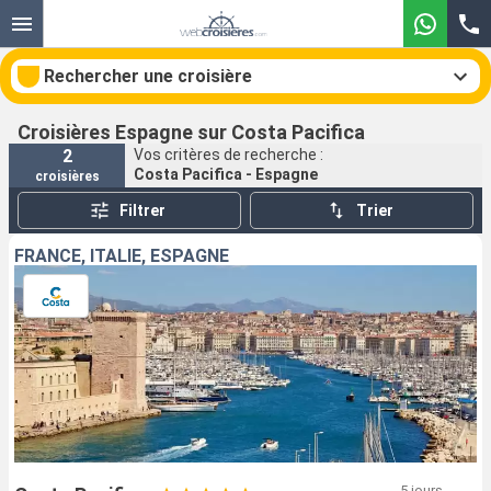
Rechercher une croisière
Croisières Espagne sur Costa Pacifica
2
Vos critères de recherche :
Costa Pacifica - Espagne
croisières
Nos destinations
Filtrer
Trier
Mois de départ
FRANCE, ITALIE, ESPAGNE
Ports
Compagnies
Rechercher
5 jours