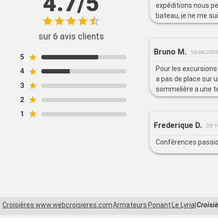
4.7/5
expéditions nous p
bateau, je ne me su
pas de temps pour al
sur 6 avis clients
Bruno M.
16/06/2023
★
5
Pour les excursions 
★
4
a pas de place sur u
★
3
sommelière a une ten
★
2
★
1
Frederique D.
29/1
Conférences passio
Croisières www.webcroisieres.com
Armateurs
Ponant
Le Lyrial
Croisi