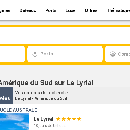
gnies
Bateaux
Ports
Luxe
Offres
Thématiqu
Ports
Comp
Amérique du Sud sur Le Lyrial
Vos critères de recherche :
vées
Le Lyrial - Amérique du Sud
OUCLE AUSTRALE
Le Lyrial
18 jours
de Ushuaia