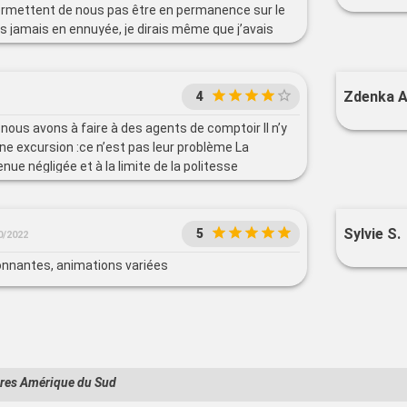
ermettent de nous pas être en permanence sur le
is jamais en ennuyée, je dirais même que j’avais
ler lire dans ma cabine.
Zdenka A
4
nous avons à faire à des agents de comptoir Il n’y
ne excursion :ce n’est pas leur problème La
ue négligée et à la limite de la politesse
Sylvie S.
5
0/2022
nnantes, animations variées
ères Amérique du Sud