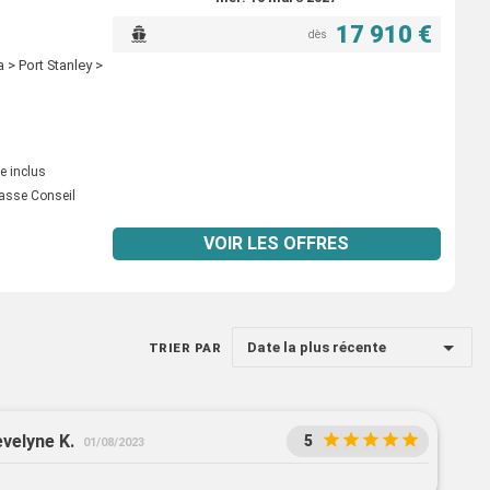
17 910 €
dès
 > Port Stanley >
e inclus
asse Conseil
VOIR LES OFFRES
Date la plus récente
TRIER PAR
evelyne K.
5
01/08/2023