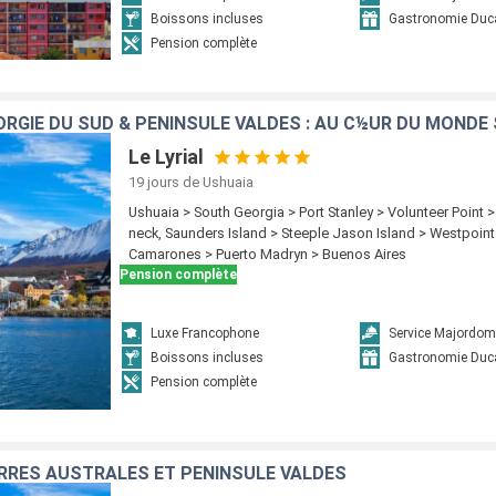
Boissons incluses
Gastronomie Duc
Pension complète
ORGIE DU SUD & PÉNINSULE VALDÉS : AU C½UR DU MONDE
Le Lyrial
19 jours
de Ushuaia
Ushuaia > South Georgia > Port Stanley > Volunteer Point 
neck, Saunders Island > Steeple Jason Island > Westpoint
Camarones > Puerto Madryn > Buenos Aires
Pension complète
Luxe Francophone
Service Majordom
Boissons incluses
Gastronomie Duc
Pension complète
RRES AUSTRALES ET PÉNINSULE VALDÉS