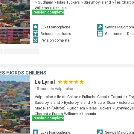
> Gudhjem > Islas Tuckers > Streymoy Island > Îles Charco
Williams > Ushuaia
Pension complète
Luxe Francophone
Service Majordom
Boissons incluses
Gastronomie Duc
Pension complète
ES FJORDS CHILIENS
Le Lyrial
15 jours
de Valparaíso
Valparaíso > Ile de Chiloe > Pulluche Canal > Toronto > E
Suduroy Island > Eysturoy Island > Glacier Skua > Estero 
Magellan (Détroit) > Gudhjem > Islas Tuckers > Streymoy Is
Charcot > Puerto Williams > Ushuaia
Pension complète
Luxe Francophone
Service Majordom