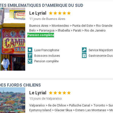
ITÉS EMBLÉMATIQUES D?AMÉRIQUE DU SUD
Le Lyrial
11 jours
de Buenos Aires
Buenos Aires > Montevideo > Punta del Este > Rio Grande 
Belo > Paranagua > Ilhabella > Parati > Rio de Janeiro
Pension complète
Luxe Francophone
Service Majordom
Boissons incluses
Gastronomie Duc
Pension complète
DES FJORDS CHILIENS
Le Lyrial
15 jours
de Valparaíso
Valparaíso > Ile de Chiloe > Pulluche Canal > Toronto > Su
Eysturoy Island > Glacier Skua > Estero Las Montanas > Ma