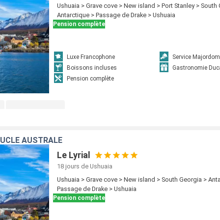
Ushuaia > Grave cove > New island > Port Stanley > South
Antarctique > Passage de Drake > Ushuaia
Pension complète
Luxe Francophone
Service Majordom
Boissons incluses
Gastronomie Duc
Pension complète
OUCLE AUSTRALE
Le Lyrial
18 jours
de Ushuaia
Ushuaia > Grave cove > New island > South Georgia > Anta
Passage de Drake > Ushuaia
Pension complète