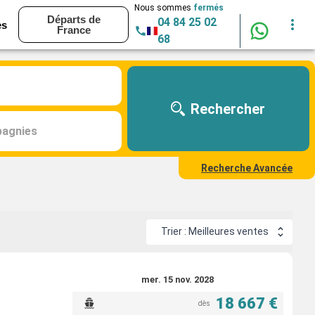
Nous sommes
fermés
Départs de
04 84 25 02
es
France
68
Rechercher
agnies
Recherche Avancée
Trier : Meilleures ventes
mer. 15 nov. 2028
18 667 €
dès