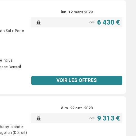
lun. 12 mars 2029
6 430 €
dès
do Sul > Porto
e inclus
asse Conseil
VOIR LES OFFRES
dim. 22 oct. 2028
9 313 €
dès
duroy Island >
gellan (Détroit)