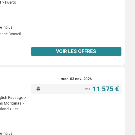
t > Puerto
e inclus
asse Conseil
VOIR LES OFFRES
mar. 03 nov. 2026
11 575 €
dès
nglish Passage >
Las Montanas >
land > Îles
e inclus