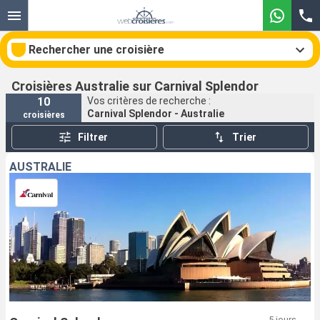
Rechercher une croisière
Croisières Australie sur Carnival Splendor
10
Vos critères de recherche :
Carnival Splendor - Australie
croisières
Nos destinations
Filtrer
Trier
Mois de départ
AUSTRALIE
Ports
Compagnies
Rechercher
5 jours