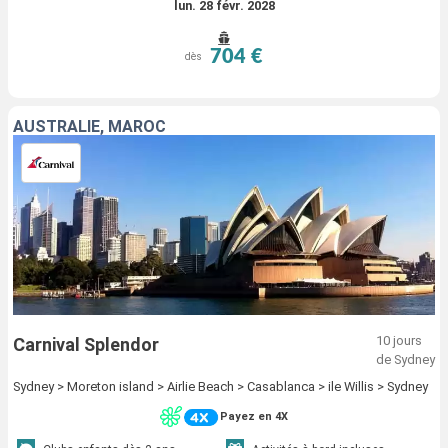
lun. 28 févr. 2028
704 €
dès
AUSTRALIE, MAROC
10 jours
Carnival Splendor
de Sydney
Sydney > Moreton island > Airlie Beach > Casablanca > ile Willis > Sydney
Payez en 4X