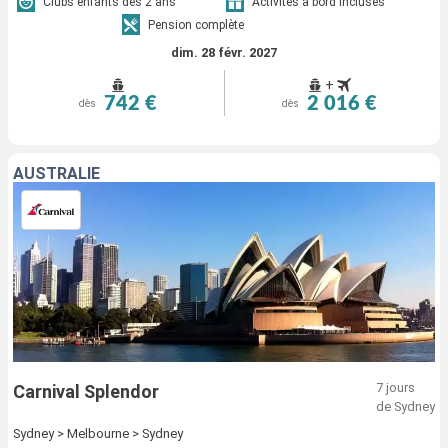
Clubs enfants dès 2 ans
Activités à bord incluses
Pension complète
dim. 28 févr. 2027
+
742 €
2 016 €
dès
dès
AUSTRALIE
7 jours
Carnival Splendor
de Sydney
Sydney > Melbourne > Sydney