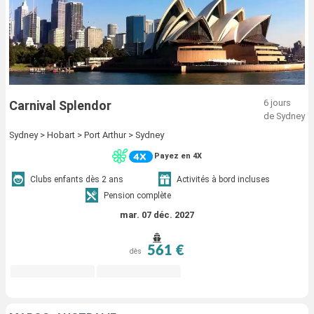
6 jours
Carnival Splendor
de Sydney
Sydney > Hobart > Port Arthur > Sydney
Payez en 4X
Clubs enfants dès 2 ans
Activités à bord incluses
Pension complète
mar. 07 déc. 2027
561 €
dès