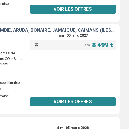
remise
VOIR LES OFFRES
MEXIQUE, BELIZE, GUATEMALA, HONDURAS, COSTA RICA, PANAMA, COLOMBIE, ARUBA, BONAIRE, JAMAÏQUE, CAÏMANS (ÎLES), ÉTATS-UNIS
mar. 05 janv. 2027
8 499 €
dès
Thomas de
ene CO > Santa
Miami
ool illimitées
s
remise
VOIR LES OFFRES
dim. 05 mars 2028