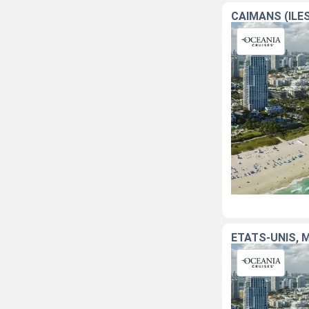
CAÏMANS (ÎLE
ÉTATS-UNIS, 