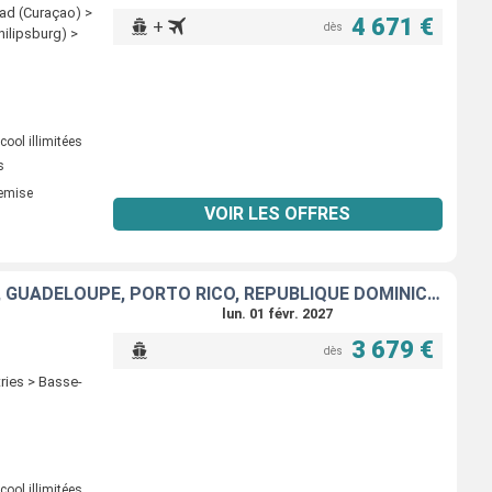
ad (Curaçao) >
4 671 €
+
dès
hilipsburg) >
ool illimitées
s
remise
VOIR LES OFFRES
ÉTATS-UNIS, ARUBA, SAINT VINCENT-ET-LES-GRENADINES, SAINTE-LUCIE, GUADELOUPE, PORTO RICO, RÉPUBLIQUE DOMINICAINE
lun. 01 févr. 2027
3 679 €
dès
ries > Basse-
ool illimitées