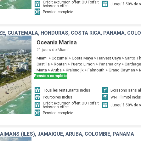
Crédit excursion offert OU Forfait
Jusqu'à 50% de 
boissons offert
Pension complète
Oceania Marina
21 jours
de Miami
Miami > Cozumel > Costa Maya > Harvest Caye > Santo 
Castilla > Roatan > Puerto Limon > Panama city > Carthag
Marta > Aruba > Kralendijk > Falmouth > Grand Cayman > 
Pension complète
Tous les restaurants inclus
Boissons sans alc
Pourboires inclus
Wi-Fi illimité inclu
Crédit excursion offert OU Forfait
Jusqu'à 50% de 
boissons offert
Pension complète
CAÏMANS (ÎLES), JAMAÏQUE, ARUBA, COLOMBIE, PANAMA