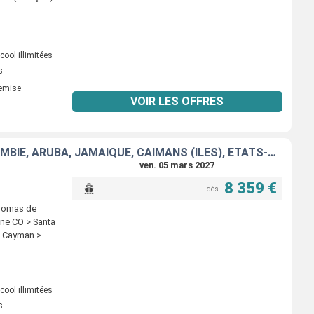
ool illimitées
s
remise
VOIR LES OFFRES
MEXIQUE, BELIZE, GUATEMALA, HONDURAS, COSTA RICA, PANAMA, COLOMBIE, ARUBA, JAMAÏQUE, CAÏMANS (ÎLES), ÉTATS-UNIS
ven. 05 mars 2027
8 359 €
dès
Thomas de
ene CO > Santa
d Cayman >
ool illimitées
s