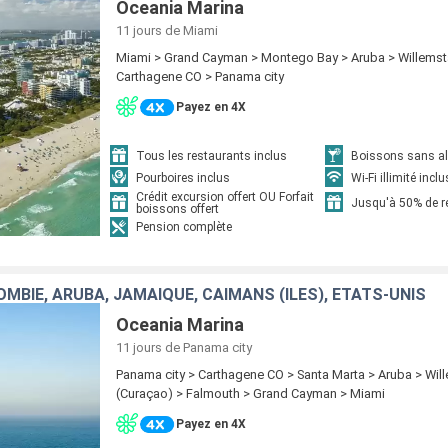
Oceania Marina
11 jours
de Miami
Miami > Grand Cayman > Montego Bay > Aruba > Willemst
Carthagene CO > Panama city
Payez en 4X
Tous les restaurants inclus
Boissons sans alc
Pourboires inclus
Wi-Fi illimité inclu
Crédit excursion offert OU Forfait
Jusqu'à 50% de 
boissons offert
Pension complète
MBIE, ARUBA, JAMAÏQUE, CAÏMANS (ÎLES), ÉTATS-UNIS
Oceania Marina
11 jours
de Panama city
Panama city > Carthagene CO > Santa Marta > Aruba > Wil
(Curaçao) > Falmouth > Grand Cayman > Miami
Payez en 4X