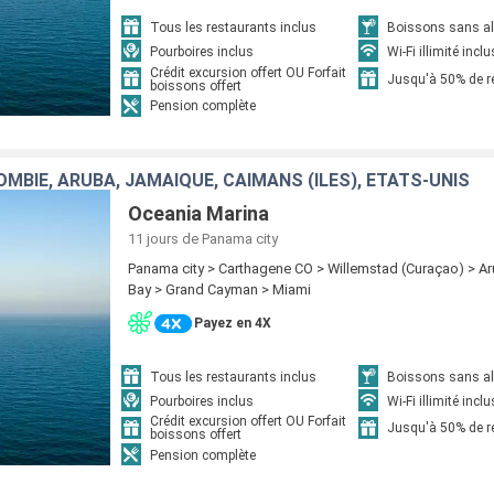
Tous les restaurants inclus
Boissons sans alc
Pourboires inclus
Wi-Fi illimité inclu
Crédit excursion offert OU Forfait
Jusqu'à 50% de 
boissons offert
Pension complète
MBIE, ARUBA, JAMAÏQUE, CAÏMANS (ÎLES), ÉTATS-UNIS
Oceania Marina
11 jours
de Panama city
Panama city > Carthagene CO > Willemstad (Curaçao) > 
Bay > Grand Cayman > Miami
Payez en 4X
Tous les restaurants inclus
Boissons sans alc
Pourboires inclus
Wi-Fi illimité inclu
Crédit excursion offert OU Forfait
Jusqu'à 50% de 
boissons offert
Pension complète