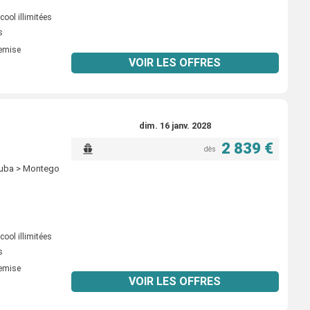
ool illimitées
s
remise
VOIR LES OFFRES
dim. 16 janv. 2028
2 839 €
dès
Aruba > Montego
ool illimitées
s
remise
VOIR LES OFFRES