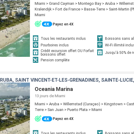
Miami > Grand Cayman > Montego Bay > Aruba > Willemst
Kralendijk > Fort de France > Basse-Terre > Saint-Martin (P
Miami
Payez en 4X
Tous les restaurants inclus
Boissons sans alc
Pourboires inclus
Wi-Fi illimité inclu
Crédit excursion offert OU Forfait
Jusqu'à 50% de 
boissons offert
Pension complète
Oceania Marina
13 jours
de Miami
Miami > Aruba > Willemstad (Curaçao) > Kingstown > Cast
Terre > San Juan > Puerto Plata > Miami
Payez en 4X
Tous les restaurants inclus
Boissons sans alc