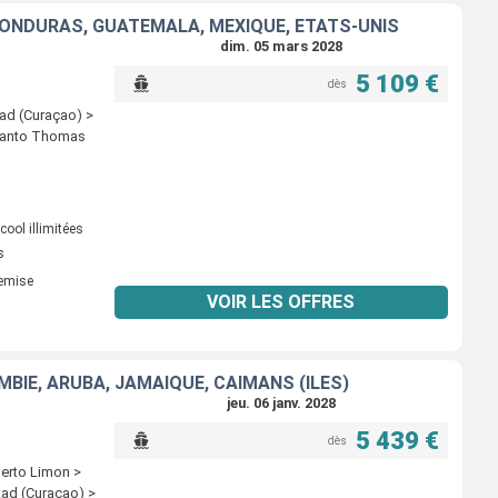
 HONDURAS, GUATEMALA, MEXIQUE, ÉTATS-UNIS
dim. 05 mars 2028
5 109 €
dès
ad (Curaçao) >
 Santo Thomas
ool illimitées
s
remise
VOIR LES OFFRES
BIE, ARUBA, JAMAÏQUE, CAÏMANS (ÎLES)
jeu. 06 janv. 2028
5 439 €
dès
uerto Limon >
tad (Curaçao) >