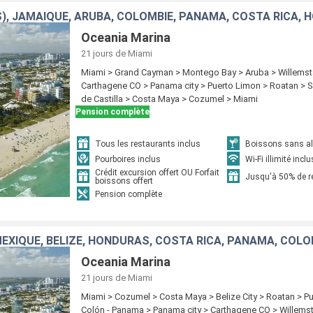
S), JAMAÏQUE, ARUBA, COLOMBIE, PANAMA, COSTA RICA,
Oceania Marina
21 jours
de Miami
Miami > Grand Cayman > Montego Bay > Aruba > Willemst
Carthagene CO > Panama city > Puerto Limon > Roatan >
de Castilla > Costa Maya > Cozumel > Miami
Pension complète
Tous les restaurants inclus
Boissons sans alc
Pourboires inclus
Wi-Fi illimité inclu
Crédit excursion offert OU Forfait
Jusqu'à 50% de 
boissons offert
Pension complète
MEXIQUE, BELIZE, HONDURAS, COSTA RICA, PANAMA, COLOM
Oceania Marina
21 jours
de Miami
Miami > Cozumel > Costa Maya > Belize City > Roatan > P
Colón - Panama > Panama city > Carthagene CO > Willems