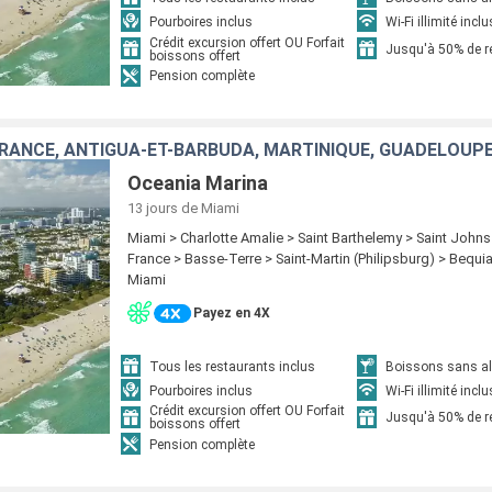
Pourboires inclus
Wi-Fi illimité inclu
Crédit excursion offert OU Forfait
Jusqu'à 50% de 
boissons offert
Pension complète
Oceania Marina
13 jours
de Miami
Miami > Charlotte Amalie > Saint Barthelemy > Saint Johns
France > Basse-Terre > Saint-Martin (Philipsburg) > Bequia
Miami
Payez en 4X
Tous les restaurants inclus
Boissons sans alc
Pourboires inclus
Wi-Fi illimité inclu
Crédit excursion offert OU Forfait
Jusqu'à 50% de 
boissons offert
Pension complète