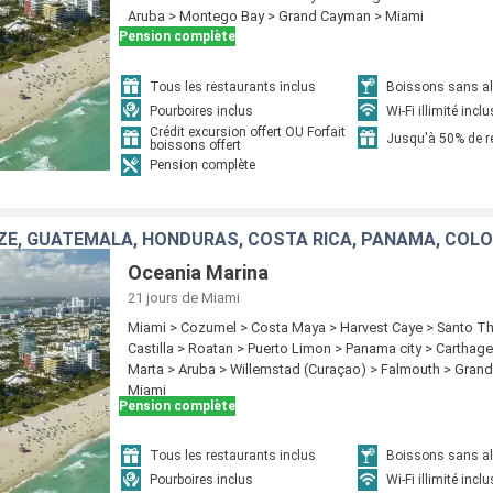
Aruba > Montego Bay > Grand Cayman > Miami
Pension complète
Tous les restaurants inclus
Boissons sans alc
Pourboires inclus
Wi-Fi illimité inclu
Crédit excursion offert OU Forfait
Jusqu'à 50% de 
boissons offert
Pension complète
Oceania Marina
21 jours
de Miami
Miami > Cozumel > Costa Maya > Harvest Caye > Santo 
Castilla > Roatan > Puerto Limon > Panama city > Carthag
Marta > Aruba > Willemstad (Curaçao) > Falmouth > Gran
Miami
Pension complète
Tous les restaurants inclus
Boissons sans alc
Pourboires inclus
Wi-Fi illimité inclu