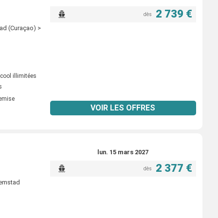
2 739 €
dès
ad (Curaçao) >
ool illimitées
s
remise
VOIR LES OFFRES
lun. 15 mars 2027
2 377 €
dès
lemstad