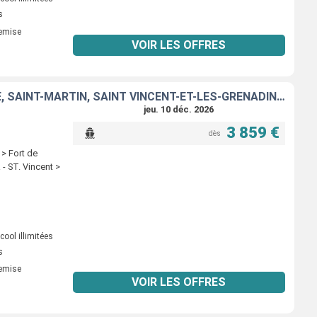
s
remise
VOIR LES OFFRES
ÉTATS-UNIS, FRANCE, ANTIGUA-ET-BARBUDA, MARTINIQUE, GUADELOUPE, SAINT-MARTIN, SAINT VINCENT-ET-LES-GRENADINES
jeu. 10 déc. 2026
3 859 €
dès
 > Fort de
 - ST. Vincent >
ool illimitées
s
remise
VOIR LES OFFRES