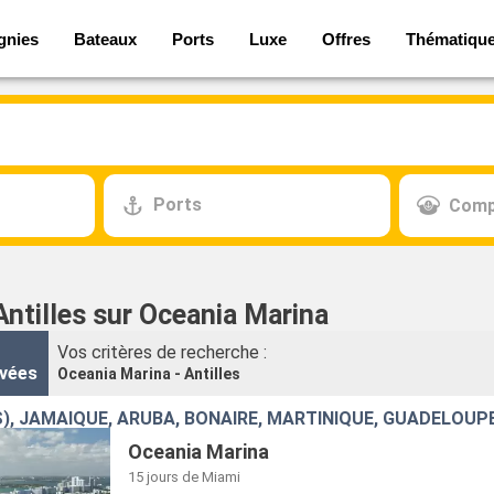
gnies
Bateaux
Ports
Luxe
Offres
Thématiqu
Ports
Comp
Antilles sur Oceania Marina
Vos critères de recherche :
vées
Oceania Marina - Antilles
S), JAMAÏQUE, ARUBA, BONAIRE, MARTINIQUE, GUADELOUPE
Oceania Marina
15 jours
de Miami