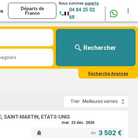
Nous sommes
ouverts
Départs de
04 84 25 02
es
France
68
Rechercher
agnies
Recherche Avancée
Trier : Meilleures ventes
, SAINT-MARTIN, ÉTATS-UNIS
mar. 22 déc. 2026
3 502 €
dès