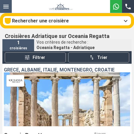
Rechercher une croisière
Croisières Adriatique sur Oceania Regatta
1
Vos critères de recherche :
Oceania Regatta - Adriatique
croisières
Nos destinations
Filtrer
Trier
Mois de départ
GRÈCE, ALBANIE, ITALIE, MONTÉNÉGRO, CROATIE
Ports
Compagnies
Rechercher
8 jours