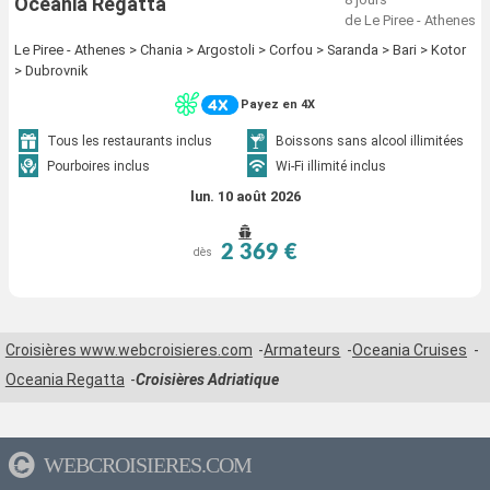
Oceania Regatta
de Le Piree - Athenes
Le Piree - Athenes > Chania > Argostoli > Corfou > Saranda > Bari > Kotor
> Dubrovnik
Payez en 4X
Tous les restaurants inclus
Boissons sans alcool illimitées
Pourboires inclus
Wi-Fi illimité inclus
lun. 10 août 2026
2 369 €
dès
Croisières www.webcroisieres.com
Armateurs
Oceania Cruises
Oceania Regatta
Croisières Adriatique
WEBCROISIERES.COM