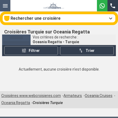
Rechercher une croisière
Croisières Turquie sur Oceania Regatta
Vos critères de recherche :
Oceania Regatta - Turquie
Nos destinations
Filtrer
Trier
Mois de départ
Actuellement, aucune croisière n'est disponible.
Ports
Compagnies
Rechercher
Croisières www.webcroisieres.com
Armateurs
Oceania Cruises
Oceania Regatta
Croisières Turquie