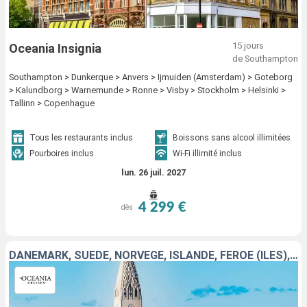
15 jours
Oceania Insignia
de Southampton
Southampton > Dunkerque > Anvers > Ijmuiden (Amsterdam) > Goteborg
> Kalundborg > Warnemunde > Ronne > Visby > Stockholm > Helsinki >
Tallinn > Copenhague
Tous les restaurants inclus
Boissons sans alcool illimitées
Pourboires inclus
Wi-Fi illimité inclus
lun. 26 juil. 2027
4 299 €
dès
DANEMARK, SUÈDE, NORVÈGE, ISLANDE, FÉROÉ (ÎLES), ROYAUME-UNI, ESTONIE, PAYS-BAS, BELGIQUE, ALLEMAGNE, FINLANDE, FRANCE