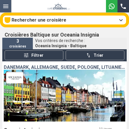
Rechercher une croisière
Croisières Baltique sur Oceania Insignia
3
Vos critères de recherche :
Oceania Insignia - Baltique
croisières
Nos destinations
Filtrer
Trier
Mois de départ
DANEMARK, ALLEMAGNE, SUÈDE, POLOGNE, LITUANIE, LETTONIE, ESTONIE, FINLANDE
Ports
Compagnies
Rechercher
11 jours