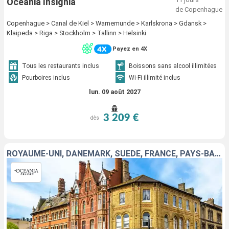
Oceania Insignia
de Copenhague
Copenhague > Canal de Kiel > Warnemunde > Karlskrona > Gdansk >
Klaipeda > Riga > Stockholm > Tallinn > Helsinki
Payez en 4X
Tous les restaurants inclus
Boissons sans alcool illimitées
Pourboires inclus
Wi-Fi illimité inclus
lun. 09 août 2027
3 209 €
dès
ROYAUME-UNI, DANEMARK, SUÈDE, FRANCE, PAYS-BAS, ESTONIE, FINLANDE, BELGIQUE, ALLEMAGNE