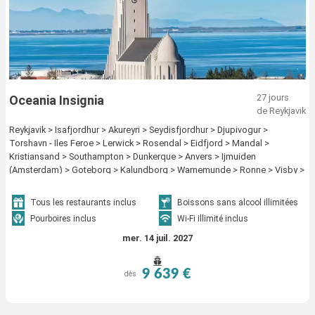
27 jours
Oceania Insignia
de Reykjavik
Reykjavik > Isafjordhur > Akureyri > Seydisfjordhur > Djupivogur >
Torshavn - Iles Feroe > Lerwick > Rosendal > Eidfjord > Mandal >
Kristiansand > Southampton > Dunkerque > Anvers > Ijmuiden
(Amsterdam) > Goteborg > Kalundborg > Warnemunde > Ronne > Visby >
Stockholm > Helsinki > Tallinn > Copenhague
Tous les restaurants inclus
Boissons sans alcool illimitées
Pourboires inclus
Wi-Fi illimité inclus
mer. 14 juil. 2027
9 639 €
dès