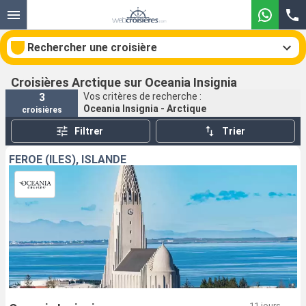
Rechercher une croisière
Croisières Arctique sur Oceania Insignia
3
Vos critères de recherche :
Oceania Insignia - Arctique
croisières
Nos destinations
Filtrer
Trier
Mois de départ
FÉROÉ (ÎLES), ISLANDE
Ports
Compagnies
Rechercher
11 jours