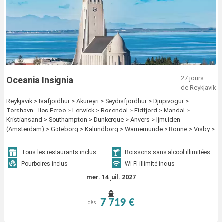
27 jours
Oceania Insignia
de Reykjavik
Reykjavik > Isafjordhur > Akureyri > Seydisfjordhur > Djupivogur >
Torshavn - Iles Feroe > Lerwick > Rosendal > Eidfjord > Mandal >
Kristiansand > Southampton > Dunkerque > Anvers > Ijmuiden
(Amsterdam) > Goteborg > Kalundborg > Warnemunde > Ronne > Visby >
Stockholm > Helsinki > Tallinn > Copenhague
Tous les restaurants inclus
Boissons sans alcool illimitées
Pourboires inclus
Wi-Fi illimité inclus
mer. 14 juil. 2027
7 719 €
dès