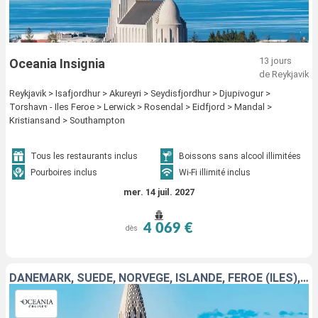
13 jours
Oceania Insignia
de Reykjavik
Reykjavik > Isafjordhur > Akureyri > Seydisfjordhur > Djupivogur >
Torshavn - Iles Feroe > Lerwick > Rosendal > Eidfjord > Mandal >
Kristiansand > Southampton
Tous les restaurants inclus
Boissons sans alcool illimitées
Pourboires inclus
Wi-Fi illimité inclus
mer. 14 juil. 2027
4 069 €
dès
DANEMARK, SUÈDE, NORVÈGE, ISLANDE, FÉROÉ (ÎLES), ROYAUME-UNI, ESTONIE, PAYS-BAS, BELGIQUE, ALLEMAGNE, FINLANDE, FRANCE