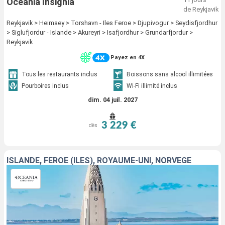
Oceania Insignia
de Reykjavik
Reykjavik > Heimaey > Torshavn - Iles Feroe > Djupivogur > Seydisfjordhur
> Siglufjordur - Islande > Akureyri > Isafjordhur > Grundarfjordur >
Reykjavik
Payez en 4X
Tous les restaurants inclus
Boissons sans alcool illimitées
Pourboires inclus
Wi-Fi illimité inclus
dim. 04 juil. 2027
3 229 €
dès
ISLANDE, FÉROÉ (ÎLES), ROYAUME-UNI, NORVÈGE