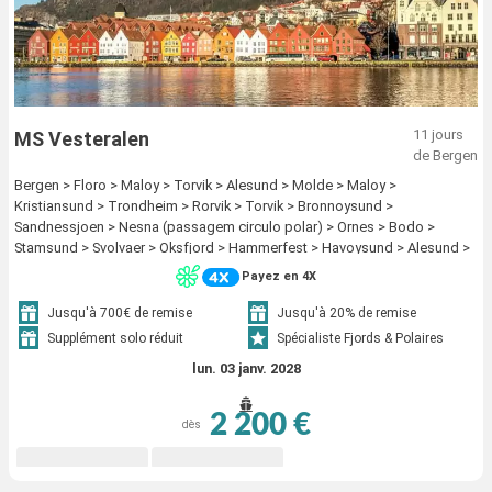
11 jours
MS Vesteralen
de Bergen
Bergen > Floro > Maloy > Torvik > Alesund > Molde > Maloy >
Kristiansund > Trondheim > Rorvik > Torvik > Bronnoysund >
Sandnessjoen > Nesna (passagem circulo polar) > Ornes > Bodo >
Stamsund > Svolvaer > Oksfjord > Hammerfest > Havoysund > Alesund >
Honningsvag > Kjollefjord > Mehamn > Berlevag > Stokmarknes >
Payez en 4X
sortland > Risoyhamn > Harstad > Finnsnes > Tromso > Skjervoy > Molde
> Batsfjord > Vardo > Vadso > Kirkenes > Oksfjord > Hammerfest >
Jusqu'à 700€ de remise
Jusqu'à 20% de remise
Havoysund > Honningsvag > Kjollefjord > Mehamn > Berlevag >
Supplément solo réduit
Spécialiste Fjords & Polaires
Kristiansund > Mehamn > Kjollefjord > Honningsvag > Havoysund >
lun. 03 janv. 2028
Hammerfest > Oksfjord > Skjervoy > Tromso > Batsfjord > Vardo > Vadso
> Kirkenes > Berlevag > Trondheim > Finnsnes > Harstad > Risoyhamn >
sortland > Stokmarknes > Svolvaer > Stamsund > Mehamn > Kjollefjord >
2 200 €
dès
Honningsvag > Havoysund > Hammerfest > Oksfjord > Skjervoy >
Tromso > Bodo > Ornes > Nesna (passagem circulo polar) >
Sandnessjoen > Bronnoysund > Rorvik > Finnsnes > Harstad > Risoyhamn