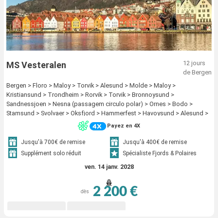
12 jours
MS Vesteralen
de Bergen
Bergen > Floro > Maloy > Torvik > Alesund > Molde > Maloy >
Kristiansund > Trondheim > Rorvik > Torvik > Bronnoysund >
Sandnessjoen > Nesna (passagem circulo polar) > Ornes > Bodo >
Stamsund > Svolvaer > Oksfjord > Hammerfest > Havoysund > Alesund >
Honningsvag > Kjollefjord > Mehamn > Berlevag > Stokmarknes >
Payez en 4X
sortland > Risoyhamn > Harstad > Finnsnes > Tromso > Skjervoy > Molde
> Batsfjord > Vardo > Vadso > Kirkenes > Oksfjord > Hammerfest >
Jusqu'à 700€ de remise
Jusqu'à 400€ de remise
Havoysund > Honningsvag > Kjollefjord > Mehamn > Berlevag >
Supplément solo réduit
Spécialiste Fjords & Polaires
Kristiansund > Mehamn > Kjollefjord > Honningsvag > Havoysund >
ven. 14 janv. 2028
Hammerfest > Oksfjord > Skjervoy > Tromso > Batsfjord > Vardo > Vadso
> Kirkenes > Berlevag > Trondheim > Finnsnes > Harstad > Risoyhamn >
sortland > Stokmarknes > Svolvaer > Stamsund > Mehamn > Kjollefjord >
2 200 €
dès
Honningsvag > Havoysund > Hammerfest > Oksfjord > Skjervoy >
Tromso > Bodo > Ornes > Nesna (passagem circulo polar) >
Sandnessjoen > Bronnoysund > Rorvik > Finnsnes > Harstad > Risoyhamn