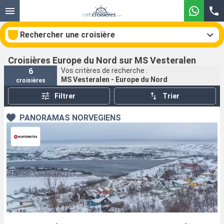
Rechercher une croisière
Croisières Europe du Nord sur MS Vesteralen
6
Vos critères de recherche :
MS Vesteralen - Europe du Nord
croisières
Nos destinations
Filtrer
Trier
Mois de départ
PANORAMAS NORVÉGIENS
Ports
Compagnies
Rechercher