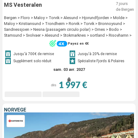
7 jours
MS Vesteralen
de Bergen
Bergen > Floro > Maloy > Torvik > Alesund > Hjorundfjorden > Molde >
Maloy > Kristiansund > Trondheim > Rorvik > Torvik > Bronnoysund >
Sandnessjoen > Nesna (passagem circulo polar) > Ornes > Bodo >
Stamsund > Svolvaer > Alesund > Stokmarknes > sortland > Risoyhamn >
Harstad > Finnsnes > Tromso > Skjervoy > Hjorundfjorden > Oksfjord >
Payez en 4X
Hammerfest > Havoysund > Honningsvag > Kjollefjord > Mehamn >
Berlevag > Alesund > Batsfjord > Vardo > Vadso > Kirkenes > Molde >
Jusqu'à 700€ de remise
Jusqu'à 20% de remise
Kristiansund > Trondheim > Rorvik > Bronnoysund > Sandnessjoen >
Supplément solo réduit
Spécialiste Fjords & Polaires
Nesna (passagem circulo polar) > Ornes > Bodo > Stamsund > Svolvaer >
sam. 03 avr. 2027
Stokmarknes > sortland > Risoyhamn > Harstad > Finnsnes > Tromso >
Skjervoy > Oksfjord > Hammerfest > Havoysund > Honningsvag >
Kjollefjord > Mehamn > Berlevag > Batsfjord > Vardo > Vadso > Kirkenes
1 997 €
dès
NORVÈGE