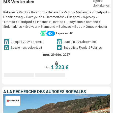
6 jours
MS Vesteralen
de Kirkenes
Kirkenes > Vardo > Batsfjord > Berlevag > Vardo > Mehamn > Kjollefjord >
Honningsvag > Havoysund > Hammerfest > Oksfjord > Skjervoy >
Tromso > Batsfjord > Finnsnes > Harstad > Risoyhamn > sortland >
Stokmarknes > Svolvaer > Stamsund > Berlevag > Bodo > Ornes > Nesna
(passagem circulo polar) > Sandnessjoen > Bronnoysund > Rorvik >
Payez en 4X
Alesund > Torvik > Maloy > Floro > Mehamn > Bergen > Trondheim >
Kristiansund > Molde > Kjollefjord > Alesund > Torvik > Maloy > Floro >
Jusqu'à 700€ de remise
Jusqu'à 20% de remise
Bergen > Honningsvag > Havoysund > Hammerfest > Oksfjord > Skjervoy
Supplément solo réduit
Spécialiste Fjords & Polaires
> Tromso > Finnsnes > Harstad > Risoyhamn > sortland > Stokmarknes >
mer. 29 déc. 2027
Svolvaer > Stamsund > Bodo > Ornes > Nesna (passagem circulo polar) >
Sandnessjoen > Bronnoysund > Rorvik > Trondheim > Kristiansund >
Molde > Alesund > Torvik > Maloy > Floro > Bergen
1 223 €
dès
À LA RECHERCHE DES AURORES BORÉALES