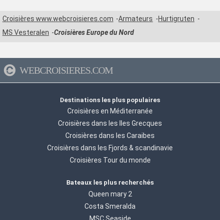
> sortland > Stokmarknes > Svolvaer > Stamsund > Trondheim > Bodo >
Ornes > Nesna (passagem circulo polar) > Sandnessjoen > Bronnoysund
Croisières www.webcroisieres.com
Armateurs
Hurtigruten
> Rorvik > Sandnessjoen > Trondheim > Nesna (passagem circulo polar)
> Ornes > Bodo > Stamsund > Svolvaer > Stokmarknes > sortland >
MS Vesteralen
Croisières Europe du Nord
Risoyhamn > Harstad > Finnsnes > Tromso > Skjervoy > Oksfjord >
Hammerfest > Havoysund > Honningsvag > Kjollefjord > Mehamn >
Berlevag > Batsfjord > Vardo > Vadso > Kirkenes > Vardo > Batsfjord >
Berlevag > Mehamn > Kjollefjord > Honningsvag > Havoysund >
WEBCROISIERES.COM
Hammerfest > Oksfjord > Skjervoy > Tromso > Finnsnes > Harstad >
Risoyhamn > sortland > Stokmarknes > Svolvaer > Stamsund > Bodo >
Ornes > Nesna (passagem circulo polar) > Sandnessjoen > Bronnoysund
Destinations les plus populaires
> Rorvik > Trondheim
Croisières en Méditerranée
Croisières dans les Iles Grecques
Croisières dans les Caraibes
Croisières dans les Fjords & scandinavie
Croisières Tour du monde
Bateaux les plus recherchés
Queen mary 2
Costa Smeralda
MSC Seaside