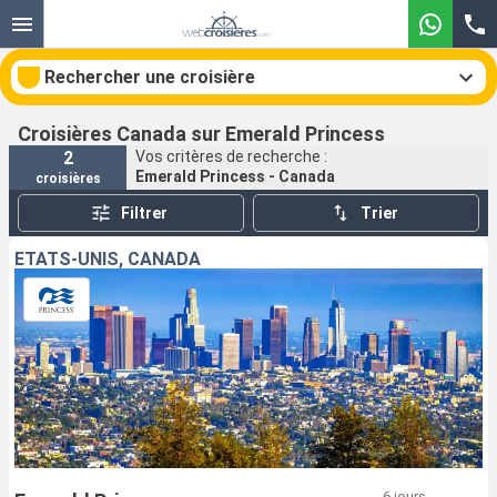
Rechercher une croisière
Croisières Canada sur Emerald Princess
2
Vos critères de recherche :
Emerald Princess - Canada
croisières
Nos destinations
Filtrer
Trier
Mois de départ
ÉTATS-UNIS, CANADA
Ports
Compagnies
Rechercher
6 jours